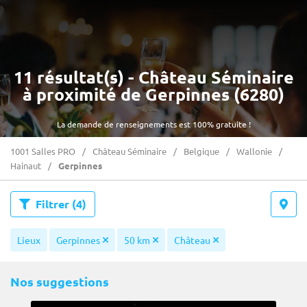
11 résultat(s) - Château Séminaire
à proximité de Gerpinnes (6280)
La demande de renseignements est 100% gratuite !
1001 Salles PRO
Château Séminaire
Belgique
Wallonie
Hainaut
Gerpinnes
Filtrer
(4)
Lieux
Gerpinnes
50 km
Château
Nos suggestions