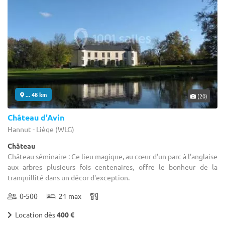
... 48 km
(20)
Château d'Avin
Hannut - Liège (WLG)
Château
Château séminaire : Ce lieu magique, au cœur d'un parc à l'anglaise
aux arbres plusieurs fois centenaires, offre le bonheur de la
tranquillité dans un décor d'exception.
0-500
21 max
Location dès
400 €