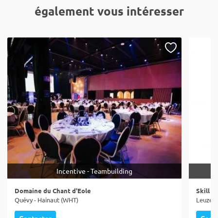
également vous intéresser
Incentive - Teambuilding
Domaine du Chant d'Eole
Skill E
Quévy - Hainaut (WHT)
Leuze-e
Contacter
Cont