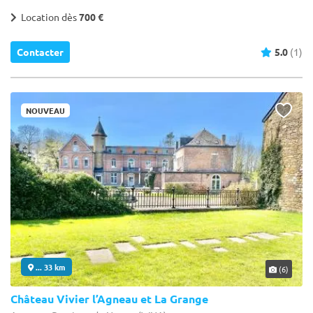
Location dès
700 €
Contacter
5.0
(1)
NOUVEAU
... 33 km
(6)
Château Vivier l’Agneau et La Grange