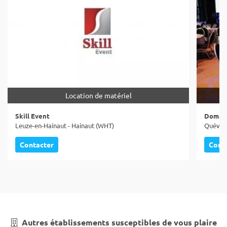
Location de matériel
Skill Event
Domain
Leuze-en-Hainaut - Hainaut (WHT)
Quévy -
Contacter
Cont
Autres établissements susceptibles de vous plaire