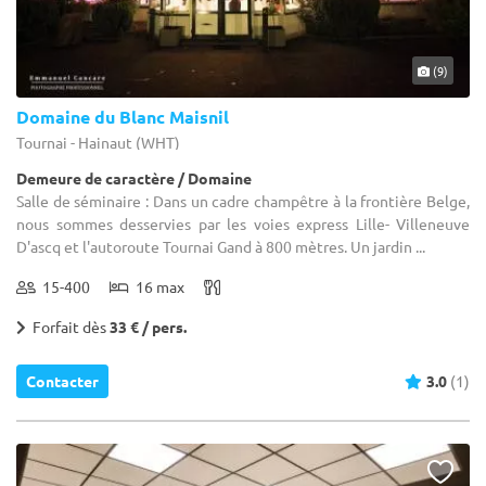
(9)
Domaine du Blanc Maisnil
Tournai - Hainaut (WHT)
Demeure de caractère / Domaine
Salle de séminaire : Dans un cadre champêtre à la frontière Belge,
nous sommes desservies par les voies express Lille- Villeneuve
D'ascq et l'autoroute Tournai Gand à 800 mètres. Un jardin ...
15-400
16 max
Forfait dès
33 € / pers.
Contacter
3.0
(1)