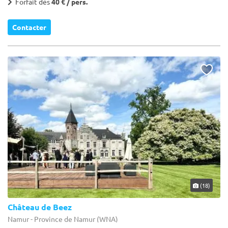
Forfait dès
40 € / pers.
Contacter
(18)
Château de Beez
Namur - Province de Namur (WNA)