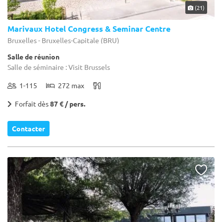
(21)
Marivaux Hotel Congress & Seminar Centre
Bruxelles - Bruxelles-Capitale (BRU)
Salle de réunion
Salle de séminaire : Visit Brussels
1-115
272 max
Forfait dès
87 € / pers.
Contacter