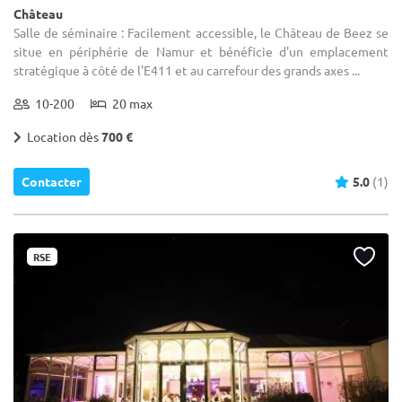
Château
Salle de séminaire : Facilement accessible, le Château de Beez se
situe en périphérie de Namur et bénéficie d'un emplacement
stratégique à côté de l'E411 et au carrefour des grands axes ...
10-200
20 max
Location dès
700 €
Contacter
5.0
(1)
RSE