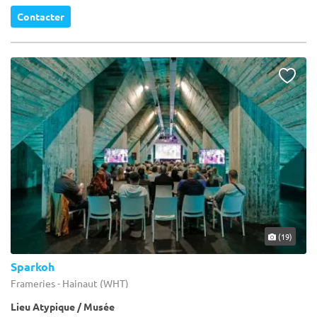
Contacter
(19)
Sparkoh
Frameries - Hainaut (WHT)
Lieu Atypique / Musée