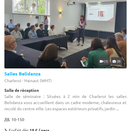
(1)
(9)
Salles Belidanza
Charleroi - Hainaut (WHT)
Salle de réception
Salle de séminaire : Situées à 2 min de Charleroi les salles
Belidanza vous accueillent dans un cadre moderne, chaleureux et
reculé du centre ville. Les espaces extérieurs privatifs, jardin ...
10-150
Forfait dès
18 € / pers.