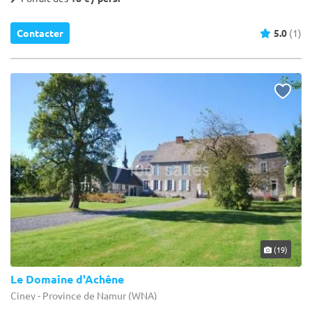
Contacter
5.0
(1)
(19)
Le Domaine d'Achêne
Ciney - Province de Namur (WNA)