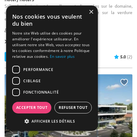
Salle de séminaire : Les salles sont dispersées sur le domaine,
×
offrant de la lumière naturelle et une vue sur la verdure
Nos cookies vous veulent
environnante.
du bien
2-120
112 max
Notre site Web utilise des cookies pour
améliorer l'expérience utilisateur. En
Forfait dès
40 € / pers.
utilisant notre site Web, vous acceptez tous
les cookies conformément à notre Politique
relative aux cookies.
En savoir plus
Contacter
5.0
(2)
PERFORMANCE
CIBLAGE
FONCTIONNALITÉ
ACCEPTER TOUT
REFUSER TOUT
AFFICHER LES DÉTAILS