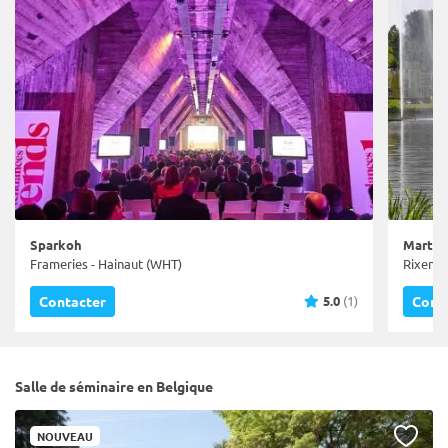
Sparkoh
Martin
Frameries - Hainaut (WHT)
Rixensa
5.0
(1)
Contacter
Cont
Salle de séminaire en Belgique
NOUVEAU