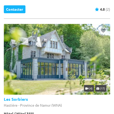
Contacter
4.8
(2)
(4)
(17)
Les Sorbiers
Hastière - Province de Namur (WNA)
Hôtel / Hôtel 3***