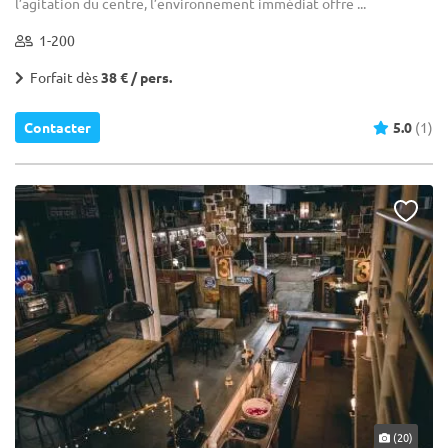
l’agitation du centre, l’environnement immédiat offre ...
1-200
Forfait dès
38 € / pers.
Contacter
5.0
(1)
(20)