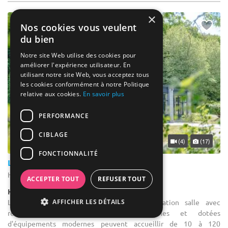
×
Nos cookies vous veulent
du bien
Notre site Web utilise des cookies pour
améliorer l'expérience utilisateur. En
utilisant notre site Web, vous acceptez tous
les cookies conformément à notre Politique
relative aux cookies.
En savoir plus
PERFORMANCE
CIBLAGE
(4)
(17)
FONCTIONNALITÉ
Les Sorbiers
Hastière - Province de Namur (WNA)
ACCEPTER TOUT
REFUSER TOUT
Hôtel / Hôtel 3***
AFFICHER LES DÉTAILS
Location salle pour une conférence : Location salle avec
restauration. Plusieurs salles confortables et dotées
d'équipements modernes peuvent accueillir de 10 à 120