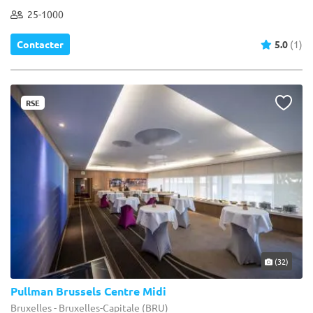
25-1000
Contacter
5.0
(1)
RSE
(32)
Pullman Brussels Centre Midi
Bruxelles - Bruxelles-Capitale (BRU)