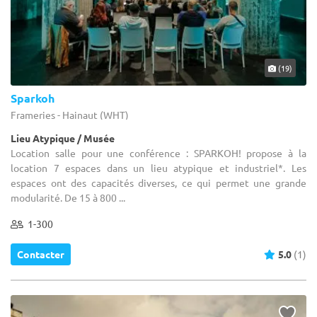
(19)
Sparkoh
Frameries - Hainaut (WHT)
Lieu Atypique / Musée
Location salle pour une conférence : SPARKOH! propose à la
location 7 espaces dans un lieu atypique et industriel*. Les
espaces ont des capacités diverses, ce qui permet une grande
modularité. De 15 à 800 ...
1-300
Contacter
5.0
(1)