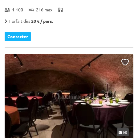
1-100
216 max
Forfait dès
20 € / pers.
Contacter
(6)