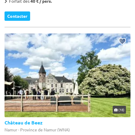
Forfait dès
40 € / pers.
Contacter
(18)
Château de Beez
Namur - Province de Namur (WNA)