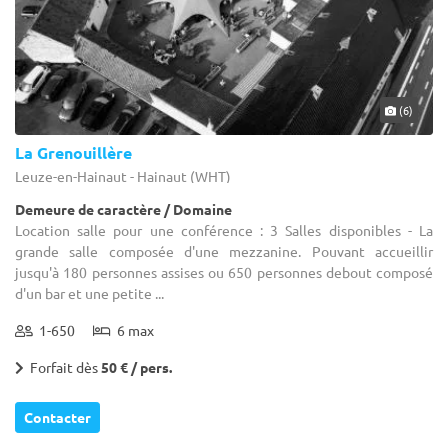
(6)
La Grenouillère
Leuze-en-Hainaut - Hainaut (WHT)
Demeure de caractère / Domaine
Location salle pour une conférence : 3 Salles disponibles - La
grande salle composée d'une mezzanine. Pouvant accueillir
jusqu'à 180 personnes assises ou 650 personnes debout composé
d'un bar et une petite ...
1-650
6 max
Forfait dès
50 € / pers.
Contacter