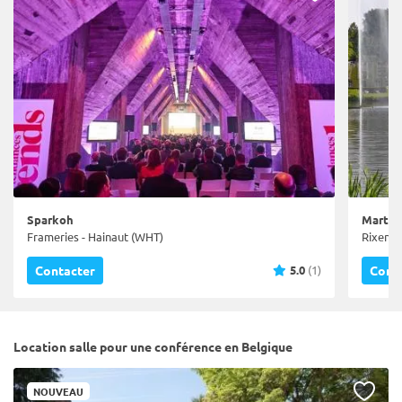
Sparkoh
Martin
Frameries - Hainaut (WHT)
Rixensa
5.0
(1)
Contacter
Cont
Location salle pour une conférence en Belgique
NOUVEAU