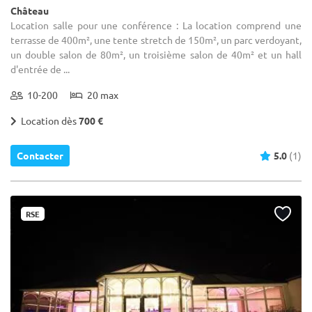
Château
Location salle pour une conférence : La location comprend une
terrasse de 400m², une tente stretch de 150m², un parc verdoyant,
un double salon de 80m², un troisième salon de 40m² et un hall
d'entrée de ...
10-200
20 max
Location dès
700 €
Contacter
5.0
(1)
RSE