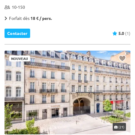
10-150
Forfait dès
18 € / pers.
Contacter
5.0
(1)
NOUVEAU
(21)