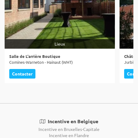
Lieux
Salle de L'arrière Boutique
Châtea
Comines-Warneton - Hainaut (WHT)
Jurbise
Contacter
Cont
Incentive en Belgique
Incentive en Bruxelles-Capitale
Incentive en Flandre