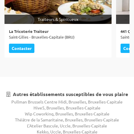
Traiteurs & Spiritueux
La Tricoterie Traiteur
441 Qu
Saint-Gilles - Bruxelles-Capitale (BRU)
Saint-Gi
Contacter
Cont
Autres établissements susceptibles de vous plaire
Pullman Brussels Centre Midi, Bruxelles, Bruxelles-Capitale
Hive5, Bruxelles, Bruxelles-Capitale
Wip Coworking, Bruxelles, Bruxelles-Capitale
Théâtre de la Samaritaine, Bruxelles, Bruxelles-Capitale
L’Atelier Bascule, Uccle, Bruxelles-Capitale
Kekko, Uccle, Bruxelles-Capitale