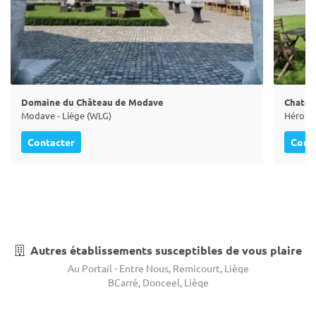
Domaine du Château de Modave
Chatea
Modave - Liège (WLG)
Héron -
Contacter
Cont
Autres établissements susceptibles de vous plaire
Au Portail - Entre Nous, Remicourt, Liège
BCarré, Donceel, Liège