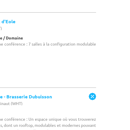
 d'Eole
T)
e / Domaine
ne conférence : 7 salles à la configuration modulable
re - Brasserie Dubuisson
ainaut (WHT)
une conférence : Un espace unique où vous trouverez
ls, dont un rooftop, modulables et modernes pouvant