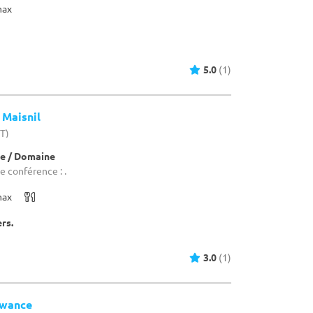
max
5.0
(1)
 Maisnil
HT)
e / Domaine
e conférence : .
max
ers.
3.0
(1)
ewance