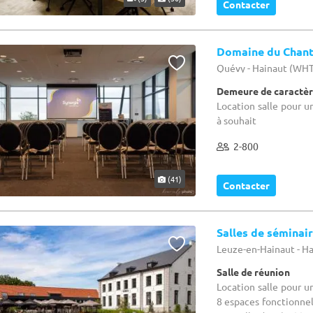
Contacter
Domaine du Chant
Quévy - Hainaut (WH
Demeure de caractèr
Location salle pour u
à souhait
2-800
(41)
Contacter
Salles de séminai
Leuze-en-Hainaut - H
Salle de réunion
Location salle pour 
8 espaces fonctionne