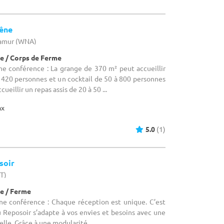
êne
Namur (WNA)
e / Corps de Ferme
ne conférence : La grange de 370 m² peut accueillir
à 420 personnes et un cocktail de 50 à 800 personnes
ueillir un repas assis de 20 à 50 ...
ax
5.0
(1)
soir
HT)
e / Ferme
une conférence : Chaque réception est unique. C’est
 Reposoir s’adapte à vos envies et besoins avec une
elle. Grâce à une modularité ...