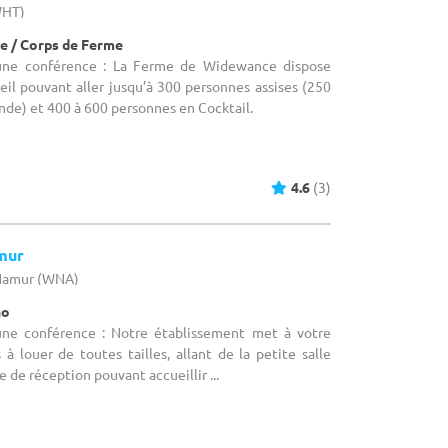
WHT)
e / Corps de Ferme
 une conférence : La Ferme de Widewance dispose
eil pouvant aller jusqu’à 300 personnes assises (250
nde) et 400 à 600 personnes en Cocktail.
4.6
(3)
mur
 Namur (WNA)
no
 une conférence : Notre établissement met à votre
 à louer de toutes tailles, allant de la petite salle
e de réception pouvant accueillir ...