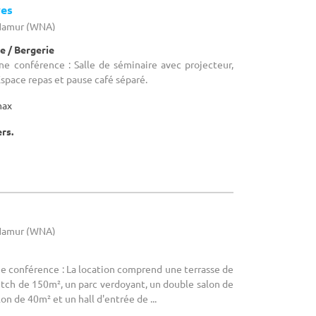
ves
 Namur (WNA)
e / Bergerie
ne conférence : Salle de séminaire avec projecteur,
 Espace repas et pause café séparé.
max
ers.
 Namur (WNA)
ne conférence : La location comprend une terrasse de
tch de 150m², un parc verdoyant, un double salon de
on de 40m² et un hall d'entrée de ...