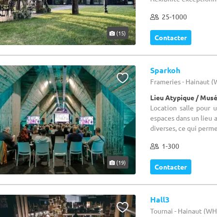
25-1000
(15)
Contacter
Sparkoh
Frameries - Hainaut 
Lieu Atypique / Mus
Location salle pour 
espaces dans un lieu a
diverses, ce qui perme
1-300
(19)
Contacter
Hall3
Tournai - Hainaut (W