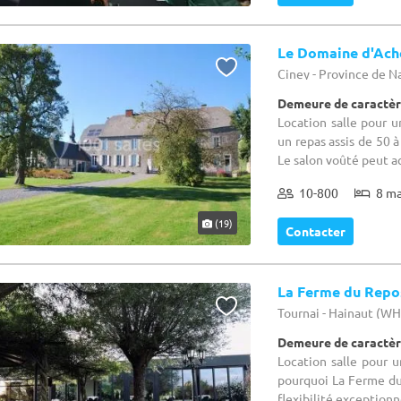
Le Domaine d'Ach
Ciney - Province de 
Demeure de caractèr
Location salle pour u
un repas assis de 50 
Le salon voûté peut acc
10-800
8 m
(19)
Contacter
La Ferme du Repo
Tournai - Hainaut (W
Demeure de caractèr
Location salle pour 
pourquoi La Ferme du
flexibilité exceptionn