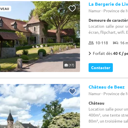
La Bergerie de Li
VEAU
Namur - Province de
Demeure de caractèr
Location salle pour u
écran, flipchart, wifi.
10-118
16 
Forfait dès
40 € / p
(17)
Contacter
Château de Beez
Namur - Province de
Château
Location salle pour u
400m², une tente stre
80m², un troisième sal