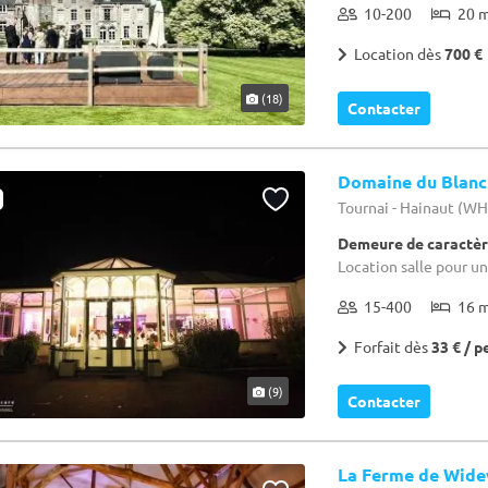
10-200
20 
Location dès
700 €
(18)
Contacter
Domaine du Blanc
Tournai - Hainaut (W
Demeure de caractèr
Location salle pour un
15-400
16 
Forfait dès
33 € / p
(9)
Contacter
La Ferme de Wid