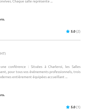
convives. Chaque salle représente ...
ers.
5.0
(2)
WHT)
 une conférence : Situées à Charleroi, les Salles
ent, pour tous vos événements professionnels, trois
odernes entièrement équipées accueillant ...
ers.
5.0
(1)