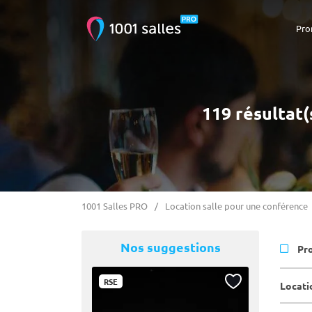
Pro
119 résultat(
1001 Salles PRO
Location salle pour une conférence
Nos suggestions
Pr
RSE
Locati