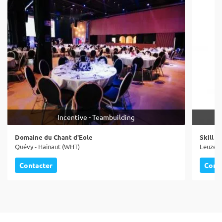
Incentive - Teambuilding
Domaine du Chant d'Eole
Skill E
Quévy - Hainaut (WHT)
Leuze-e
Contacter
Cont