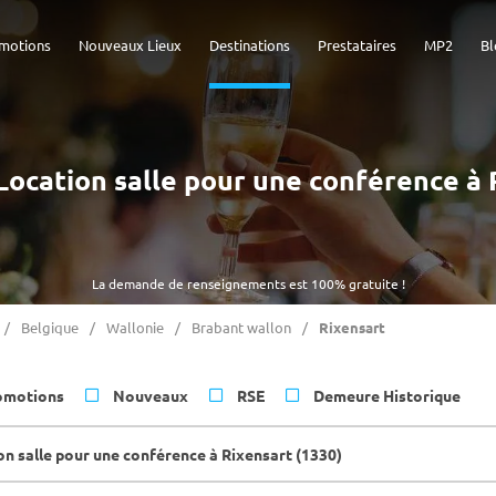
motions
Nouveaux Lieux
Destinations
Prestataires
MP2
Bl
- Location salle pour une conférence à 
La demande de renseignements est 100% gratuite !
Belgique
Wallonie
Brabant wallon
Rixensart
omotions
Nouveaux
RSE
Demeure Historique
on salle pour une conférence à Rixensart (1330)