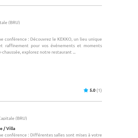
itale (BRU)
une conférence : Découvrez le KEKKO, un lieu unique
 et raffinement pour vos événements et moments
-chaussée, explorez notre restaurant ...
5.0
(1)
-Capitale (BRU)
 / Villa
ne conférence : Différentes salles sont mises à votre