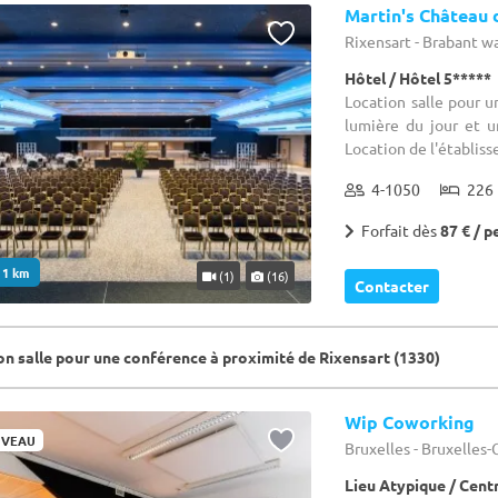
Martin's Château 
Rixensart - Brabant w
Hôtel / Hôtel 5*****
Location salle pour u
lumière du jour et 
Location de l'établiss
4-1050
226 
Forfait dès
87 € / p
. 1 km
(1)
(16)
Contacter
on salle pour une conférence à proximité de Rixensart (1330)
Wip Coworking
VEAU
Bruxelles - Bruxelles
Lieu Atypique / Cen