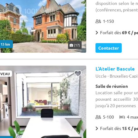
disposition selon le
(conférences, présent
1-150
Forfait dès
69 € / p
. 13 km
(17)
Contacter
L’Atelier Bascule
VEAU
Uccle - Bruxelles-Cap
Salle de réunion
Location salle pour u
pouvant accueillir 30
jusqu'à 20 personnes
5-100
4 ma
Forfait dès
15 € / p