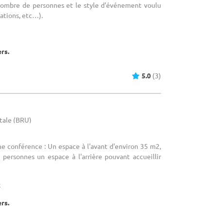
 nombre de personnes et le style d’événement voulu
ations, etc…).
ers.
5.0
(3)
itale (BRU)
ne conférence : Un espace à l'avant d'environ 35 m2,
 personnes un espace à l'arrière pouvant accueillir
x
ers.