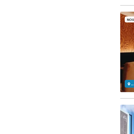
NOU
..