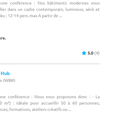
r une conférence : Nos bâtiments modernes vous
ller dans un cadre contemporain, lumineux, aéré et
ku​ : 12-14 pers. max A partir de ...
ers.
5.0
(4)
r Hub
on (WBR)
 une conférence : Nous vous proposons donc : - La
0 m²) : idéale pour accueillir 50 à 60 personnes,
es, formations, ateliers créatifs ou ...