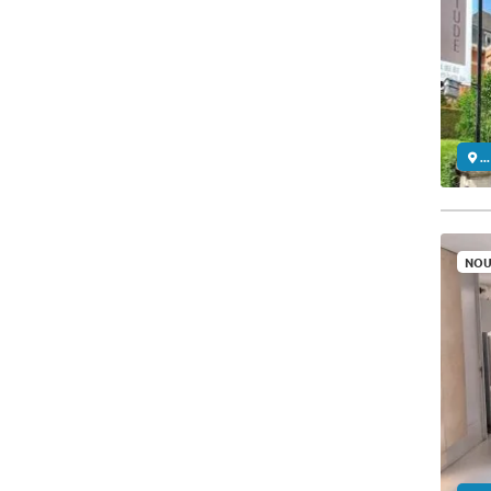
..
NOU