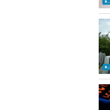
..
..