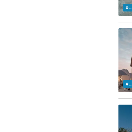
..
..