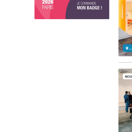
..
NOU