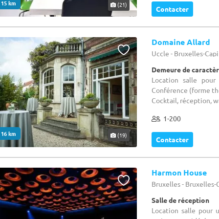
. 15 km
(21)
Contacter
Domaine Allard
Uccle - Bruxelles-Cap
Demeure de caractèr
Location salle pour
Conférence (forme théâ
Cocktail, réception, wa
1-200
. 16 km
(19)
Contacter
Harmon House
Bruxelles - Bruxelles
Salle de réception
Location salle pour 