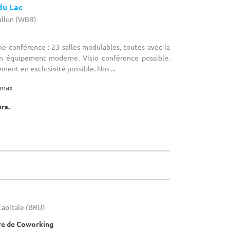
du Lac
allon (WBR)
ne conférence : 23 salles modulables, toutes avec la
un équipement moderne. Visio conférence possible.
ement en exclusivité possible. Nos ...
max
ers.
-Capitale (BRU)
tre de Coworking