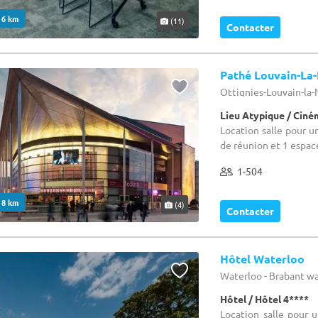
. 6 km
(11)
Contacter
Pathé Louvain-La
Ottignies-Louvain-la
Lieu Atypique / Cin
Location salle pour u
de réunion et 1 espac
1-504
. 8 km
(4)
Contacter
Hôtel Waterloo
Waterloo - Brabant w
Hôtel / Hôtel 4****
Location salle pour u