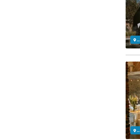
..
..