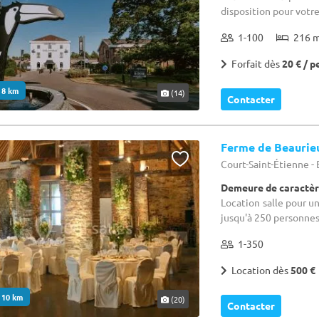
disposition pour votre
1-100
216 
Forfait dès
20 € / p
. 8 km
(14)
Contacter
Ferme de Beaurie
Court-Saint-Étienne -
Demeure de caractèr
Location salle pour u
jusqu'à 250 personnes
1-350
Location dès
500 €
. 10 km
(20)
Contacter