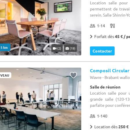
Location salle pou
permettent de travai
serein. Salle Shinrin-Yo
1-14
Forfait dès
45 € / p
. 5 km
(2)
(19)
Contacter
Composil Circula
VEAU
Wavre - Brabant wall
Salle de réunion
Location salle pour
grande salle (120-13
parfaite pour conférenc
1-140
Location dès
250 €