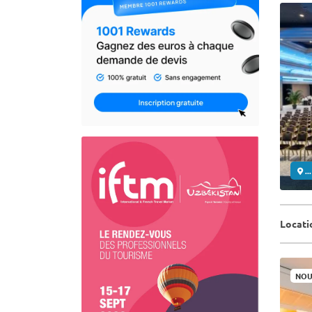
..
Locati
NOU