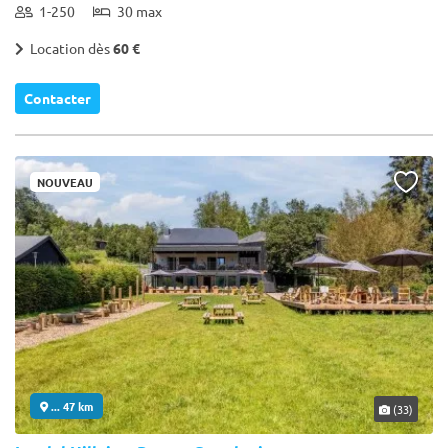
1-250
30 max
Location dès
60 €
Contacter
NOUVEAU
... 47 km
(33)