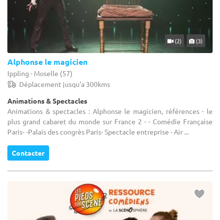
(2)
(3)
Alphonse le magicien
Ippling - Moselle (57)
Déplacement jusqu'a 300kms
Animations & Spectacles
Animations & spectacles : Alphonse le magicien, références - le
plus grand cabaret du monde sur France 2 - - Comédie Française
Paris- -Palais des congrès Paris- Spectacle entreprise - Air ...
Contacter