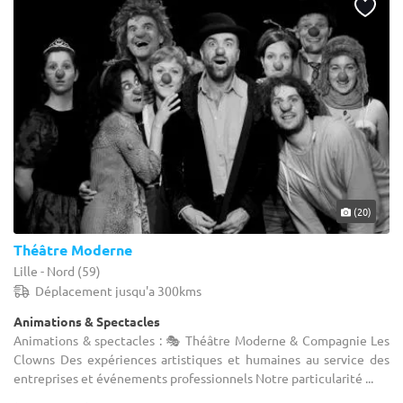
(20)
Théâtre Moderne
Lille - Nord (59)
Déplacement jusqu'a 300kms
Animations & Spectacles
Animations & spectacles : 🎭 Théâtre Moderne & Compagnie Les
Clowns Des expériences artistiques et humaines au service des
entreprises et événements professionnels Notre particularité ...