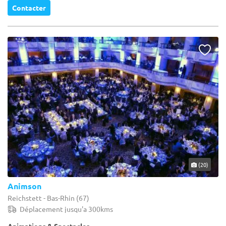
Contacter
(20)
Animson
Reichstett - Bas-Rhin (67)
Déplacement jusqu'a 300kms
Animations & Spectacles