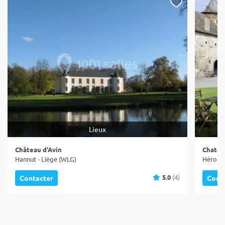
Lieux
Château d'Avin
Chatea
Hannut - Liège (WLG)
Héron -
5.0
(4)
Contacter
Cont