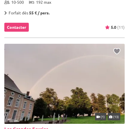
10-500
192 max
Forfait dès
55 € / pers.
Contacter
5.0
(11)
(1)
(13)
Les Grandes Ecuries