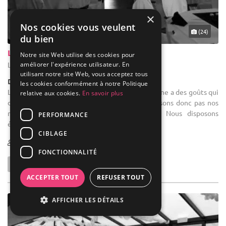
×
Nos cookies vous veulent
(24)
du bien
La Ferme Des Carmes
Notre site Web utilise des cookies pour
améliorer l'expérience utilisateur. En
Liège - Liège (WLG)
utilisant notre site Web, vous acceptez tous
Demeure de caractère / Corps de Ferme
les cookies conformément à notre Politique
Location de salle d'anniversaire : Chaque personne a des goûts qui
relative aux cookies.
En savoir plus
divergent et un budget différent, nous n'imposons donc pas nos
menus ou nos décorations, vous choisissez. Nous disposons
PERFORMANCE
également d'un ...
CIBLAGE
1-300
100 max
FONCTIONNALITÉ
ACCEPTER TOUT
REFUSER TOUT
AFFICHER LES DÉTAILS