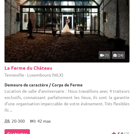
(1)
(24)
La Ferme du Château
Tenneville - Luxembourg (WLX)
Demeure de caractère / Corps de Ferme
Location de salle d'anniversaire : Nous travaillons avec 4 traiteurs
exclusifs, connaissant parfaitement les lieux, ils sont la garantie
d'une organisation impeccable de votre évènement. Très flexibles
ils ...
20-300
42 max
Contacter
5.0
(2)