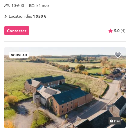
10-600
51 max
Location dès
1 950 €
Contacter
5.0
(4)
NOUVEAU
(14)