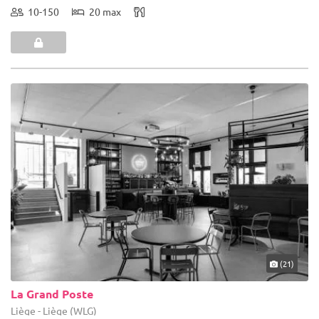
10-150
20 max
(21)
La Grand Poste
Liège - Liège (WLG)