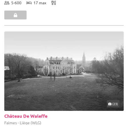
5-600
17 max
(23)
Château De Waleffe
Faimes - Liège (WLG)