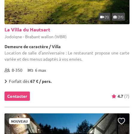
(1)
(31)
La Villa du Hautsart
Jodoigne - Brabant wallon (WBR)
Demeure de caractère / Villa
Location de salle d'anniversaire : Le restaurant propose une carte
variée et des menus adaptés à vos envies.
8-350
6 max
Forfait dès
67 € / pers.
Contacter
4.7
(7)
NOUVEAU