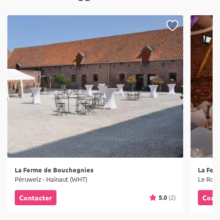
La Ferme de Bouchegnies
La Fer
Péruwelz - Hainaut (WHT)
Le Rœul
5.0
(2)
Contacter
Cont