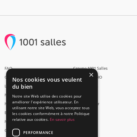
FAQ
Groupe 1001 Salles
×
Qui sommes-nous ?
1001 Salles PRO
Nos cookies vous veulent
du bien
L'équipe
1001 Traiteurs
Nous recrutons
1001 Artistes
Notre site Web utilise des cookies pour
améliorer l'expérience utilisateur. En
Nos partenaires
Reserverunbar
utilisant notre site Web, vous acceptez tous
Espace presse
MP2
les cookies conformément à notre Politique
relative aux cookies.
En savoir plus
Mentions légales
CGV
PERFORMANCE