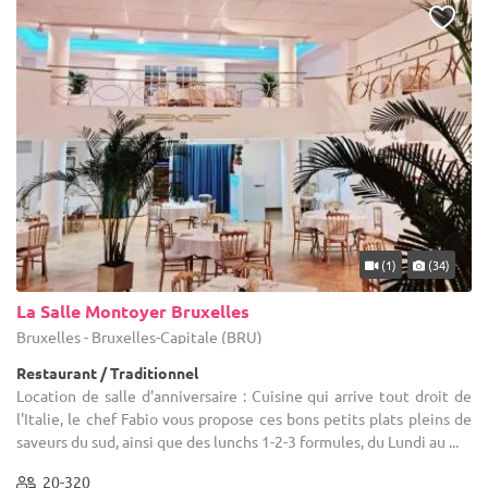
(1)
(34)
La Salle Montoyer Bruxelles
Bruxelles - Bruxelles-Capitale (BRU)
Restaurant / Traditionnel
Location de salle d'anniversaire : Cuisine qui arrive tout droit de
l'Italie, le chef Fabio vous propose ces bons petits plats pleins de
saveurs du sud, ainsi que des lunchs 1-2-3 formules, du Lundi au ...
20-320