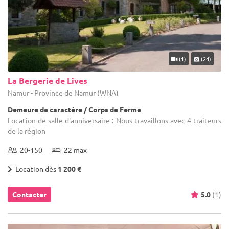
(1)
(24)
La Bergerie de Lives
Namur - Province de Namur (WNA)
Demeure de caractère / Corps de Ferme
Location de salle d'anniversaire : Nous travaillons avec 4 traiteurs
de la région
20-150
22 max
Location dès
1 200 €
Contacter
5.0
(1)