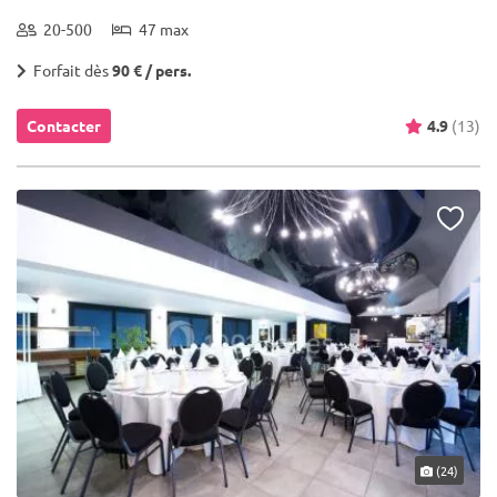
20-500
47 max
Forfait dès
90 € / pers.
Contacter
4.9
(13)
(24)