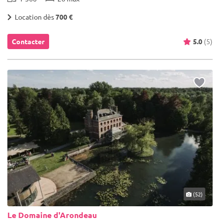
Location dès
700 €
Contacter
5.0
(5)
(52)
Le Domaine d'Arondeau