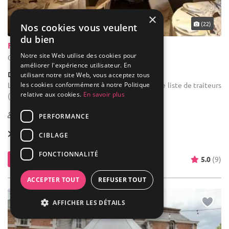
×
(22)
Nos cookies vous veulent
du bien
Ferme de Beaurieux
Notre site Web utilise des cookies pour
Court-Saint-Étienne - Brabant wallon (WBR)
améliorer l'expérience utilisateur. En
Demeure de caractère / Corps de Ferme
utilisant notre site Web, vous acceptez tous
les cookies conformément à notre Politique
Location de salle d'anniversaire : Choix parmi une liste de traiteurs
relative aux cookies.
En savoir plus
(budgets et styles variés).
40-350
PERFORMANCE
Location dès
850 €
CIBLAGE
FONCTIONNALITÉ
Contacter
5.0
(9)
ACCEPTER TOUT
REFUSER TOUT
AFFICHER LES DÉTAILS