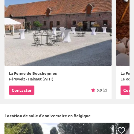
La Ferme de Bouchegnies
La Fer
Péruwelz - Hainaut (WHT)
Le Rœul
5.0
(2)
Contacter
Cont
Location de salle d'anniversaire en Belgique