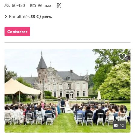
60-450
96 max
Forfait dès
55 € / pers.
Contacter
(40)