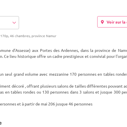
Voir sur la 
e 170p, 46 chambres, province Namur
ommune d’Assesse) aux Portes des Ardennes, dans la province de Namu
n. Ce lieu historique offre un cadre prestigieux et convivial pour l’orga
un seul grand volume avec mezzanine 170 personnes en tables rondes
iment décoré , offrant plusieurs salons de tailles différentes pouvant ac
pas en tables rondes ou 130 personnes dans 3 salons et jusque 300 pe
rsonnes et à partir de mai 206 jusque 46 personnes
e