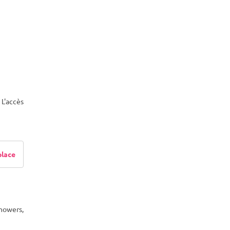
 L'accès
place
showers,