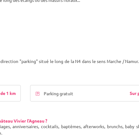
long des étangs ou des massifs floraux...
direction "parking" situé le long de la N4 dans le sens Marche / Namur.
de 1 km
Sur 
Parking gratuit
âteau Vivier l'Agneau ?
ages, anniversaires, cocktails, baptêmes, afterworks, brunchs, baby 
e.