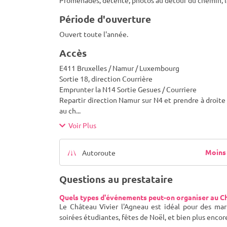
Promenades, détente, photos au détour du chemin, le 
Période d'ouverture
Ouvert toute l'année.
Accès
E411 Bruxelles / Namur / Luxembourg
Sortie 18, direction Courrière
Emprunter la N14 Sortie Gesues / Courriere
Repartir direction Namur sur N4 et prendre à droite 
au ch
...
Voir Plus
Moins 
Autoroute
Questions au prestataire
Quels types d'événements peut-on organiser au Ch
Le Château Vivier l'Agneau est idéal pour des mari
soirées étudiantes, fêtes de Noël, et bien plus encor