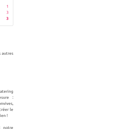
1
3
3
s autres
atering
sure :
nvives,
créer le
en !
: notre