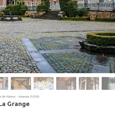
ce de Namur
-
Assesse (5330)
 La Grange