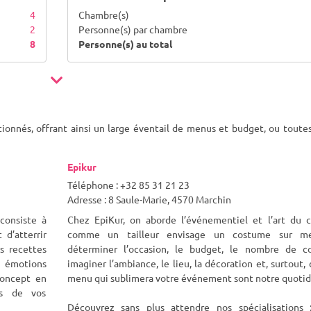
4
Chambre(s)
2
Personne(s) par chambre
8
Personne(s) au total
ctionnés, offrant ainsi un large éventail de menus et budget, ou toute
Epikur
Téléphone : +32 85 31 21 23
Adresse : 8 Saule-Marie, 4570 Marchin
consiste à
Chez EpiKur, on aborde l’événementiel et l’art du c
d’atterrir
comme un tailleur envisage un costume sur me
es recettes
déterminer l’occasion, le budget, le nombre de co
 émotions
imaginer l’ambiance, le lieu, la décoration et, surtout, 
 concept en
menu qui sublimera votre événement sont notre quotidi
es de vos
Découvrez sans plus attendre nos spécialisations 