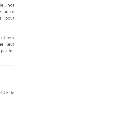
iel, nos
e notre
es pour
 et leur
ge leur
par les
alité de