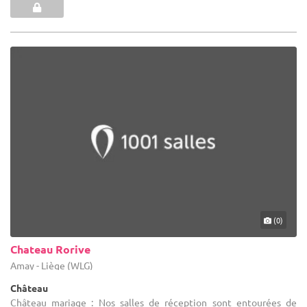
(0)
Chateau Rorive
Amay - Liège (WLG)
Château
Château mariage : Nos salles de réception sont entourées de