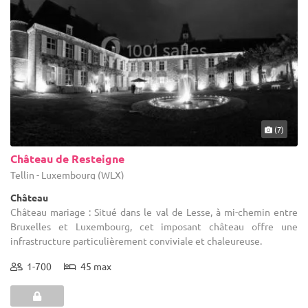
(7)
Château de Resteigne
Tellin - Luxembourg (WLX)
Château
Château mariage : Situé dans le val de Lesse, à mi-chemin entre
Bruxelles et Luxembourg, cet imposant château offre une
infrastructure particulièrement conviviale et chaleureuse.
1-700
45 max