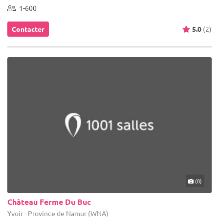
1-600
Contacter
5.0
(2)
(0)
Château Ferme Du Buc
Yvoir - Province de Namur (WNA)