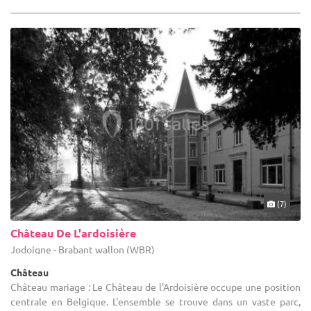
(7)
Château De L'ardoisière
Jodoigne - Brabant wallon (WBR)
Château
Château mariage : Le Château de l'Ardoisière occupe une position
centrale en Belgique. L'ensemble se trouve dans un vaste parc,