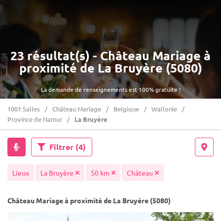
23 résultat(s) - Château Mariage à
proximité de La Bruyère (5080)
La demande de renseignements est 100% gratuite !
1001 Salles
Château Mariage
Belgique
Wallonie
Province de Namur
La Bruyère
Filtrer
(4)
Lieux
La Bruyère
50 km
Château
Château Mariage à proximité de La Bruyère (5080)