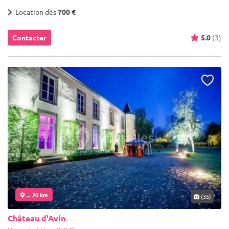
Location dès
700 €
Contacter
5.0
(3)
... 20 km
(35)
Château d'Avin