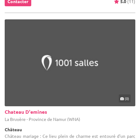
Contacter
5.0
(11)
(0)
Chateau D'emines
La Bruyère - Province de Namur (WNA)
Château
Château mariage : Ce lieu plein de charme est entouré d'un parc