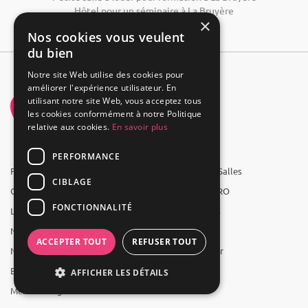
Hôtel pour un séminaire à La Bruyère
×
Nos cookies vous veulent
du bien
Notre site Web utilise des cookies pour
améliorer l'expérience utilisateur. En
utilisant notre site Web, vous acceptez tous
les cookies conformément à notre Politique
relative aux cookies.
En savoir plus
PERFORMANCE
FAQ
Groupe 1001 Salles
CIBLAGE
Qui sommes-nous ?
1001 Salles PRO
FONCTIONNALITÉ
L'équipe
1001 Traiteurs
Nous recrutons
1001 Artistes
ACCEPTER TOUT
REFUSER TOUT
Nos partenaires
Reserverunbar
Espace presse
MP2
AFFICHER LES DÉTAILS
Mentions légales