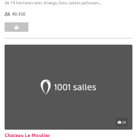
de 14 hectares avec étangs, bois, vastes pelouses...
40-350
(0)
Chateau Le Moutier