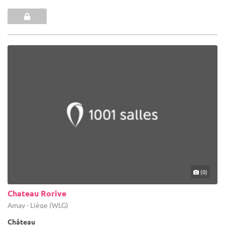
(0)
Chateau Rorive
Amay - Liège (WLG)
Château