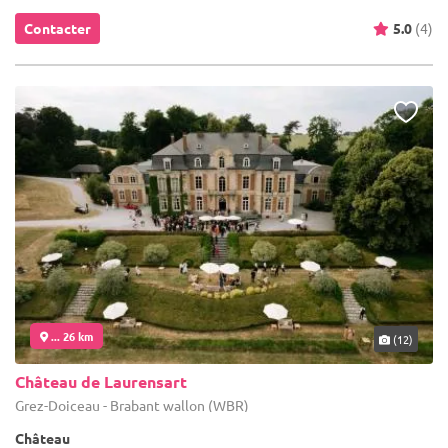
Contacter
5.0
(4)
... 26 km
(12)
Château de Laurensart
Grez-Doiceau - Brabant wallon (WBR)
Château