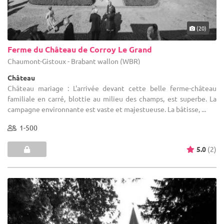
(20)
Ferme du Château de Corroy Le Grand
Chaumont-Gistoux - Brabant wallon (WBR)
Château
Château mariage : L'arrivée devant cette belle ferme-château
familiale en carré, blottie au milieu des champs, est superbe. La
campagne environnante est vaste et majestueuse. La bâtisse, ...
1-500
5.0
(2)