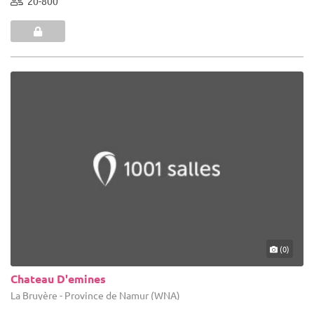
20-800
(0)
Chateau D'emines
La Bruyère - Province de Namur (WNA)