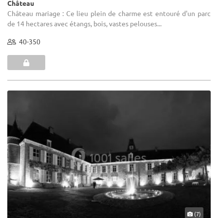
Château
Château mariage : Ce lieu plein de charme est entouré d'un parc
de 14 hectares avec étangs, bois, vastes pelouses...
40-350
(7)