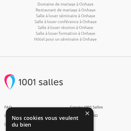
Domaine de mariage à Onhaye
Restaurant de mariage à Onhaye
Salle à louer séminaire à Onhaye
Salle à louer conférence à Onhaye
Salle à louer réunion à Onhaye
Salle à louer formation à Onhaye
Hôtel pour un séminaire à Onhaye
FAQ
Groupe 1001 Salles
×
Qui sommes-nous ?
1001 Salles PRO
Nos cookies vous veulent
du bien
L'équipe
1001 Traiteurs