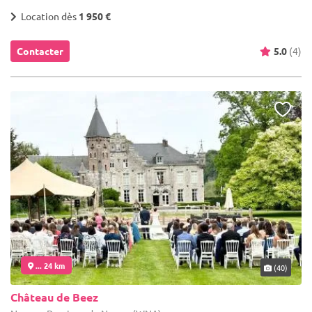
Location dès
1 950 €
Contacter
5.0
(4)
... 24 km
(40)
Château de Beez