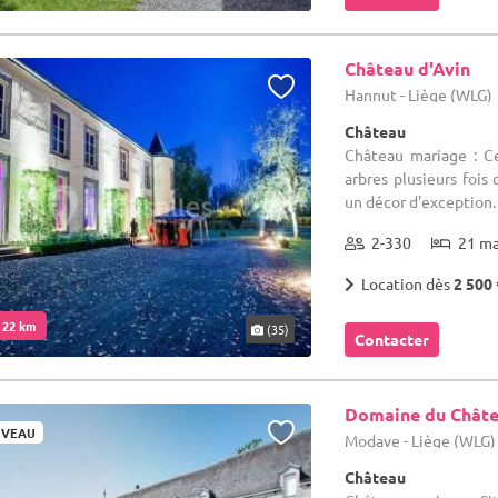
Château d'Avin
Hannut - Liège (WLG)
Château
Château mariage : Ce
arbres plusieurs fois 
un décor d'exception.
2-330
21 m
Location dès
2 500 
. 22 km
(35)
Contacter
Domaine du Chât
VEAU
Modave - Liège (WLG)
Château