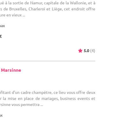
é à la sortie de Namur, capitale de la Wallonie, et à
de Bruxelles, Charleroi et Liège, cet endroit offre
re en vieux ...
max
€
5.0
(4)
 Marsinne
fitant d’un cadre champêtre, ce lieu vous offre deux
ur la mise en place de mariages, business events et
sinne vous permettra ...
ax