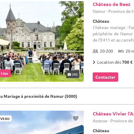
Château de Beez
Namur - Province de
Château
Château mariage : Fa
périphérie de Namur
de l'E411 et au carrefo
20-200
20 
Location dès
700 €
. 3 km
(40)
Contacter
u Mariage à proximité de Namur (5000)
Château Vivier l’
VEAU
Assesse - Province d
Château