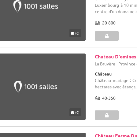
Luxembourg à 10 min
centre d'un domaine de
20-800
(0)
Chateau D'emines
La Bruyère - Provinc
Château
Château mariage : Ce
hectares avec étangs, 
40-350
(0)
Château Ferme Du