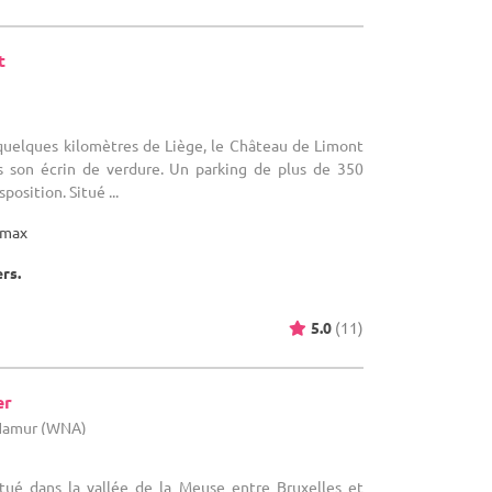
t
)
quelques kilomètres de Liège, le Château de Limont
s son écrin de verdure. Un parking de plus de 350
position. Situé ...
max
ers.
5.0
(11)
er
 Namur (WNA)
tué dans la vallée de la Meuse entre Bruxelles et