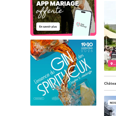
..
Châtea
NOU