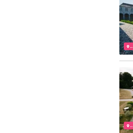
..
..