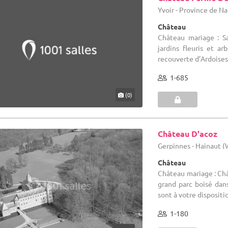
Yvoir - Province de 
Château
Château mariage : S
jardins fleuris et a
recouverte d’Ardoises 
1-685
(0)
Château D'acoz
Gerpinnes - Hainaut 
Château
Château mariage : Châ
grand parc boisé dan
sont à votre dispositi
1-180