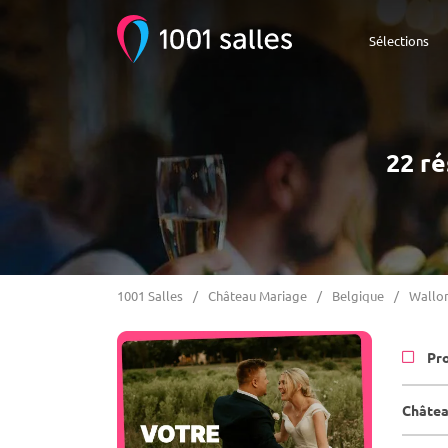
Sélections
22 ré
1001 Salles
Château Mariage
Belgique
Wallon
Pr
Châtea