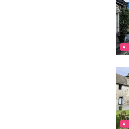
..
..