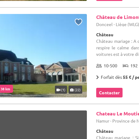
Château de Limon
Donceel - Liège (WLG
Château
Château mariage : A 
respire le calme dan
voitures est à votre dis
10-500
192 
Forfait dès
55 € / p
. 38 km
(1)
(22)
Contacter
Chateau Le Mouti
Namur - Province de
Château
Château mariage : Si