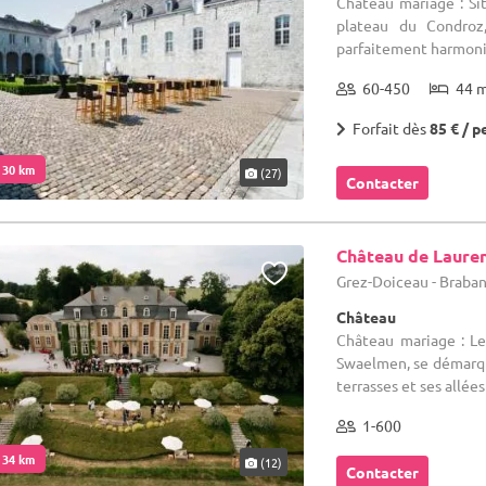
Château mariage : S
plateau du Condro
parfaitement harmonie
60-450
44 
Forfait dès
85 € / p
. 30 km
(27)
Contacter
Château de Laure
Grez-Doiceau - Braba
Château
Château mariage : Le
Swaelmen, se démarque
terrasses et ses allées
1-600
. 34 km
(12)
Contacter