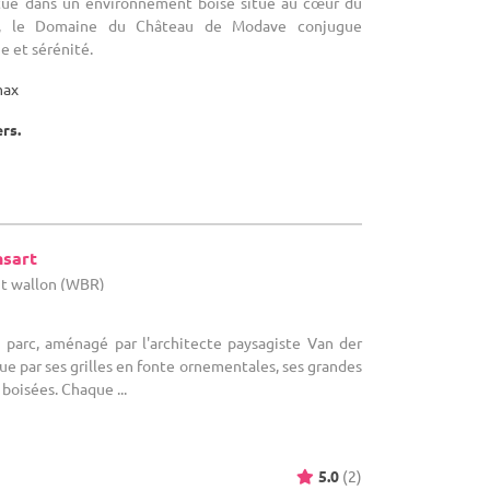
itué dans un environnement boisé situé au cœur du
z, le Domaine du Château de Modave conjugue
 et sérénité.
max
ers.
nsart
nt wallon (WBR)
 parc, aménagé par l'architecte paysagiste Van der
 par ses grilles en fonte ornementales, ses grandes
 boisées. Chaque ...
5.0
(2)