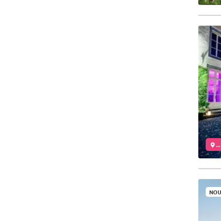
..
NOU