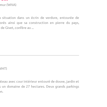
Namur (WNA)
a situation dans un écrin de verdure, entourée de
rborés ainsi que sa construction en pierre du pays,
de Givet, confère au ...
(WHT)
teau avec cour intérieur entouré de douve, jardin et
s un domaine de 27 hectares. Deux grands parkings
on.