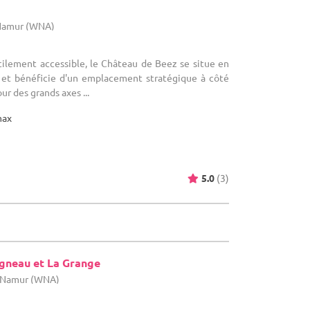
 Namur (WNA)
cilement accessible, le Château de Beez se situe en
 et bénéficie d'un emplacement stratégique à côté
ur des grands axes ...
max
5.0
(3)
Agneau et La Grange
e Namur (WNA)