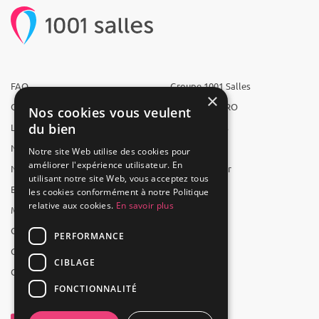
FAQ
Groupe 1001 Salles
×
Qui sommes-nous ?
1001 Salles PRO
Nos cookies vous veulent
du bien
L'équipe
1001 Traiteurs
Nous recrutons
1001 Artistes
Notre site Web utilise des cookies pour
améliorer l'expérience utilisateur. En
Nos partenaires
Reserverunbar
utilisant notre site Web, vous acceptez tous
Espace presse
MP2
les cookies conformément à notre Politique
relative aux cookies.
En savoir plus
Mentions légales
CGV
PERFORMANCE
CGU
CIBLAGE
Contact
FONCTIONNALITÉ