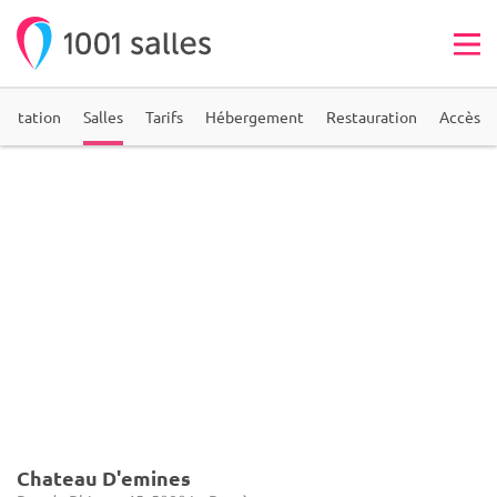
entation
Salles
Tarifs
Hébergement
Restauration
Accès
Chateau D'emines