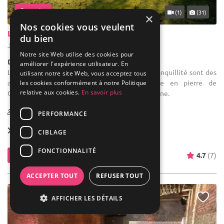
... 35 km
(1)
(31)
×
Nos cookies vous veulent
La Villa du Hautsart
du bien
Jodoigne - Brabant wallon (WBR)
Notre site Web utilise des cookies pour
Demeure de caractère / Villa
améliorer l'expérience utilisateur. En
Location de salle de mariage : Le calme et la tranquillité sont des
utilisant notre site Web, vous acceptez tous
atouts non négligeables de cette demeure en pierre de
les cookies conformément à notre Politique
relative aux cookies.
En savoir plus
Gobertange retirée dans la campagne brabançonne.
8-350
6 max
PERFORMANCE
Forfait dès
67 € / pers.
CIBLAGE
FONCTIONNALITÉ
Contacter
4.7
(7)
ACCEPTER TOUT
REFUSER TOUT
AFFICHER LES DÉTAILS