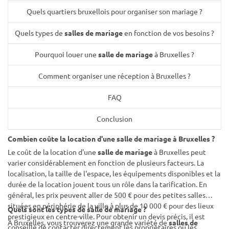
Quels quartiers bruxellois pour organiser son mariage ?
Quels types de
salles de mariage
en fonction de vos besoins ?
Pourquoi louer une
salle de mariage
à Bruxelles ?
Comment organiser une réception à Bruxelles ?
FAQ
Conclusion
Combien coûte la location d'une
salle de mariage
à Bruxelles ?
Le coût de la location d'une
salle de mariage
à Bruxelles peut
varier considérablement en fonction de plusieurs facteurs. La
localisation, la taille de l'espace, les équipements disponibles et la
durée de la location jouent tous un rôle dans la tarification. En
général, les prix peuvent aller de 500 € pour des petites salles
situées en périphérie de la ville à plus de 10 000 € pour des lieux
Quels sont les types de
salle de mariage
?
prestigieux en centre-ville. Pour obtenir un devis précis, il est
À Bruxelles, vous trouverez une grande variété de
salles de
conseillé de contacter directement les propriétaires ou les