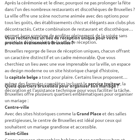
Après la cérémonie et le dîner, pourquoi ne pas prolonger la fête
dans l'un des nombreux restaurants et discothèques de Bruxelles ?
La ville offre une scène nocturne animée avec des options pour
tous les goûts, des établissements chics et élégants aux clubs plus
décontractés. Cette combinaison de restaurant et discothèque
permet à vos convives de profiter pleinement de la soirée sans
Vous recherchez un
lieu de réception
unique pour votre
avoir à se déplacer loin de la salle de réception.
prochain événement à Bruxelles ?
Bruxelles regorge de lieux de réception uniques, chacun offrant
un caractère distinctif et un cadre mémorable. Que vous
cherchiez un lieu avec une vue imprenable sur la ville, un espace
au design moderne ou un site historique chargé d'histoire,
la
capitale belge
a tout pour plaire. Certains lieux proposent
même des formules complètes incluant le
service traiteur
, la
Quels quartiers bruxellois pour organiser son mariage ?
décoration et l'assistance technique pour vous faciliter la tâche.
Bruxelles offre plusieurs quartiers emblématiques pour organiser
un mariage :
Centre-ville
Avec des sites historiques comme la
Grand Place
et des salles
prestigieuses, le centre de Bruxelles est idéal pour ceux qui
souhaitent un mariage grandiose et accessible.
Saint-Gilles
Connu pour son atmosphère bohème et ses nombreux bars et