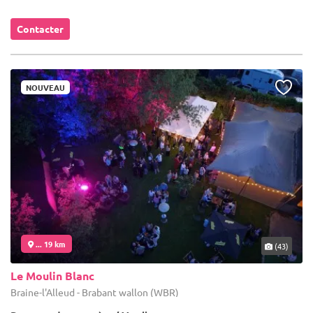
Contacter
NOUVEAU
... 19 km
(43)
Le Moulin Blanc
Braine-l'Alleud - Brabant wallon (WBR)