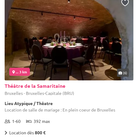
... 3 km
(6)
Théâtre de la Samaritaine
Bruxelles - Bruxelles-Capitale (BRU)
Lieu Atypique / Thêatre
Location de salle de mariage : En plein coeur de Bruxelles
1-60
392 max
Location dès
800 €