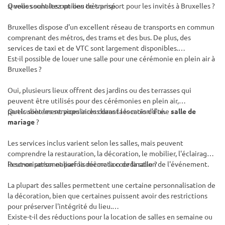
si vous souhaitez un lieu très prisé.
Quelles sont les options de transport pour les invités à Bruxelles ?
Bruxelles dispose d'un excellent réseau de transports en commun
comprenant des métros, des trams et des bus. De plus, des
services de taxi et de VTC sont largement disponibles.
Est-il possible de louer une salle pour une cérémonie en plein air à
Bruxelles ?
Oui, plusieurs lieux offrent des jardins ou des terrasses qui
peuvent être utilisés pour des cérémonies en plein air,
particulièrement populaires durant les mois d'été.
Quels sont les services inclus dans la location d'une
salle de
mariage
?
Les services inclus varient selon les salles, mais peuvent
comprendre la restauration, la décoration, le mobilier, l'éclairage,
la sonorisation et parfois même la coordination de l'événement.
Peut-on personnaliser la décoration de la salle ?
La plupart des salles permettent une certaine personnalisation de
la décoration, bien que certaines puissent avoir des restrictions
pour préserver l'intégrité du lieu.
Existe-t-il des réductions pour la location de salles en semaine ou