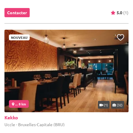
Contacter
5.0
(1)
NOUVEAU
... 8 km
(1)
(32)
Kekko
Uccle - Bruxelles-Capitale (BRU)