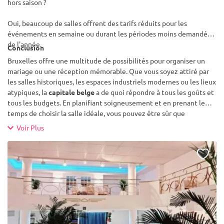
hors saison ?
Oui, beaucoup de salles offrent des tarifs réduits pour les
événements en semaine ou durant les périodes moins demandées
de l'année.
Conclusion
Bruxelles offre une multitude de possibilités pour organiser un
mariage ou une réception mémorable. Que vous soyez attiré par
les salles historiques, les espaces industriels modernes ou les lieux
atypiques, la
capitale belge
a de quoi répondre à tous les goûts et
tous les budgets. En planifiant soigneusement et en prenant le
temps de choisir la salle idéale, vous pouvez être sûr que
votre
mariage à Bruxelles
sera un événement inoubliable pour
Voir Plus
vous et vos convives.