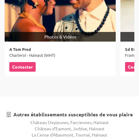
Photos & Vidéos
A Tom Prod
Sd Eve
Charleroi - Hainaut (WHT)
Frameri
Contacter
Cont
Autres établissements susceptibles de vous plaire
Château Oxyjeunes, Farciennes, Hainaut
Château d'Egmont, Jurbise, Hainaut
La Cense d'Abaumont, Tournai, Hainaut