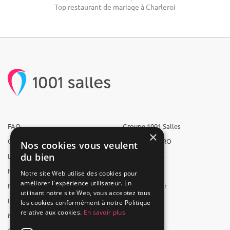
Top restaurant de mariage à Charleroi
FAQ
Groupe 1001 Salles
×
Qui sommes-nous ?
1001 Salles PRO
Nos cookies vous veulent
du bien
L'équipe
1001 Traiteurs
Nous recrutons
1001 Artistes
Notre site Web utilise des cookies pour
améliorer l'expérience utilisateur. En
Nos partenaires
Reserverunbar
utilisant notre site Web, vous acceptez tous
Espace presse
MP2
les cookies conformément à notre Politique
relative aux cookies.
En savoir plus
Mentions légales