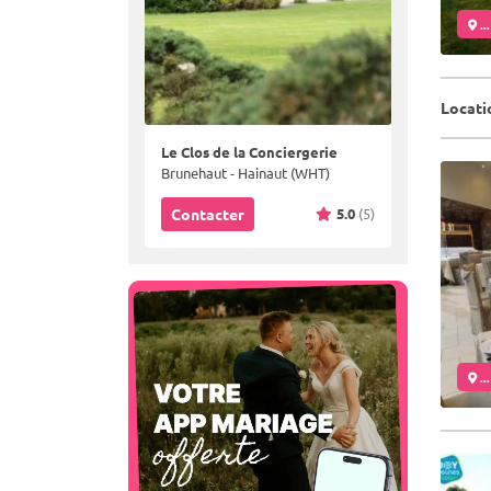
..
Locatio
Le Clos de la Conciergerie
Brunehaut - Hainaut (WHT)
5.0
(5)
Contacter
..