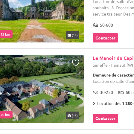
Location de salle d'an
souhaits, à l’occasi
service traiteur. Des m
50-600
. 13 km
(14)
Contacter
Le Manoir du Capi
Seneffe - Hainaut (W
Demeure de caractèr
Location de salle d'ann
30-250
60 
Location dès
1 250 
. 20 km
(13)
Contacter