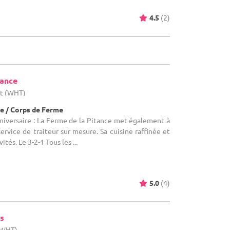
4.5
(2)
tance
ut (WHT)
e / Corps de Ferme
nniversaire : La Ferme de la Pitance met également à
ervice de traiteur sur mesure. Sa cuisine raffinée et
ités. Le 3-2-1 Tous les ...
5.0
(4)
s
 (WHT)