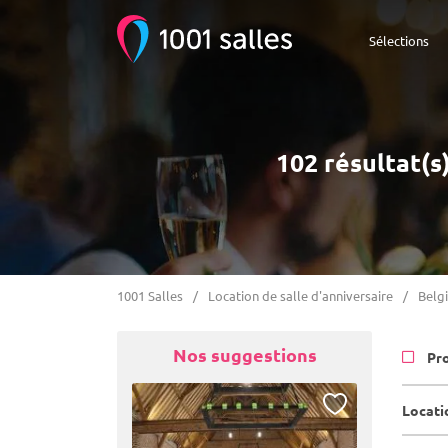
Sélections
102 résultat(s)
1001 Salles
Location de salle d'anniversaire
Belg
Nos suggestions
Pr
Locatio