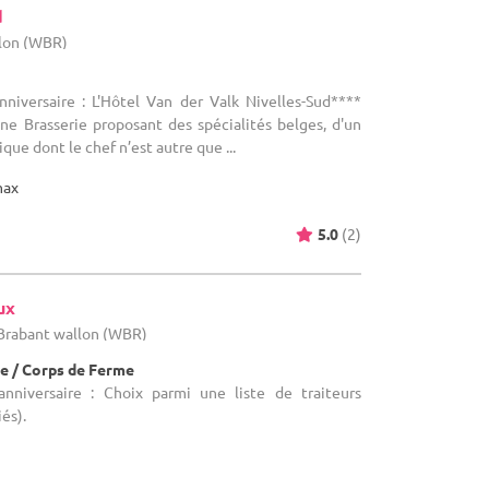
d
llon (WBR)
nniversaire : L'Hôtel Van der Valk Nivelles-Sud****
ne Brasserie proposant des spécialités belges, d'un
ue dont le chef n’est autre que ...
max
5.0
(2)
ux
 Brabant wallon (WBR)
e / Corps de Ferme
anniversaire : Choix parmi une liste de traiteurs
iés).