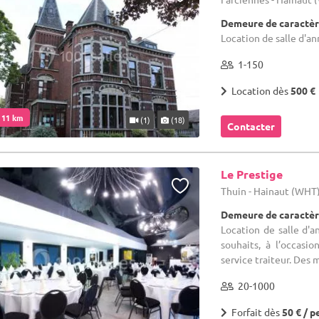
Demeure de caractèr
Location de salle d'ann
1-150
Location dès
500 €
. 11 km
(1)
(18)
Contacter
Le Prestige
Thuin - Hainaut (WHT
Demeure de caractèr
Location de salle d'an
souhaits, à l’occasi
service traiteur. Des m
20-1000
Forfait dès
50 € / p