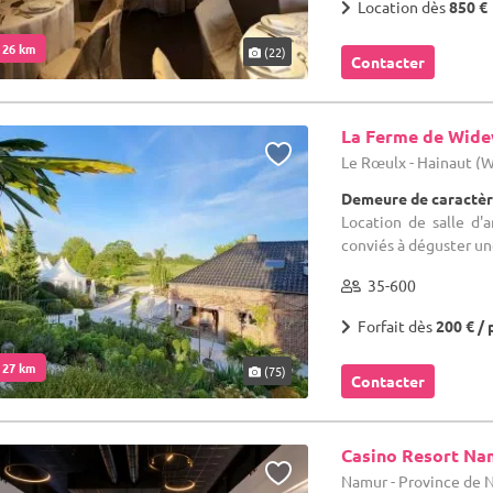
Location dès
850 €
. 26 km
(22)
Contacter
La Ferme de Wid
Le Rœulx - Hainaut (
Demeure de caractèr
Location de salle d'
conviés à déguster une
35-600
Forfait dès
200 € / 
. 27 km
(75)
Contacter
Casino Resort Na
Namur - Province de