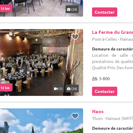
. 12 km
(24)
Contacter
La Ferme du Gran
Pont-à-Celles - Haina
Demeure de caractèr
Location de salle d
prestations de qualit
Qualité-Prix. Des for
5-800
. 12 km
(1)
(24)
Contacter
Naos
Thuin - Hainaut (WHT
Demeure de caractèr