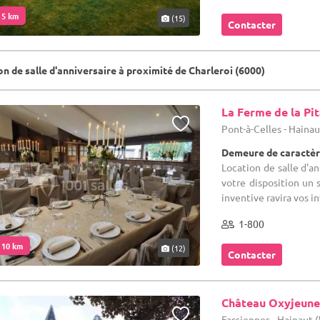
. 5 km
(15)
Contacter
n de salle d'anniversaire à proximité de Charleroi (6000)
La Ferme de la Pi
Pont-à-Celles - Haina
Demeure de caractèr
Location de salle d'a
votre disposition un s
inventive ravira vos inv
1-800
. 10 km
(12)
Contacter
Château Oxyjeune
Farciennes - Hainaut