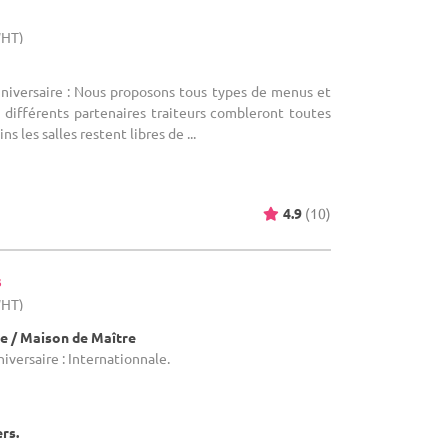
WHT)
nniversaire : Nous proposons tous types de menus et
s différents partenaires traiteurs combleront toutes
 les salles restent libres de ...
4.9
(10)
s
WHT)
e / Maison de Maître
niversaire : Internationnale.
ers.