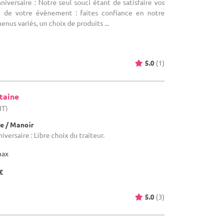
niversaire : Notre seul souci étant de satisfaire vos
on de votre évènement : faites confiance en notre
enus variés, un choix de produits ...
5.0
(1)
taine
HT)
e / Manoir
iversaire : Libre choix du traiteur.
max
€
5.0
(3)