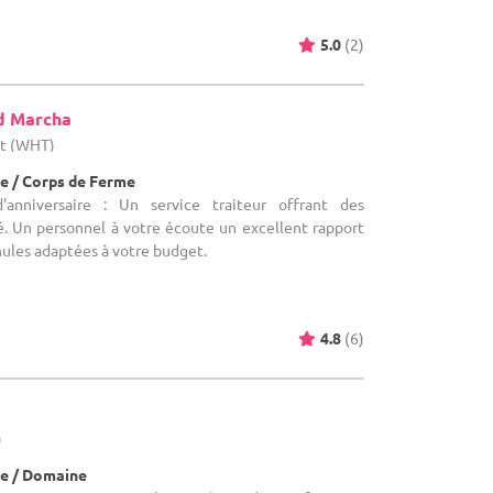
5.0
(2)
d Marcha
ut (WHT)
e / Corps de Ferme
'anniversaire : Un service traiteur offrant des
é. Un personnel à votre écoute un excellent rapport
mules adaptées à votre budget.
4.8
(6)
)
e / Domaine