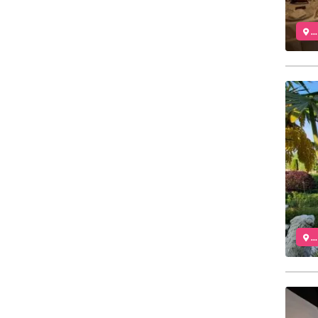
..
..