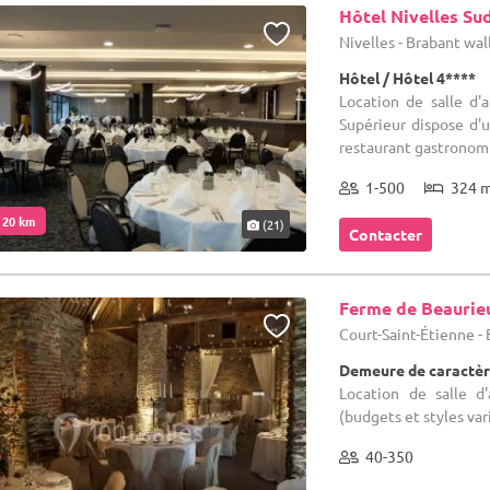
Hôtel Nivelles Su
Nivelles - Brabant wa
Hôtel / Hôtel 4****
Location de salle d'a
Supérieur dispose d'u
restaurant gastronomiq
1-500
324 
. 20 km
(21)
Contacter
Ferme de Beaurie
Court-Saint-Étienne -
Demeure de caractèr
Location de salle d'
(budgets et styles var
40-350