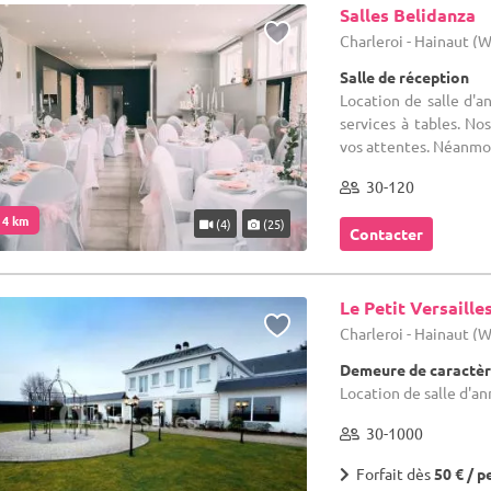
Salles Belidanza
Charleroi - Hainaut (
Salle de réception
Location de salle d'a
services à tables. No
vos attentes. Néanmoins
30-120
. 4 km
(4)
(25)
Contacter
Le Petit Versaille
Charleroi - Hainaut (
Demeure de caractèr
Location de salle d'an
30-1000
Forfait dès
50 € / p