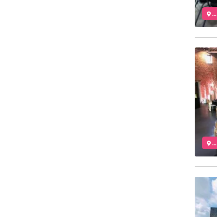
..
..