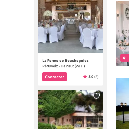
..
La Ferme de Bouchegnies
Péruwelz - Hainaut (WHT)
5.0
(2)
Contacter