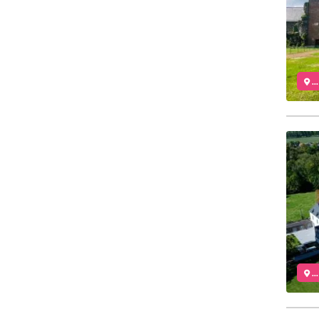
..
..