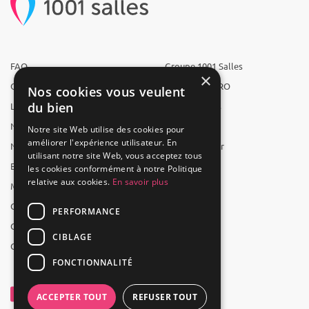
FAQ
Groupe 1001 Salles
×
Qui sommes-nous ?
1001 Salles PRO
Nos cookies vous veulent
du bien
L'équipe
1001 Traiteurs
Nous recrutons
1001 Artistes
Notre site Web utilise des cookies pour
améliorer l'expérience utilisateur. En
Nos partenaires
Reserverunbar
utilisant notre site Web, vous acceptez tous
Espace presse
MP2
les cookies conformément à notre Politique
relative aux cookies.
En savoir plus
Mentions légales
CGV
PERFORMANCE
CGU
CIBLAGE
Contact
FONCTIONNALITÉ
ACCEPTER TOUT
REFUSER TOUT