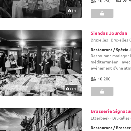
10-250
28 
(7)
Siendas Jourdan
Bruxelles - Bruxelles
Restaurant / Spéciali
Restaurant mariage : 
méditerranéen avec
événement d'une atmo
10-200
(17)
Brasserie Signatu
Etterbeek - Bruxelles
Restaurant / Brasser