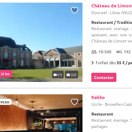
Château de Limon
Donceel - Liège (WLG
Restaurant / Traditi
Restaurant mariage :
apaisant, avec une s
Château de Limont vou
10-500
192 
Forfait dès
55 € / p
. 32 km
(1)
(22)
Contacter
Kekko
VEAU
Uccle - Bruxelles-Cap
Restaurant
Restaurant mariage : 
partager.