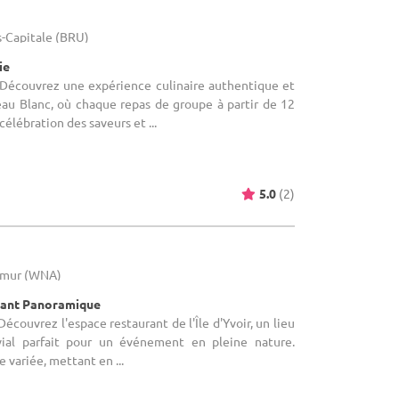
s-Capitale (BRU)
ie
 Découvrez une expérience culinaire authentique et
u Blanc, où chaque repas de groupe à partir de 12
élébration des saveurs et ...
5.0
(2)
Namur (WNA)
rant Panoramique
écouvrez l'espace restaurant de l'Île d'Yvoir, un lieu
vial parfait pour un événement en pleine nature.
e variée, mettant en ...