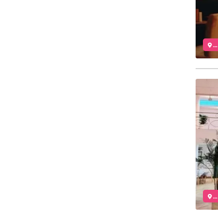
..
..