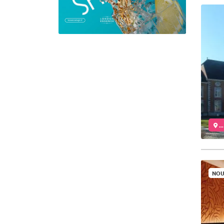
..
NOU