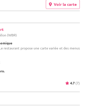
Voir la carte
rt
allon (WBR)
onomique
Le restaurant propose une carte variée et des menus
x
ers.
4.7
(7)