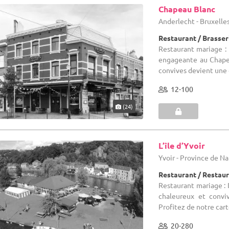
Chapeau Blanc
Anderlecht - Bruxelle
Restaurant / Brasser
Restaurant mariage :
engageante au Chapea
convives devient une c
12-100
(24)
L’île d’Yvoir
Yvoir - Province de 
Restaurant / Restau
Restaurant mariage : D
chaleureux et convi
Profitez de notre cart
20-280