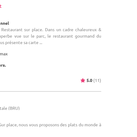
t
)
onnel
 Restaurant sur place. Dans un cadre chaleureux &
uperbe vue sur le parc, le restaurant gourmand du
s présente sa carte ...
max
ers.
5.0
(11)
itale (BRU)
Sur place, nous vous proposons des plats du monde à