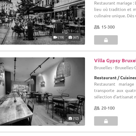
Restaurant mariage : L
lieu où tradition et
culinaire unique. Dès v
15-300
(19)
(67)
Villa Gypsy Bruxe
Bruxelles - Bruxelles
Restaurant / Cuisin
Restaurant mariag
transporte aux quatr
sélection d'artisanat 
20-100
(12)