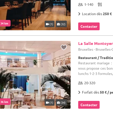
1-140
Location dès
250 €
. 34 km
(1)
(32)
Contacter
La Salle Montoyer
Bruxelles - Bruxelles
Restaurant / Traditi
Restaurant mariage : C
vous propose ces bons
lunchs 1-2-3 formules, 
20-320
Forfait dès
50 € / p
. 36 km
(1)
(34)
Contacter