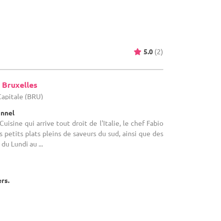
5.0
(2)
 Bruxelles
-Capitale (BRU)
onnel
uisine qui arrive tout droit de l'Italie, le chef Fabio
 petits plats pleins de saveurs du sud, ainsi que des
du Lundi au ...
ers.