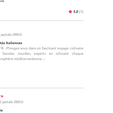
max
5.0
(1)
-Capitale (BRU)
tés Italiennes
FR - Plongez-vous dans un fascinant voyage culinaire
 Siendas Jourdan, experts en infusant chaque
sphère méditerranéenne ...
re
-Capitale (BRU)
ie