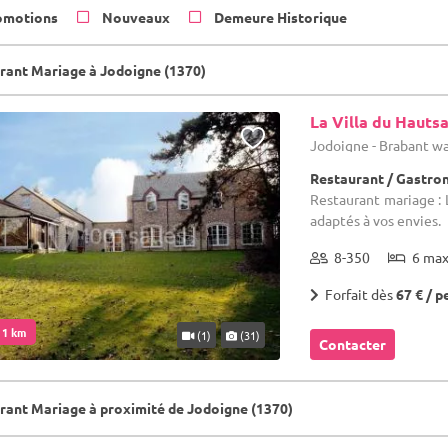
omotions
Nouveaux
Demeure Historique
rant Mariage à Jodoigne (1370)
La Villa du Hautsa
Jodoigne - Brabant w
Restaurant / Gastr
Restaurant mariage : 
adaptés à vos envies.
8-350
6 ma
Forfait dès
67 € / p
. 1 km
(1)
(31)
Contacter
rant Mariage à proximité de Jodoigne (1370)