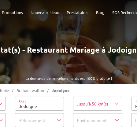
Promotions
Nouveaux Lieux
Prestataires
Blog
SOS Recherch
ltat(s) - Restaurant Mariage à Jodoign
La demande de renseignements est 100% gratuite !
lonie
Brabant wallon
Jodoigne
Où ?
T
Jusqu'à 50 km(s)
Hébergement
Environnement
L