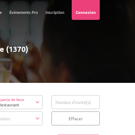
e
Événements Pro
Inscription
Connexion
e (1370)
ype(s) de lieux
Nombre d'invité(s)
Restaurant
oisirs
Effacer