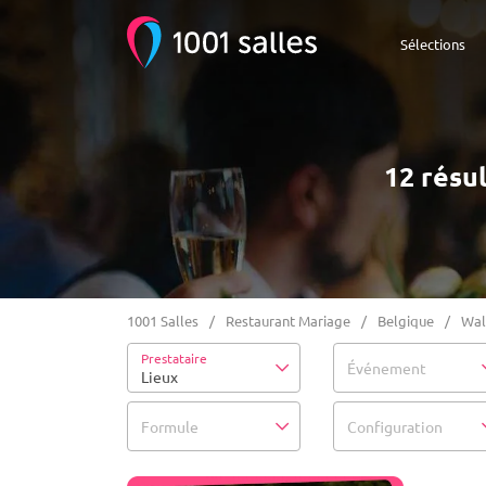
Sélections
12 résu
1001 Salles
Restaurant Mariage
Belgique
Wal
Prestataire
Événement
Lieux
Formule
Configuration