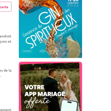
carte
’endroit
çons et
es de la
.
vénement