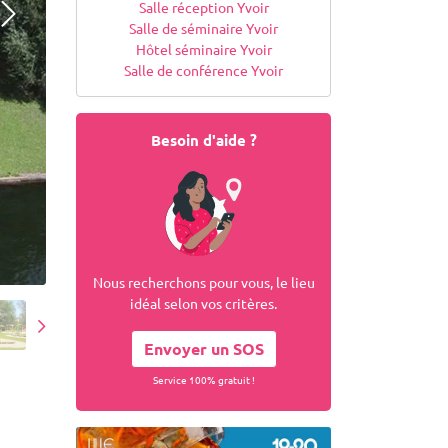
Salle réception Yvoir
Salle de séminaire Yvoir
Hôtel séminaire Yvoir
Salle de conférence Yvoir
Besoin d'aide ?
Nous recherchons pour vous, le lieu
idéal selon vos critères.
Envoyer un SOS
Service 100% gratuit !