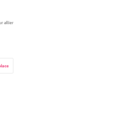
r allier
place