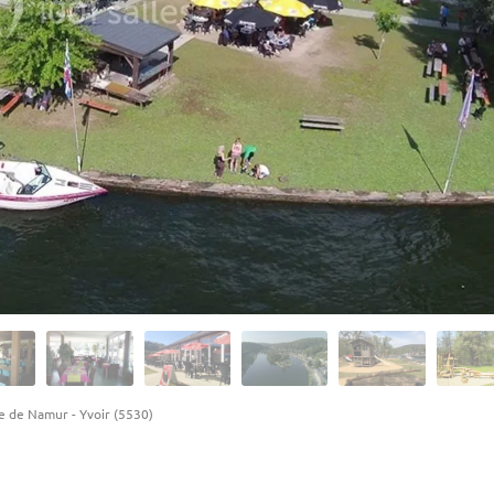
ce de Namur
-
Yvoir (5530)