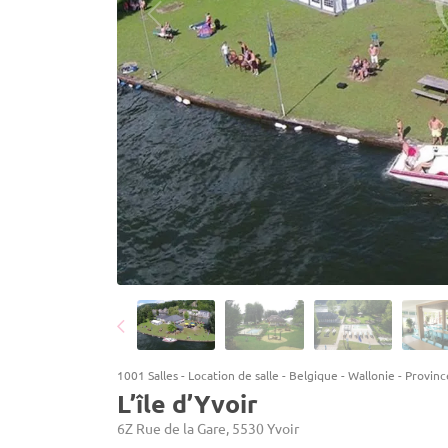
1001 Salles
-
Location de salle
-
Belgique
-
Wallonie
-
Provin
L’île d’Yvoir
6Z Rue de la Gare, 5530 Yvoir