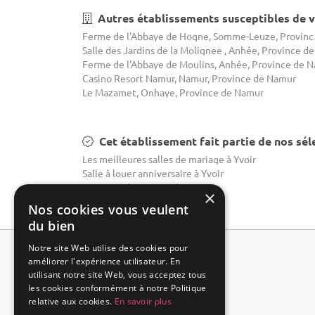
Autres établissements susceptibles de v
Ferme de
Casino Resort Namur, Namur, Province de Namur
Le Mazamet, Onhaye, Province de Namur
Cet établissement fait partie de nos sél
Les meilleures salles de mariage à Yvoir
Salle à louer anniversaire à Yvoir
Domaine de mariage à Yvoir
×
Nos cookies vous veulent
du bien
Notre site Web utilise des cookies pour
améliorer l'expérience utilisateur. En
utilisant notre site Web, vous acceptez tous
les cookies conformément à notre Politique
relative aux cookies.
En savoir plus