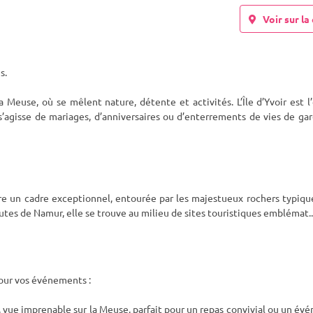
Voir sur la 
s.
Meuse, où se mêlent nature, détente et activités. L’Île d’Yvoir est l
s’agisse
de mariages, d’anniversaires ou d’enterrements de vies de gar
ffre un cadre exceptionnel, entourée par les majestueux rochers typiqu
tes de Namur, elle se trouve au milieu de sites touristiques emblémat
..
pour vos événements :
 vue imprenable sur la Meuse, parfait pour un repas convivial ou un é