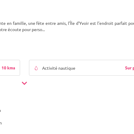
en famille, une fête entre amis, l’Île d’Yvoir est l’endroit parfait pou
votre écoute pour perso
...
10 kms
Sur 
Activité nautique
n
n