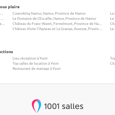
ous plaire
 l'Abbaye de Hogne, Somme-Leuze, Province de Namur
Coworking Namur, Namur, Province de Namur
La
Salle des Jardins de la Molignee , Anhée, Province de Namur
Le Domaine de L’Escaille, Namur, Province de Namur
Le
Ferme de l'Abbaye de Moulins, Anhée, Province de Namur
Château du Franc-Waret, Fernelmont, Province de Namur
Ch
Château Vivier l’Agneau et La Grange, Assesse, Province de Namur
ections
Lieu réception à Yvoir
Top
Top salles de location à Yvoir
Ch
Restaurant de mariage à Yvoir