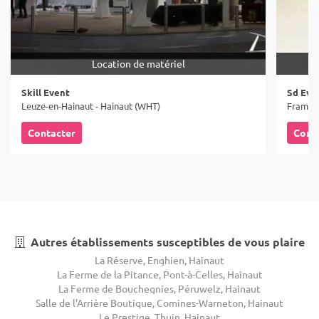
Location de matériel
Skill Event
Sd Eve
Leuze-en-Hainaut - Hainaut (WHT)
Frameri
Contacter
Cont
Autres établissements susceptibles de vous plaire
La Réserve, Enghien, Hainaut
La Ferme de la Pitance, Pont-à-Celles, Hainaut
La Ferme de Bouchegnies, Péruwelz, Hainaut
Salle de l'Arrière Boutique, Comines-Warneton, Hainaut
Le Prestige, Thuin, Hainaut