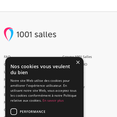
FAQ
Groupe 1001 Salles
×
Qui sommes-nous ?
1001 Salles PRO
Nos cookies vous veulent
du bien
L'équipe
1001 Traiteurs
Nous recrutons
1001 Artistes
Notre site Web utilise des cookies pour
améliorer l'expérience utilisateur. En
Nos partenaires
Reserverunbar
utilisant notre site Web, vous acceptez tous
Espace presse
MP2
les cookies conformément à notre Politique
relative aux cookies.
En savoir plus
Mentions légales
CGV
PERFORMANCE