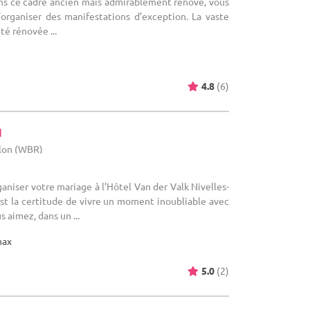
ans ce cadre ancien mais admirablement rénové, vous
d’organiser des manifestations d’exception. La vaste
té rénovée ...
4.8
(6)
d
llon (WBR)
ganiser votre mariage à l’Hôtel Van der Valk Nivelles-
st la certitude de vivre un moment inoubliable avec
s aimez, dans un ...
max
5.0
(2)