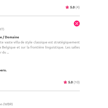
5.0
(4)
HT)
e / Domaine
tte vaste villa de style classique est stratégiquement
 Belgique et sur la frontière linguistique. Les salles
 du ...
pers.
5.0
(10)
lon (WBR)