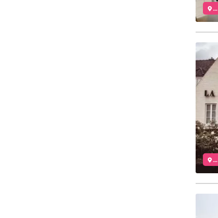
..
..