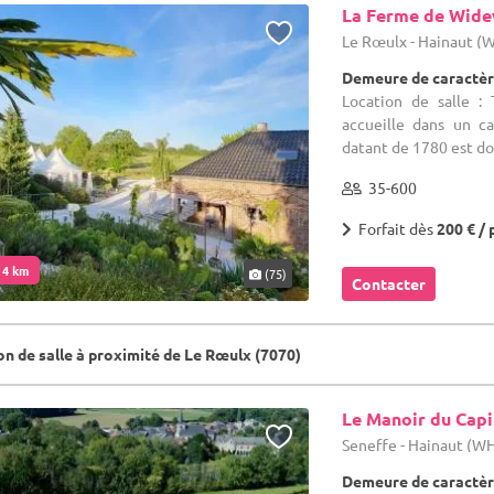
La Ferme de Wid
Le Rœulx - Hainaut (
Demeure de caractèr
Location de salle 
accueille dans un ca
datant de 1780 est do
35-600
Forfait dès
200 € / 
. 4 km
(75)
Contacter
on de salle à proximité de Le Rœulx (7070)
Le Manoir du Capi
Seneffe - Hainaut (W
Demeure de caractèr