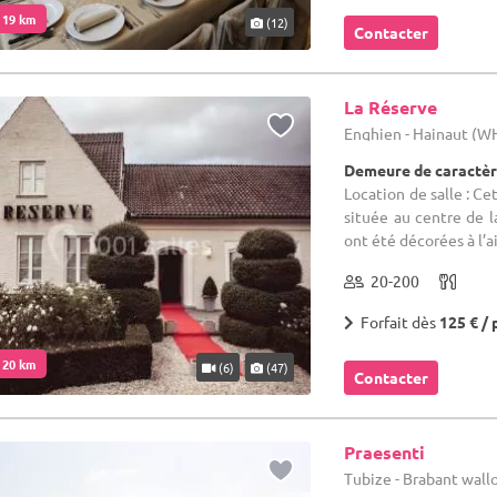
. 19 km
(12)
Contacter
La Réserve
Enghien - Hainaut (W
Demeure de caractèr
Location de salle : Ce
située au centre de la
ont été décorées à l’air
20-200
Forfait dès
125 € / 
. 20 km
(6)
(47)
Contacter
Praesenti
Tubize - Brabant wal