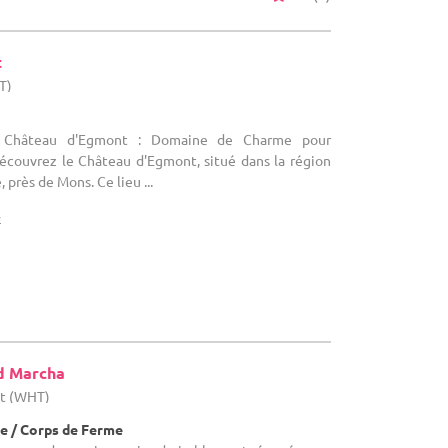
t
T)
 : Château d'Egmont : Domaine de Charme pour
couvrez le Château d'Egmont, situé dans la région
 près de Mons. Ce lieu ...
x
d Marcha
ut (WHT)
e / Corps de Ferme