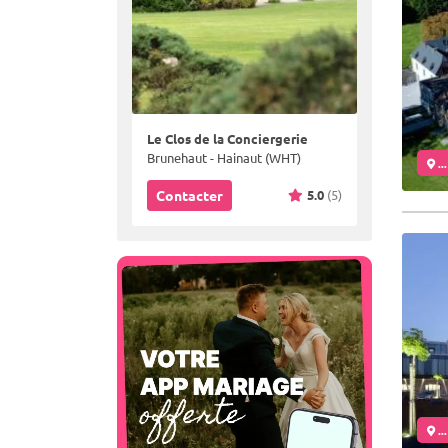
Le Clos de la Conciergerie
Brunehaut - Hainaut (WHT)
..
5.0
(5)
Contacter
..