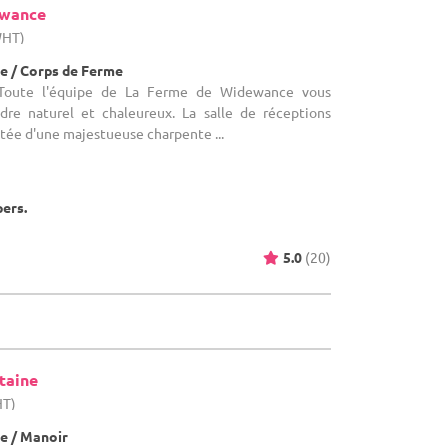
ewance
WHT)
e / Corps de Ferme
: Toute l'équipe de La Ferme de Widewance vous
dre naturel et chaleureux. La salle de réceptions
tée d'une majestueuse charpente ...
pers.
5.0
(20)
taine
HT)
e / Manoir