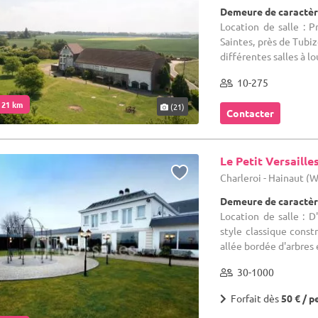
Demeure de caractèr
Location de salle : 
Saintes, près de Tubi
différentes salles à lou
10-275
. 21 km
(21)
Contacter
Le Petit Versaille
Charleroi - Hainaut (
Demeure de caractèr
Location de salle : 
style classique const
allée bordée d'arbres e
30-1000
Forfait dès
50 € / p