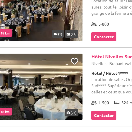
Location de salle : D
aurez tout le loisir 
grange de la ferme a é
5-800
. 18 km
(1)
(24)
Contacter
Hôtel Nivelles Su
Nivelles - Brabant wa
Hôtel / Hôtel 4****
Location de salle : Or
Sud**** Supérieur c’e
celles et ceux que vou
1-500
324 
. 18 km
(21)
Contacter