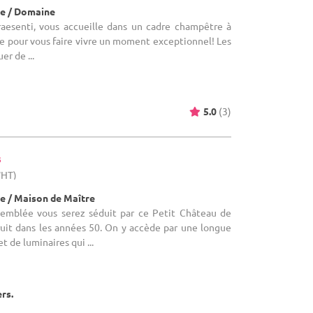
e / Domaine
Praesenti, vous accueille dans un cadre champêtre à
ze pour vous faire vivre un moment exceptionnel! Les
er de ...
5.0
(3)
s
WHT)
e / Maison de Maître
D'emblée vous serez séduit par ce Petit Château de
ruit dans les années 50. On y accède par une longue
t de luminaires qui ...
ers.