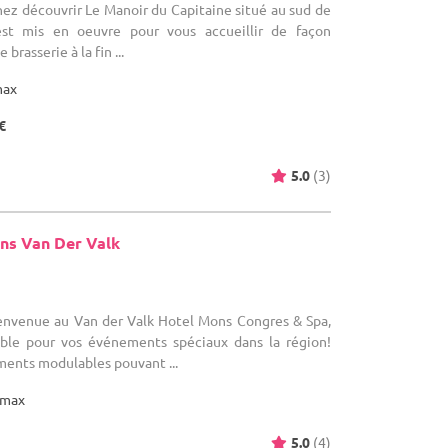
enez découvrir Le Manoir du Capitaine situé au sud de
est mis en oeuvre pour vous accueillir de façon
brasserie à la fin ...
max
€
5.0
(3)
ns Van Der Valk
)
Bienvenue au Van der Valk Hotel Mons Congres & Spa,
able pour vos événements spéciaux dans la région!
ments modulables pouvant ...
max
5.0
(4)