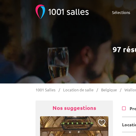
Sélections
97 rés
1001 Salles
Location de salle
Belgique
Wallo
Nos suggestions
Pr
Locati