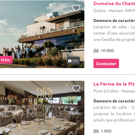
Domaine du Chant
Quévy - Hainaut (WH
Demeure de caractèr
Location de salle : 
terme d'une associa
une famille de propriét
10-800
. 18 km
(51)
Contacter
La Ferme de la Pi
Pont-à-Celles - Haina
Demeure de caractèr
Location de salle : 
propose la location
privés que professionne
1-800