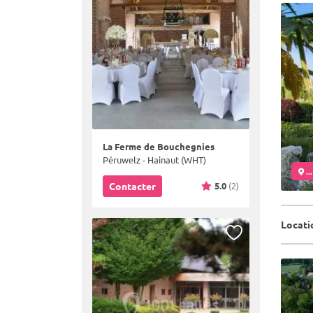
La Ferme de Bouchegnies
Péruwelz - Hainaut (WHT)
..
5.0
(2)
Contacter
Locati