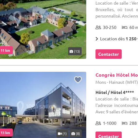
Location de salle : V
Bruxelles, où tout 
personnalisé. Ancienne 
30-250
60 
Location dès
1 250 
. 11 km
(13)
Contacter
Congrès Hôtel Mo
Mons - Hainaut (WHT
Hôtel / Hôtel 4****
Location de salle : 
l'adresse incontourn
Avec 9 salles d'événe
1-1000
288 
. 13 km
(1)
(8)
Contacter