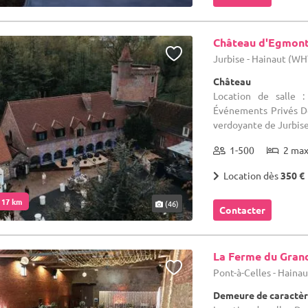
Château d'Egmon
Jurbise - Hainaut (WH
Château
Location de salle
Événements Privés Dé
verdoyante de Jurbise,
1-500
2 ma
Location dès
350 €
. 17 km
(46)
Contacter
La Ferme du Gran
Pont-à-Celles - Haina
Demeure de caractèr