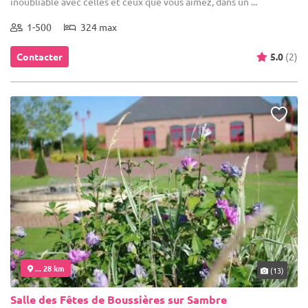
inoubliable avec celles et ceux que vous aimez, dans un ...
1-500
324 max
Contacter
5.0
(2)
... 28 km
(13)
Salle des Fêtes de Boussières sur Sambre