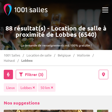
88 résultat(s) - Location de salle à
proximité de Lobbes (6540)
La demande de renseignements est 100% gratuite !
1001 Salles
Location de salle
Belgique
Wallonie
Hainaut
Lobbes
Filtrer
(3)
Lieux
Lobbes
50 km
Nos suggestions