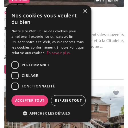
(1)
(29)
×
Casino Resort Namur
Nos cookies vous veulent
Namur - Province de Namur (WNA)
du bien
Salle de réception
Notre site Web utilise des cookies pour
Location de salle : Faites de vos plus beaux moments des souvenirs
améliorer l'expérience utilisateur. En
inoubliables. Au cœur de Namur, face à la Meuse et à la Citadelle,
utilisant notre site Web, vous acceptez tous
le Circus Casino Resort Namur vous accueille dans un ...
les cookies conformément à notre Politique
relative aux cookies.
En savoir plus
1-500
PERFORMANCE
Contacter
CIBLAGE
FONCTIONNALITÉ
ACCEPTER TOUT
REFUSER TOUT
AFFICHER LES DÉTAILS