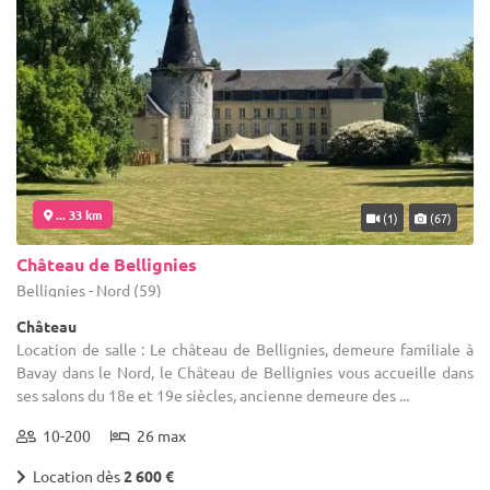
... 33 km
(1)
(67)
Château de Bellignies
Bellignies - Nord (59)
Château
Location de salle : Le château de Bellignies, demeure familiale à
Bavay dans le Nord, le Château de Bellignies vous accueille dans
ses salons du 18e et 19e siècles, ancienne demeure des ...
10-200
26 max
Location dès
2 600 €