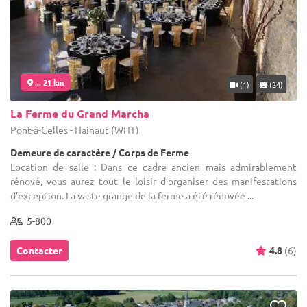
... 21 km
(1)
(24)
La Ferme du Grand Marcha
Pont-à-Celles - Hainaut (WHT)
Demeure de caractère / Corps de Ferme
Location de salle : Dans ce cadre ancien mais admirablement
rénové, vous aurez tout le loisir d’organiser des manifestations
d’exception. La vaste grange de la ferme a été rénovée ...
5-800
Contacter
4.8
(6)