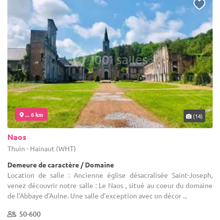
... 6 km
(14)
Naos
Thuin - Hainaut (WHT)
Demeure de caractère / Domaine
Location de salle : Ancienne église désacralisée Saint-Joseph,
venez découvrir notre salle : Le Naos , situé au coeur du domaine
de l'Abbaye d'Aulne. Une salle d'exception avec un décor ...
50-600