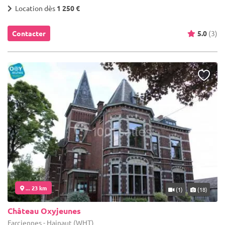
Location dès
1 250 €
Contacter
5.0
(3)
... 23 km
(1)
(18)
Château Oxyjeunes
Farciennes - Hainaut (WHT)