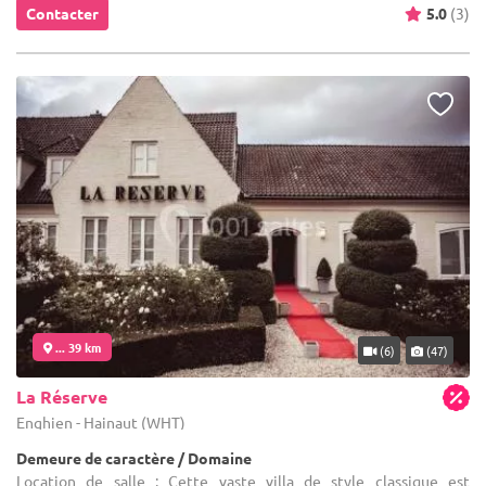
Contacter
5.0
(3)
... 39 km
(6)
(47)
La Réserve
Enghien - Hainaut (WHT)
Demeure de caractère / Domaine
Location de salle : Cette vaste villa de style classique est