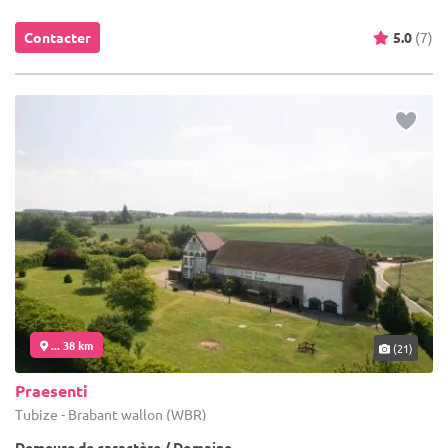
Contacter
5.0
(7)
... 38 km
(21)
Praesenti
Tubize - Brabant wallon (WBR)
Demeure de caractère / Domaine