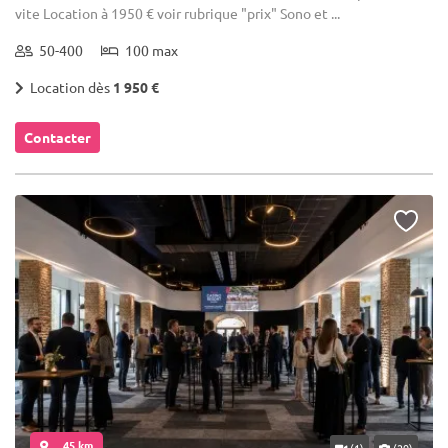
vite Location à 1950 € voir rubrique "prix" Sono et ...
50-400
100 max
Location dès
1 950 €
Contacter
... 45 km