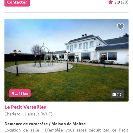
Contacter
5.0
(20)
... 18 km
(15)
Le Petit Versailles
Charleroi - Hainaut (WHT)
Demeure de caractère / Maison de Maître
Location de salle : D'emblée vous serez séduit par ce Petit