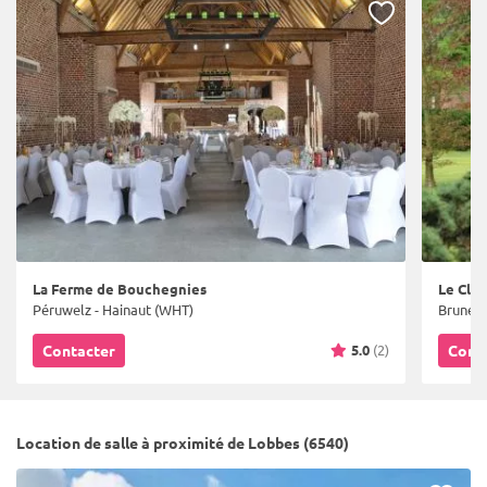
La Ferme de Bouchegnies
Le Clos
Péruwelz - Hainaut (WHT)
Bruneha
5.0
(2)
Contacter
Cont
Location de salle à proximité de Lobbes (6540)