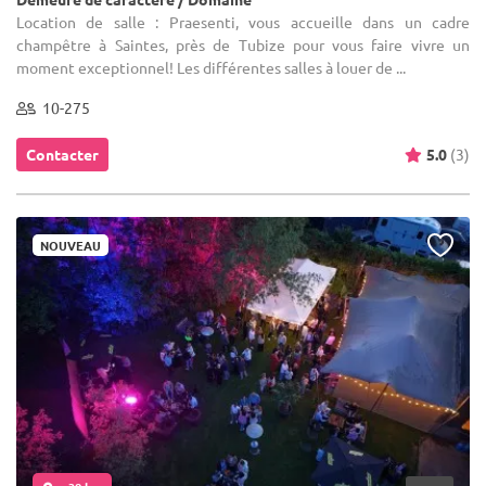
Location de salle : Praesenti, vous accueille dans un cadre
champêtre à Saintes, près de Tubize pour vous faire vivre un
moment exceptionnel! Les différentes salles à louer de ...
10-275
Contacter
5.0
(3)
NOUVEAU