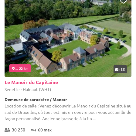
... 22 km
(13)
Le Manoir du Capitaine
Seneffe - Hainaut (WHT)
Demeure de caractère / Manoir
Location de salle : Venez découvrir Le Manoir du Capitaine situé au
sud de Bruxelles, où tout est mis en oeuvre pour vous accueillir de
façon personnalisé. Ancienne brasserie à la fin ...
30-250
60 max