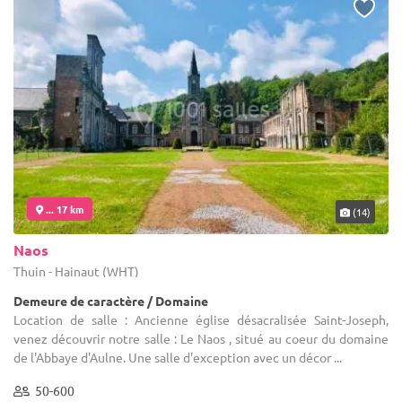
... 17 km
(14)
Naos
Thuin - Hainaut (WHT)
Demeure de caractère / Domaine
Location de salle : Ancienne église désacralisée Saint-Joseph,
venez découvrir notre salle : Le Naos , situé au coeur du domaine
de l'Abbaye d'Aulne. Une salle d'exception avec un décor ...
50-600