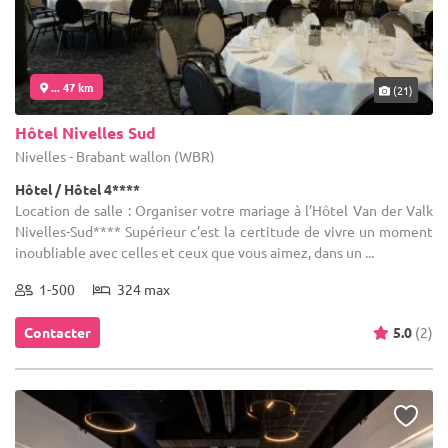
... 47 km
(21)
Hôtel Nivelles Sud
Nivelles - Brabant wallon (WBR)
Hôtel / Hôtel 4****
Location de salle : Organiser votre mariage à l’Hôtel Van der Valk
Nivelles-Sud**** Supérieur c’est la certitude de vivre un moment
inoubliable avec celles et ceux que vous aimez, dans un ...
1-500
324 max
Contacter
5.0
(2)