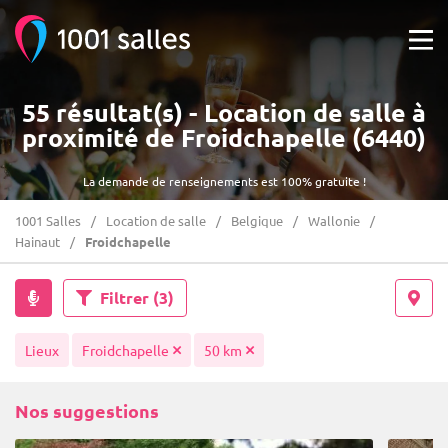
55 résultat(s) - Location de salle à
proximité de Froidchapelle (6440)
La demande de renseignements est 100% gratuite !
1001 Salles
Location de salle
Belgique
Wallonie
Hainaut
Froidchapelle
Filtrer
(3)
Lieux
Froidchapelle
50 km
Nos suggestions