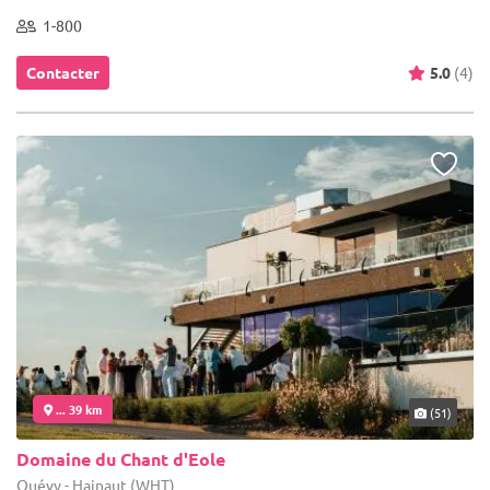
1-800
Contacter
5.0
(4)
... 39 km
(51)
Domaine du Chant d'Eole
Quévy - Hainaut (WHT)