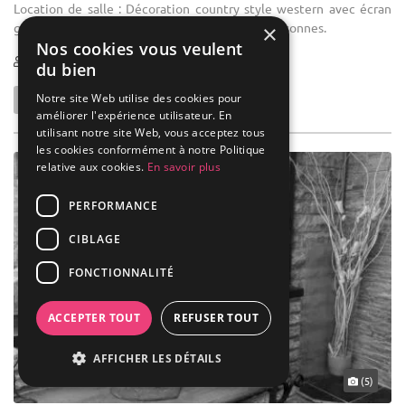
Location de salle : Décoration country style western avec écran
géant, sonorisation, capacité de plus de 200 personnes.
×
Nos cookies vous veulent
1-300
du bien
Notre site Web utilise des cookies pour
améliorer l'expérience utilisateur. En
utilisant notre site Web, vous acceptez tous
les cookies conformément à notre Politique
relative aux cookies.
En savoir plus
PERFORMANCE
CIBLAGE
FONCTIONNALITÉ
ACCEPTER TOUT
REFUSER TOUT
AFFICHER LES DÉTAILS
(5)