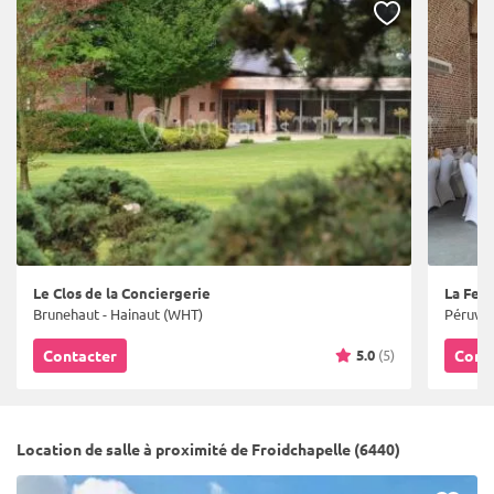
Le Clos de la Conciergerie
La Fer
Brunehaut - Hainaut (WHT)
Péruwel
5.0
(5)
Contacter
Cont
Location de salle à proximité de Froidchapelle (6440)