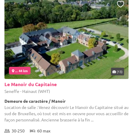
... 44 km
(13)
Le Manoir du Capitaine
Seneffe - Hainaut (WHT)
Demeure de caractère / Manoir
Location de salle : Venez découvrir Le Manoir du Capitaine situé au
sud de Bruxelles, où tout est mis en oeuvre pour vous accueillir de
façon personnalisé. Ancienne brasserie à la fin ...
30-250
60 max