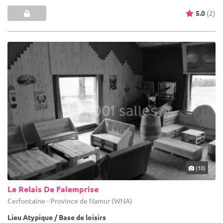
5.0
(2)
(10)
Le Relais De Falemprise
Cerfontaine - Province de Namur (WNA)
Lieu Atypique / Base de loisirs