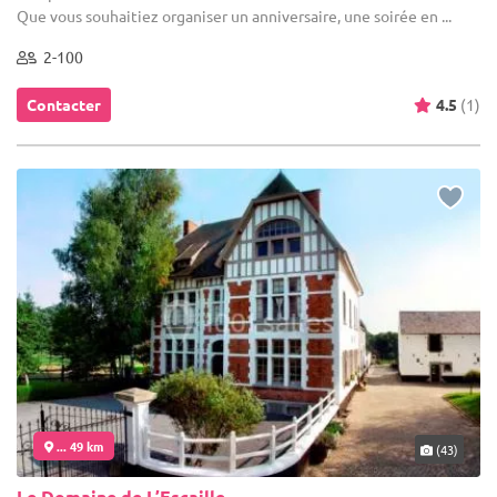
Que vous souhaitiez organiser un anniversaire, une soirée en ...
2-100
Contacter
4.5
(1)
... 49 km
(43)
Le Domaine de L’Escaille