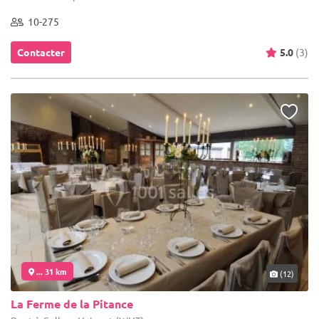
10-275
Contacter
5.0
(3)
... 31 km
(12)
La Ferme de la Pitance