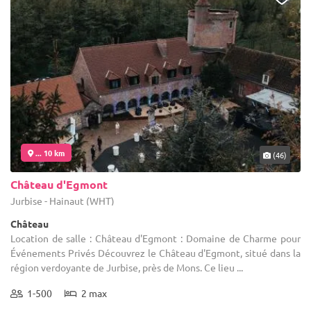
... 10 km
(46)
Château d'Egmont
Jurbise - Hainaut (WHT)
Château
Location de salle : Château d'Egmont : Domaine de Charme pour
Événements Privés Découvrez le Château d'Egmont, situé dans la
région verdoyante de Jurbise, près de Mons. Ce lieu ...
1-500
2 max