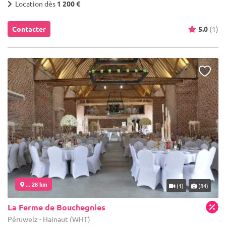
Location dès
1 200 €
Contacter
5.0
(1)
... 28 km
(1)
(84)
La Ferme de Bouchegnies
Péruwelz - Hainaut (WHT)