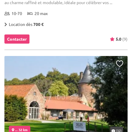
au charme raffiné et modulable, idéale pour célébrer vos ...
10-70
20 max
Location dès
700 €
Contacter
5.0
(9)
... 32 km
(32)