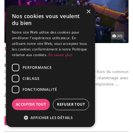
×
Nos cookies vous veulent
du bien
Notre site Web utilise des cookies pour
... 39 km
(43)
améliorer l'expérience utilisateur. En
utilisant notre site Web, vous acceptez tous
Le Moulin Blanc
les cookies conformément à notre Politique
relative aux cookies.
En savoir plus
Braine-l'Alleud - Brabant wallon (WBR)
Demeure de caractère / Moulin
PERFORMANCE
Location de salle : Offrez à vos invités un cadre hors du commun
au Moulin Blanc, un ancien moulin de 1000 m² réaménagé avec
CIBLAGE
soin, alliant charme historique et élégance contemporaine. ...
FONCTIONNALITÉ
1-130
ACCEPTER TOUT
REFUSER TOUT
Location dès
450 €
AFFICHER LES DÉTAILS
Contacter