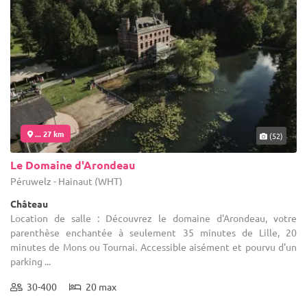
... 27 km
(52)
Le Domaine d'Arondeau
Péruwelz - Hainaut (WHT)
Château
Location de salle : Découvrez le domaine d'Arondeau, votre
parenthèse enchantée à seulement 35 minutes de Lille, 20
minutes de Mons ou Tournai. Accessible aisément et pourvu d'un
parking ...
30-400
20 max