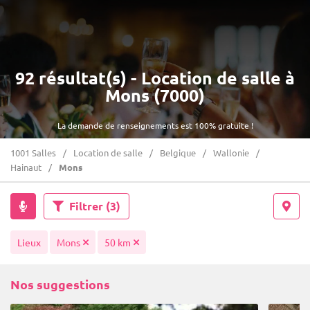
92 résultat(s) - Location de salle à
Mons (7000)
La demande de renseignements est 100% gratuite !
1001 Salles
Location de salle
Belgique
Wallonie
Hainaut
Mons
Filtrer
(3)
Lieux
Mons
50 km
Nos suggestions