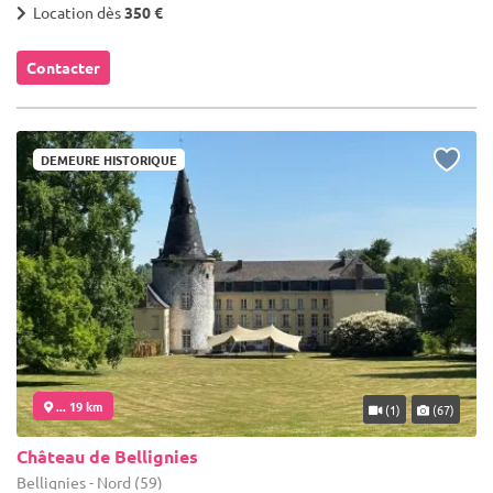
Location dès
350 €
Contacter
DEMEURE HISTORIQUE
... 19 km
(1)
(67)
Château de Bellignies
Bellignies - Nord (59)