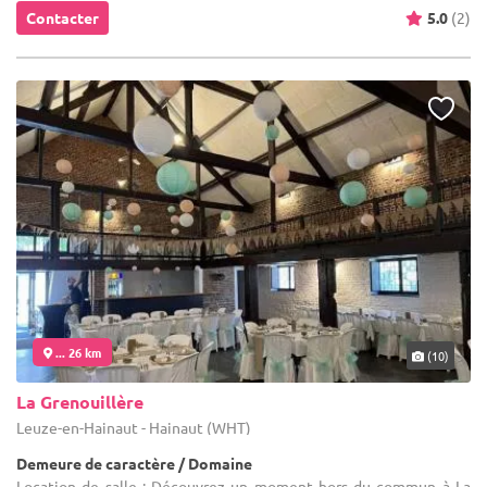
Contacter
5.0
(2)
... 26 km
(10)
La Grenouillère
Leuze-en-Hainaut - Hainaut (WHT)
Demeure de caractère / Domaine
Location de salle : Découvrez un moment hors du commun à La