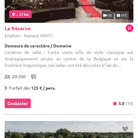
... 27 km
(6)
(47)
La Réserve
Enghien - Hainaut (WHT)
Demeure de caractère / Domaine
Location de salle : Cette vaste villa de style classique est
stratégiquement située au centre de la Belgique et sur la
frontière linguistique. Les salles ont été décorées à l’air du ...
20-200
Forfait dès
125 € / pers.
Contacter
5.0
(10)