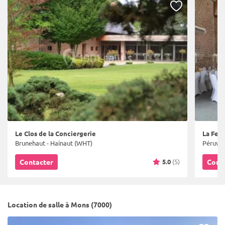
Le Clos de la Conciergerie
La Fer
Brunehaut - Hainaut (WHT)
Péruwel
5.0
(5)
Contacter
Cont
Location de salle à Mons (7000)