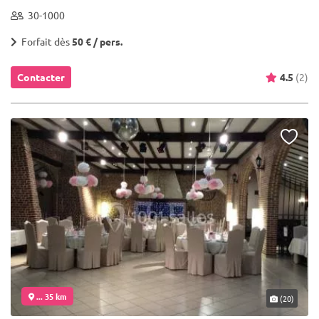
30-1000
Forfait dès
50 € / pers.
Contacter
4.5
(2)
... 35 km
(20)