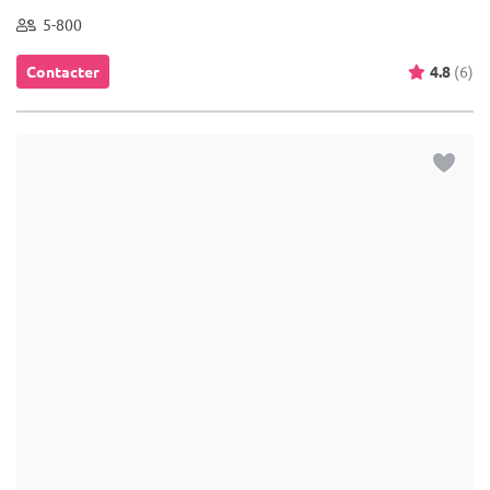
Pont-à-Celles - Hainaut (WHT)
Demeure de caractère / Corps de Ferme
Location de salle : Située dans le Hainaut, la Ferme de la Pitance
vous propose la location de salles de fête aussi bien pour vos
évènements privés que professionnels. Cette jolie ferme ...
1-800
Contacter
5.0
(4)