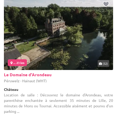
... 23 km
(52)
Le Domaine d'Arondeau
Péruwelz - Hainaut (WHT)
Château
Location de salle : Découvrez le domaine d'Arondeau, votre
parenthèse enchantée à seulement 35 minutes de Lille, 20
minutes de Mons ou Tournai. Accessible aisément et pourvu d'un
parking ...