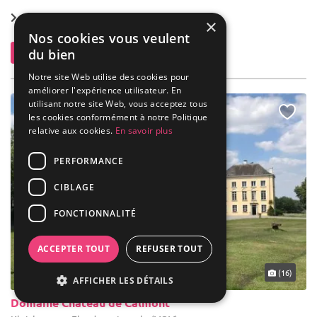
×
Nos cookies vous veulent
du bien
Notre site Web utilise des cookies pour
améliorer l'expérience utilisateur. En
utilisant notre site Web, vous acceptez tous
les cookies conformément à notre Politique
relative aux cookies.
En savoir plus
PERFORMANCE
... 38 km
(24)
CIBLAGE
Le Prestige
FONCTIONNALITÉ
Thuin - Hainaut (WHT)
Demeure de caractère / Maison de Maître
ACCEPTER TOUT
REFUSER TOUT
Location de salle : Le Prestige met son savoir-faire et son
professionalisme au service de votre service, afin chaque
AFFICHER LES DÉTAILS
événement soit une réussite. Vous apprécierez le charme et les ...
20-1000