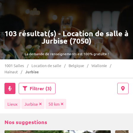
103 résultat(s) - Location de salle à
Jurbise (7050)
La demande de renseignements est 100% gratuite !
1001 Salles
Location de salle
Belgique
Wallonie
Hainaut
Jurbise
Filtrer
(3)
Lieux
Jurbise
50 km
Nos suggestions