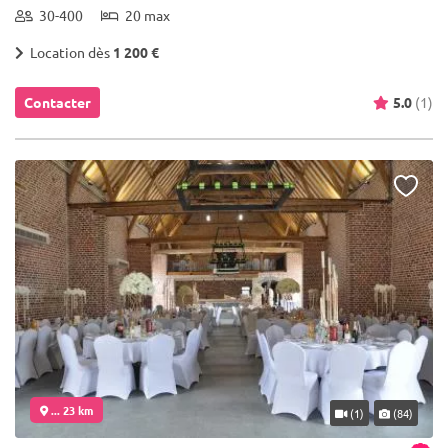
30-400
20 max
Location dès
1 200 €
Contacter
5.0
(1)
... 23 km
(1)
(84)