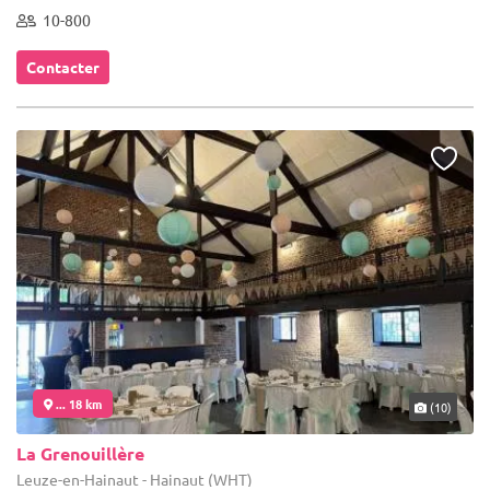
10-800
Contacter
... 18 km
(10)
La Grenouillère
Leuze-en-Hainaut - Hainaut (WHT)