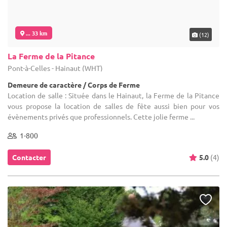
... 35 km
(14)
Le Clos de la Conciergerie
Brunehaut - Hainaut (WHT)
Demeure de caractère / Autres
Location de salle : Ancienne concièrgerie de château à 8 km de
Tournai, le Clos de la Conciergerie est situé dans un cadre
verdoyant au coeur d'un domaine privé plein de charme. Une
grande ...
30-400
Contacter
5.0
(5)