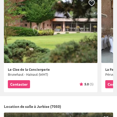
Le Clos de la Conciergerie
La Fer
Brunehaut - Hainaut (WHT)
Péruwel
5.0
(5)
Contacter
Cont
Location de salle à Jurbise (7050)