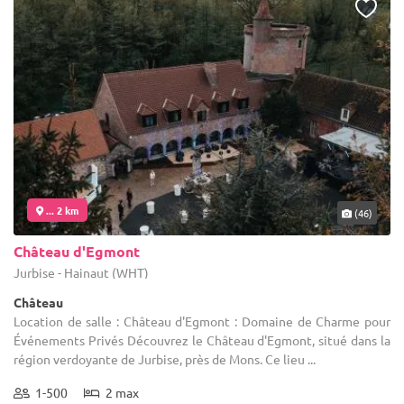
... 2 km
(46)
Château d'Egmont
Jurbise - Hainaut (WHT)
Château
Location de salle : Château d'Egmont : Domaine de Charme pour
Événements Privés Découvrez le Château d'Egmont, situé dans la
région verdoyante de Jurbise, près de Mons. Ce lieu ...
1-500
2 max