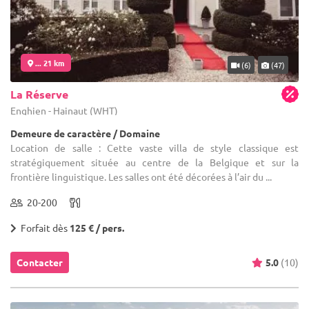
... 21 km
(6)
(47)
La Réserve
Enghien - Hainaut (WHT)
Demeure de caractère / Domaine
Location de salle : Cette vaste villa de style classique est
stratégiquement située au centre de la Belgique et sur la
frontière linguistique. Les salles ont été décorées à l’air du ...
20-200
Forfait dès
125 € / pers.
Contacter
5.0
(10)