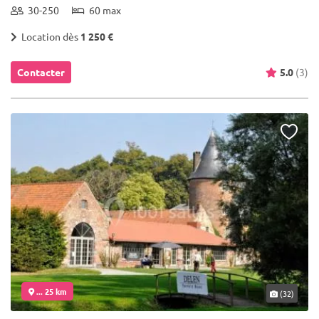
30-250
60 max
Location dès
1 250 €
Contacter
5.0
(3)
... 25 km
(32)