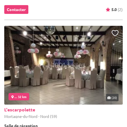
Contacter
5.0
(2)
... 32 km
(20)
L'escarpolette
Mortagne-du-Nord - Nord (59)
Salle de réception