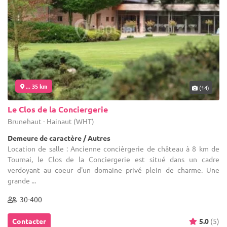
... 36 km
(14)
Naos
Thuin - Hainaut (WHT)
Demeure de caractère / Domaine
Location de salle : Ancienne église désacralisée Saint-Joseph,
venez découvrir notre salle : Le Naos , situé au coeur du domaine
de l'Abbaye d'Aulne. Une salle d'exception avec un décor ...
50-600
Contacter
5.0
(1)