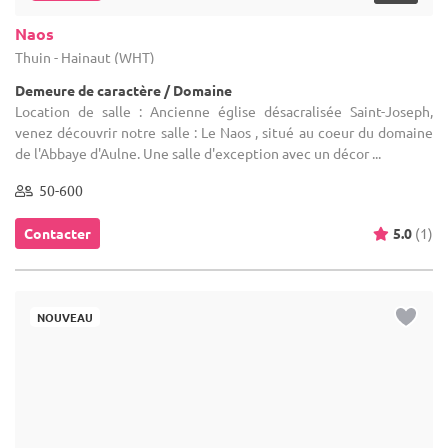
soin, alliant charme historique et élégance contemporaine. ...
1-130
Location dès
450 €
Contacter
NOUVEAU
... 37 km
(16)