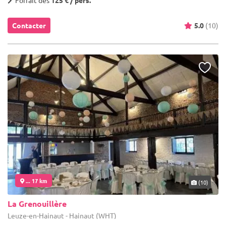
Contacter
5.0
(10)
... 17 km
(10)
La Grenouillère
Leuze-en-Hainaut - Hainaut (WHT)