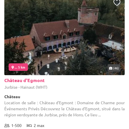
... 5 km
(46)
Château d'Egmont
Jurbise - Hainaut (WHT)
Château
Location de salle : Château d'Egmont : Domaine de Charme pour
Événements Privés Découvrez le Château d'Egmont, situé dans la
région verdoyante de Jurbise, près de Mons. Ce lieu ...
1-500
2 max