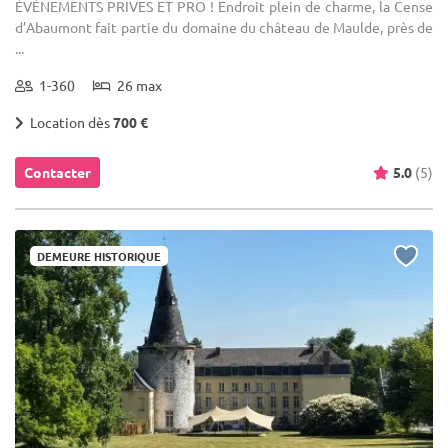
ÉVÉNEMENTS PRIVES ET PRO ! Endroit plein de charme, la Cense
d’Abaumont fait partie du domaine du château de Maulde, près de
...
1-360
26 max
Location dès
700 €
Contacter
5.0
(5)
DEMEURE HISTORIQUE