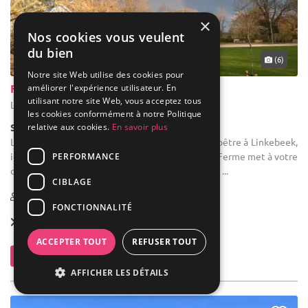
×
Nos cookies vous veulent
du bien
... 37 km
(6)
Notre site Web utilise des cookies pour
Ferme Holleken Hoeve
améliorer l'expérience utilisateur. En
utilisant notre site Web, vous acceptez tous
Linkebeek - Brabant flamand (VBR)
les cookies conformément à notre Politique
relative aux cookies.
En savoir plus
Salle de réception
Location de salle : Découvrez un domaine champêtre à Linkebeek,
idéal pour l'organisation de vos événements. La Ferme met à votre
PERFORMANCE
disposition 4 salles aux caractéristiques uniques, ...
CIBLAGE
1-180
FONCTIONNALITÉ
Location dès
255 €
ACCEPTER TOUT
REFUSER TOUT
Contacter
AFFICHER LES DÉTAILS