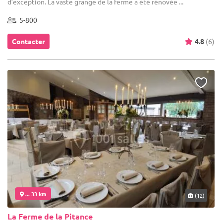
d’exception. La vaste grange de la ferme a été rénovée ...
5-800
Contacter
4.8
(6)
... 33 km
(12)
La Ferme de la Pitance