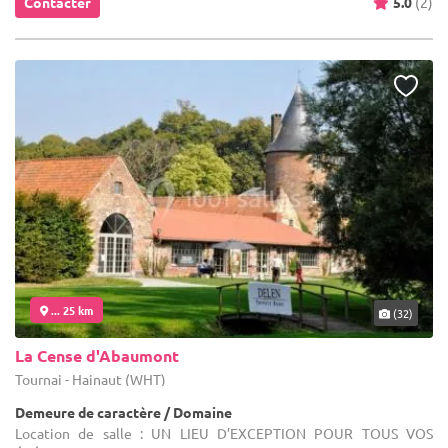
Contacter
5.0
(2)
... 25 km
(32)
La Cense d'Abaumont
Tournai - Hainaut (WHT)
Demeure de caractère / Domaine
Location de salle : UN LIEU D’EXCEPTION POUR TOUS VOS