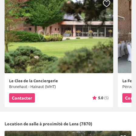
Le Clos de la Conciergerie
La Fer
Brunehaut - Hainaut (WHT)
Péruwel
5.0
(5)
Contacter
Cont
Location de salle à proximité de Lens (7870)