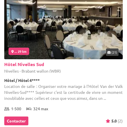
... 29 km
(21)
Hôtel Nivelles Sud
Nivelles - Brabant wallon (WBR)
Hôtel / Hôtel 4****
Location de salle : Organiser votre mariage à l’Hôtel Van der Valk
Nivelles-Sud**** Supérieur c’est la certitude de vivre un moment
inoubliable avec celles et ceux que vous aimez, dans un ...
1-500
324 max
Contacter
5.0
(2)