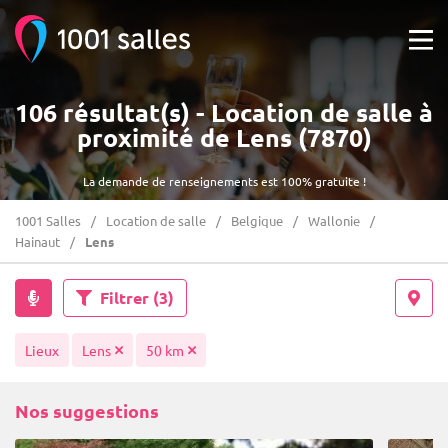
106 résultat(s) - Location de salle à
proximité de Lens (7870)
La demande de renseignements est 100% gratuite !
1001 Salles
Location de salle
Belgique
Wallonie
Hainaut
Lens
Filtrer
(3)
Lieux
Lens
50 km
Nos suggestions