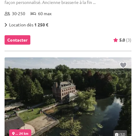
façon personnalisé. Ancienne brasserie à la fin ...
30-250
60 max
Location dès
1 250 €
Contacter
5.0
(3)
... 24 km
(52)