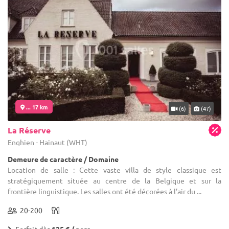
... 17 km
(6)
(47)
La Réserve
Enghien - Hainaut (WHT)
Demeure de caractère / Domaine
Location de salle : Cette vaste villa de style classique est
stratégiquement située au centre de la Belgique et sur la
frontière linguistique. Les salles ont été décorées à l’air du ...
20-200
Forfait dès
125 € / pers.