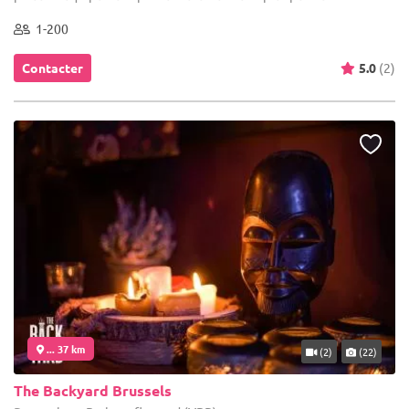
1-200
Contacter
5.0
(2)
... 37 km
(2)
(22)
The Backyard Brussels