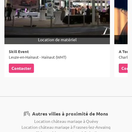
Location de matériel
Skill Event
A Tom 
Leuze-en-Hainaut - Hainaut (WHT)
Charler
Contacter
Cont
Autres villes à proximité de Mons
Location château mariage à Quévy
Location château mariage à Frasnes-lez-Anvaing