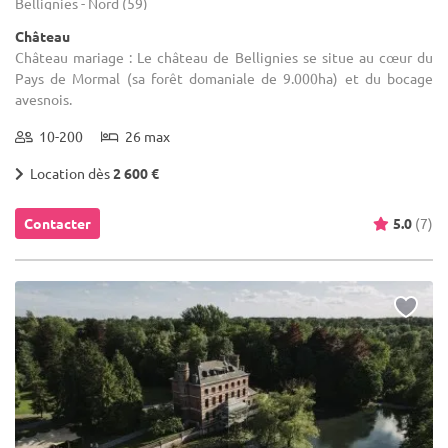
Bellignies - Nord (59)
Château
Château mariage : Le château de Bellignies se situe au cœur du
Pays de Mormal (sa forêt domaniale de 9.000ha) et du bocage
avesnois.
10-200
26 max
Location dès
2 600 €
Contacter
5.0
(7)