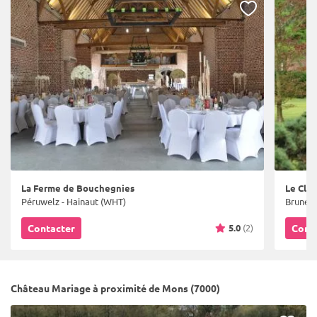
La Ferme de Bouchegnies
Le Clos
Péruwelz - Hainaut (WHT)
Bruneha
5.0
(2)
Contacter
Cont
Château Mariage à proximité de Mons (7000)