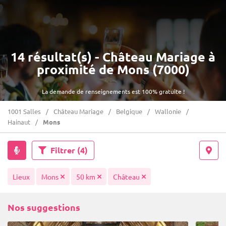
14 résultat(s) - Château Mariage à
proximité de Mons (7000)
La demande de renseignements est 100% gratuite !
1001 Salles
Château Mariage
Belgique
Wallonie
Hainaut
Mons
Filtrer
(4)
Lieux
Mons
50 km
Château
Nos suggestions