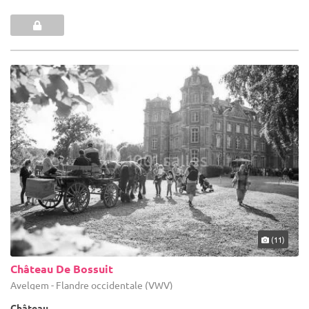
(11)
Château De Bossuit
Avelgem - Flandre occidentale (VWV)
Château