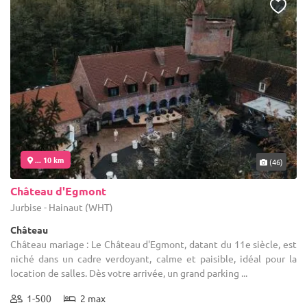
... 10 km
(46)
Château d'Egmont
Jurbise - Hainaut (WHT)
Château
Château mariage : Le Château d'Egmont, datant du 11e siècle, est
niché dans un cadre verdoyant, calme et paisible, idéal pour la
location de salles. Dès votre arrivée, un grand parking ...
1-500
2 max