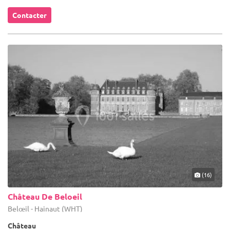
Contacter
(16)
Château De Beloeil
Belœil - Hainaut (WHT)
Château