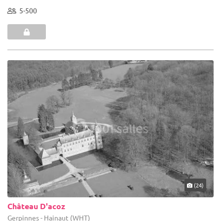
5-500
(24)
Château D'acoz
Gerpinnes - Hainaut (WHT)