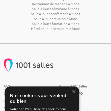
Restaurant de mariage à Mons
Salle à louer séminaire à Mons
Salle à louer conférence à Mons
Salle à louer réunion à Mons
Salle à louer formation à Mons
Hôtel pour un séminaire à Mons
FAQ
Groupe 1001 Salles
×
Qui sommes-nous ?
1001 Salles PRO
Nos cookies vous veulent
du bien
L'équipe
1001 Traiteurs
Nous recrutons
1001 Artistes
Notre site Web utilise des cookies pour