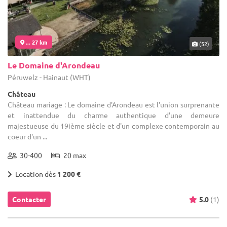
... 27 km
(52)
Le Domaine d'Arondeau
Péruwelz - Hainaut (WHT)
Château
Château mariage : Le domaine d'Arondeau est l'union surprenante
et inattendue du charme authentique d'une demeure
majestueuse du 19ième siècle et d'un complexe contemporain au
coeur d'un ...
30-400
20 max
Location dès
1 200 €
Contacter
5.0
(1)