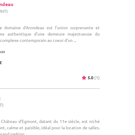
ondeau
WHT)
e domaine d'Arondeau est l'union surprenante et
rme authentique d'une demeure majestueuse du
 complexe contemporain au coeur d'un ...
max
€
5.0
(1)
t
T)
 Château d'Egmont, datant du 11e siècle, est niché
t, calme et paisible, idéal pour la location de salles.
rand parking ...