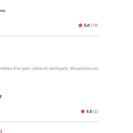
ers.
5.0
(19)
milieu d'un parc calme et verdoyant. Vos proches en
€
5.0
(2)
l