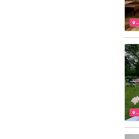
..
..