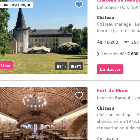
EURE HISTORIQUE
Bellignies - Nord (59)
Château
Château mariage : Le
Mormal (sa forêt doma
10-200
26 
Location dès
2 600 
. 31 km
(1)
(67)
Contacter
Fort de Mons
Mons-en-Baroeul - Nor
Château
Château mariage : A
abandonné en 1972. Et
rénovation pour deveni
50-350