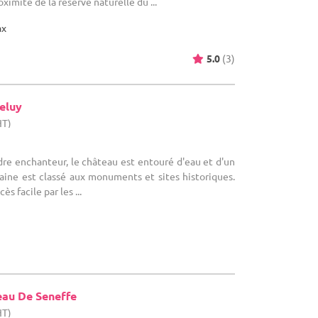
ximité de la réserve naturelle du ...
ax
5.0
(3)
eluy
HT)
re enchanteur, le château est entouré d'eau et d'un
aine est classé aux monuments et sites historiques.
ès facile par les ...
au De Seneffe
HT)