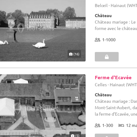
Belœil - Hainaut (WH
Château
Château mariage : Le 
forme avec le château
1-1000
(16)
Ferme d'Ecavée
Celles - Hainaut (WHT
Château
Château mariage : Dan
Mont-Saint-Aubert, da
la ferme d'Ecavée, une
1-300
12 m
(5)