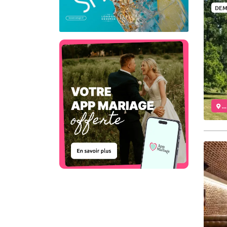
DEM
..