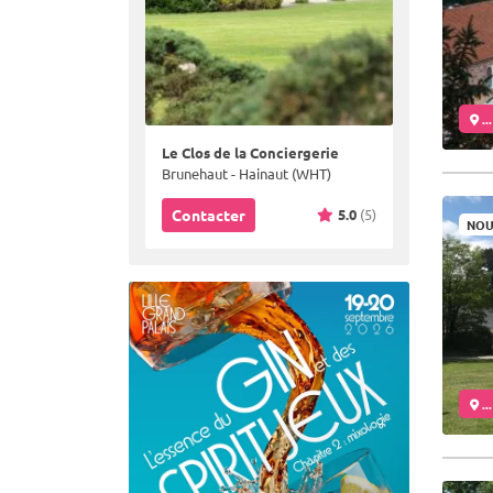
..
Le Clos de la Conciergerie
Brunehaut - Hainaut (WHT)
5.0
(5)
Contacter
NOU
..