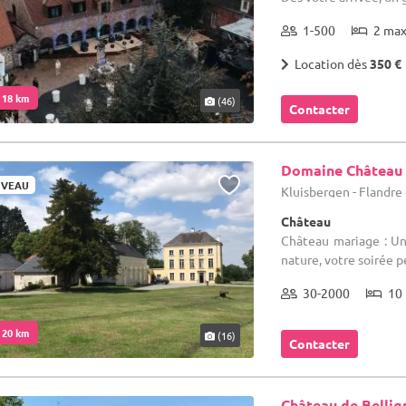
1-500
2 ma
Location dès
350 €
. 18 km
(46)
Contacter
Domaine Château
VEAU
Kluisbergen - Flandre
Château
Château mariage : Uni
nature, votre soirée p
30-2000
10 
. 20 km
(16)
Contacter
Château de Bellig