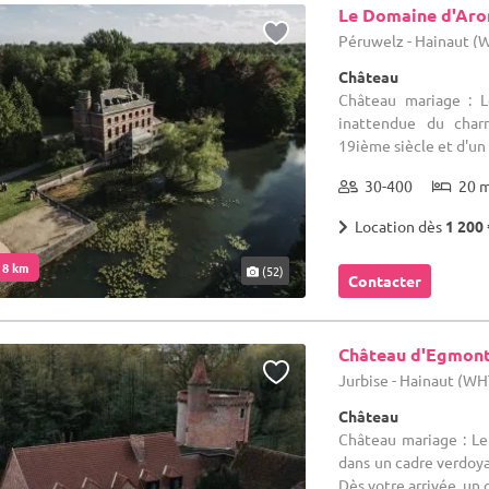
Le Domaine d'Ar
Péruwelz - Hainaut (
Château
Château mariage : L
inattendue du cha
19ième siècle et d'un
30-400
20 
Location dès
1 200 
. 8 km
(52)
Contacter
Château d'Egmon
Jurbise - Hainaut (WH
Château
Château mariage : Le
dans un cadre verdoyan
Dès votre arrivée, un g