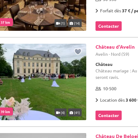
Forfait dès
37 € / p
. 37 km
(1)
(14)
Contacter
Château d'Avelin
Avelin - Nord (59)
Château
Château mariage : Au 
seront ravis.
10-500
Location dès
3 600 
. 39 km
(4)
(41)
Contacter
Château De Beloei