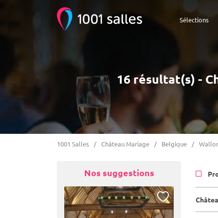
Sélections
16 résultat(s) - 
1001 Salles
Château Mariage
Belgique
Wallon
Nos suggestions
Pr
Châtea