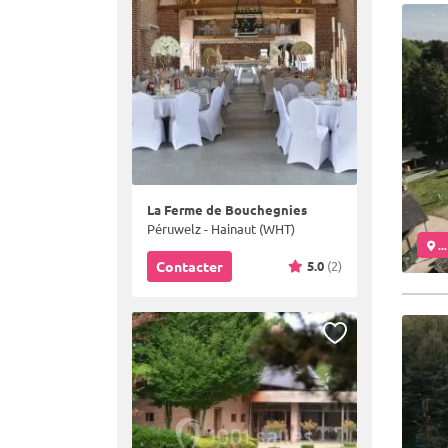
La Ferme de Bouchegnies
Péruwelz - Hainaut (WHT)
..
5.0
(2)
Contacter