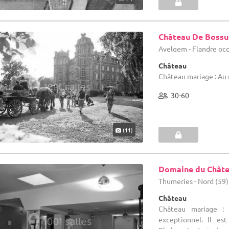
Château De Bossu
Avelgem - Flandre oc
Château
Château mariage : Au 
30-60
(11)
Domaine du Châte
Thumeries - Nord (59)
Château
Château mariage :
exceptionnel. Il es