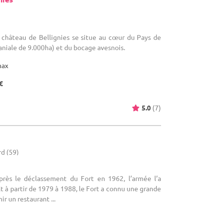
 château de Bellignies se situe au cœur du Pays de
niale de 9.000ha) et du bocage avesnois.
max
€
5.0
(7)
d (59)
près le déclassement du Fort en 1962, l’armée l’a
 à partir de 1979 à 1988, le Fort a connu une grande
r un restaurant ...