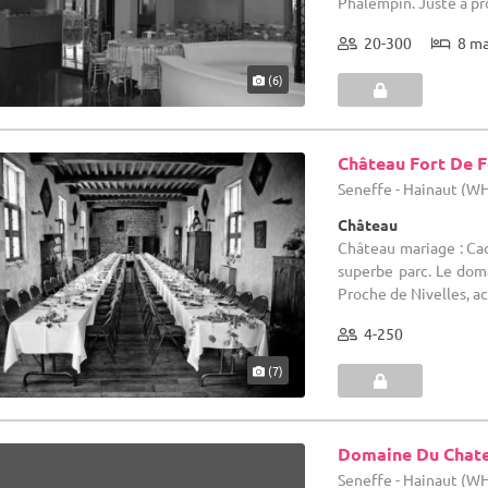
Phalempin. Juste à pro
20-300
8 m
(6)
Château Fort De F
Seneffe - Hainaut (W
Château
Château mariage : Cad
superbe parc. Le dom
Proche de Nivelles, acc
4-250
(7)
Domaine Du Chate
Seneffe - Hainaut (W