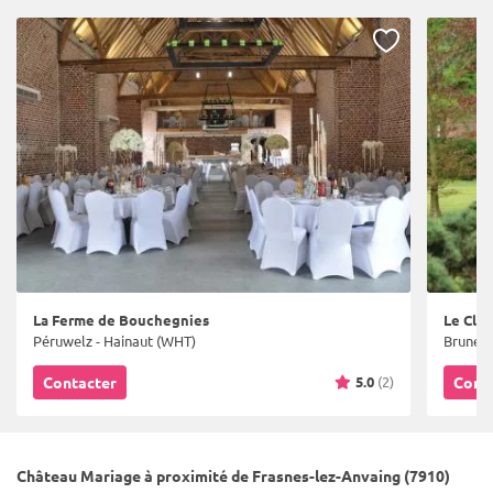
La Ferme de Bouchegnies
Le Clos
Péruwelz - Hainaut (WHT)
Bruneha
5.0
(2)
Contacter
Cont
Château Mariage à proximité de Frasnes-lez-Anvaing (7910)