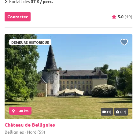
Forfait dès
37 € / pers.
Contacter
5.0
(19)
DEMEURE HISTORIQUE
... 40 km
(1)
(67)
Château de Bellignies
Bellignies - Nord (59)