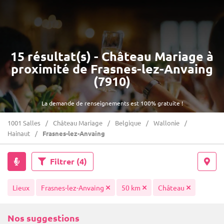
15 résultat(s) - Château Mariage à
proximité de Frasnes-lez-Anvaing
(7910)
La demande de renseignements est 100% gratuite !
1001 Salles
Château Mariage
Belgique
Wallonie
Hainaut
Frasnes-lez-Anvaing
Filtrer
(4)
Lieux
Frasnes-lez-Anvaing
50 km
Château
Nos suggestions