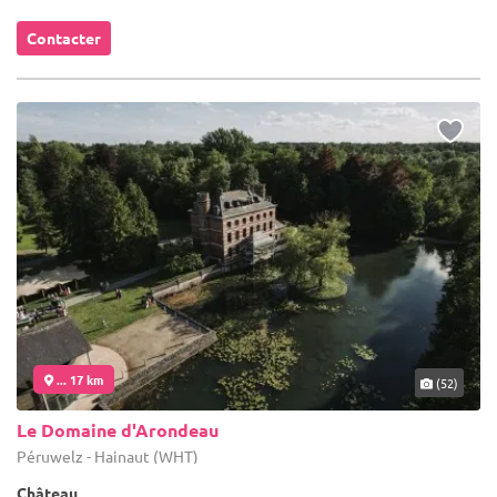
Contacter
... 17 km
(52)
Le Domaine d'Arondeau
Péruwelz - Hainaut (WHT)
Château