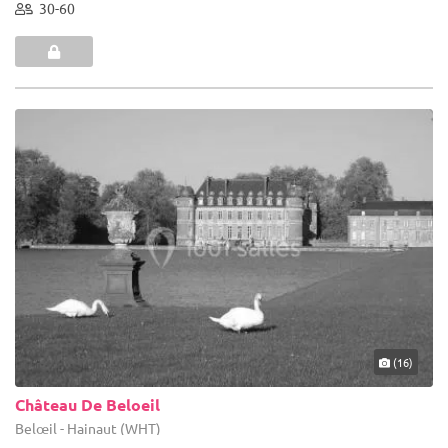
30-60
(16)
Château De Beloeil
Belœil - Hainaut (WHT)