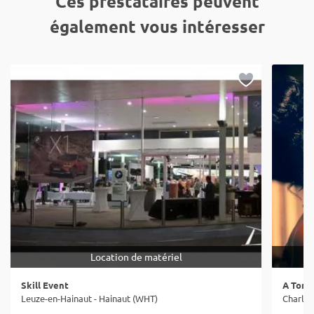
Ces prestataires peuvent
également vous intéresser
Location de matériel
Skill Event
A Tom 
Leuze-en-Hainaut - Hainaut (WHT)
Charler