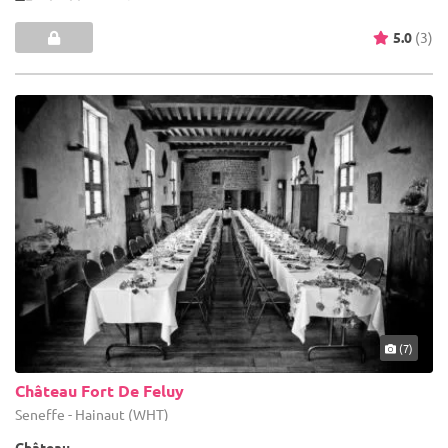
5.0
(3)
(7)
Château Fort De Feluy
Seneffe - Hainaut (WHT)
Château