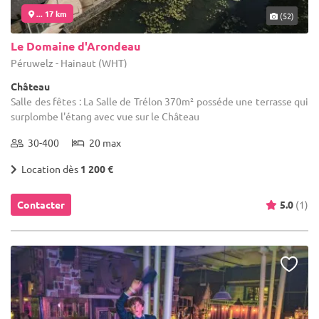
... 17 km
(52)
Le Domaine d'Arondeau
Péruwelz - Hainaut (WHT)
Château
Salle des fêtes : La Salle de Trélon 370m² posséde une terrasse qui
surplombe l'étang avec vue sur le Château
30-400
20 max
Location dès
1 200 €
Contacter
5.0
(1)