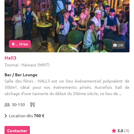
... 19 km
(28)
Hall3
Tournai - Hainaut (WHT)
Bar / Bar Lounge
Salle des fêtes : HALL3 est un lieu événementiel polyvalent de
300m², idéal pour vos événements privés. Autrefois hall de
séchage d'une tannerie du début du 20ème siècle, ce lieu de ...
30-150
Location dès
700 €
Contacter
5.0
(4)