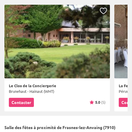
Le Clos de la Conciergerie
La Fer
Brunehaut - Hainaut (WHT)
Péruwel
5.0
(5)
Contacter
Cont
Salle des fêtes à proximité de Frasnes-lez-Anvaing (7910)