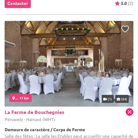
Contacter
5.0
(2)
... 17 km
(1)
(84)
La Ferme de Bouchegnies
Péruwelz - Hainaut (WHT)
Demeure de caractère / Corps de Ferme
Salle des fêtes : La salle les Etables peut accueillir une capacité de