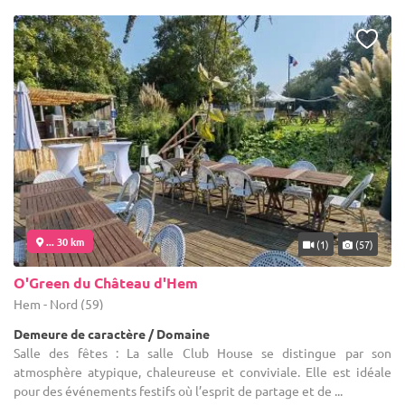
... 30 km
(1)
(57)
O'Green du Château d'Hem
Hem - Nord (59)
Demeure de caractère / Domaine
Salle des fêtes : La salle Club House se distingue par son
atmosphère atypique, chaleureuse et conviviale. Elle est idéale
pour des événements festifs où l’esprit de partage et de ...