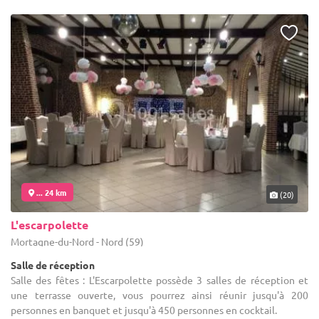
... 24 km
(20)
L'escarpolette
Mortagne-du-Nord - Nord (59)
Salle de réception
Salle des fêtes : L'Escarpolette possède 3 salles de réception et
une terrasse ouverte, vous pourrez ainsi réunir jusqu'à 200
personnes en banquet et jusqu'à 450 personnes en cocktail.