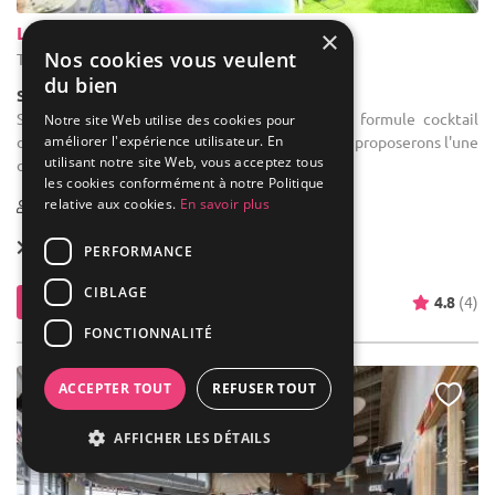
Latin Dance
×
Nos cookies vous veulent
Tourcoing - Nord (59)
du bien
Salle de réception
Salle des fêtes : Nos capacités assises ou en formule cocktail
Notre site Web utilise des cookies pour
améliorer l'expérience utilisateur. En
dinatoire vont de 20 à 300 personnes, nous vous proposerons l'une
utilisant notre site Web, vous acceptez tous
de nos 4 salles en fonction de votre demande.
les cookies conformément à notre Politique
relative aux cookies.
En savoir plus
1-200
Location dès
490 €
PERFORMANCE
CIBLAGE
Contacter
4.8
(4)
FONCTIONNALITÉ
ACCEPTER TOUT
REFUSER TOUT
AFFICHER LES DÉTAILS