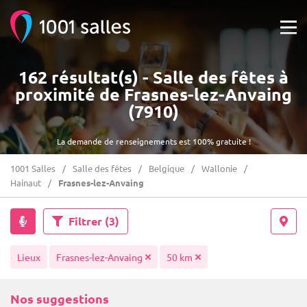
162 résultat(s) - Salle des fêtes à
proximité de Frasnes-lez-Anvaing
(7910)
La demande de renseignements est 100% gratuite !
1001 Salles
Salle des fêtes
Belgique
Wallonie
Hainaut
Frasnes-lez-Anvaing
Filtrer
(3)
Lieux
Frasnes-lez-Anvaing
50 km
Nos suggestions