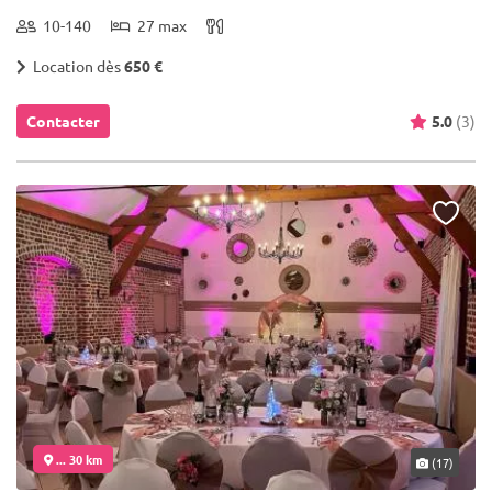
10-140
27 max
Location dès
650 €
Contacter
5.0
(3)
... 30 km
(17)