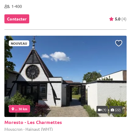
1-400
Contacter
5.0
(4)
NOUVEAU
... 30 km
(1)
(22)
Moresto - Les Charmettes
Mouscron - Hainaut (WHT)