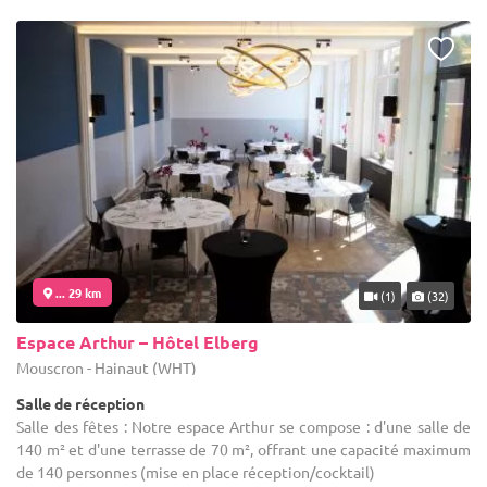
... 29 km
(1)
(32)
Espace Arthur – Hôtel Elberg
Mouscron - Hainaut (WHT)
Salle de réception
Salle des fêtes : Notre espace Arthur se compose : d'une salle de
140 m² et d'une terrasse de 70 m², offrant une capacité maximum
de 140 personnes (mise en place réception/cocktail)