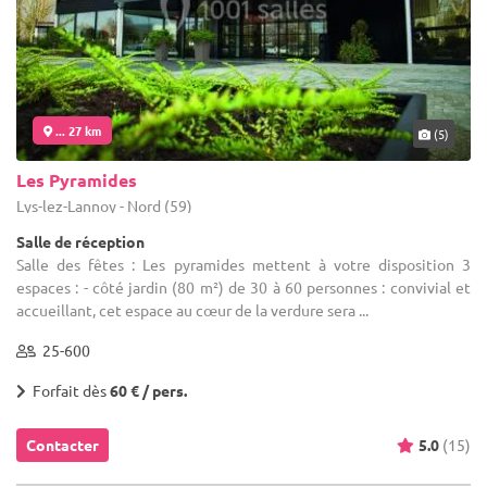
... 27 km
(5)
Les Pyramides
Lys-lez-Lannoy - Nord (59)
Salle de réception
Salle des fêtes : Les pyramides mettent à votre disposition 3
espaces : - côté jardin (80 m²) de 30 à 60 personnes : convivial et
accueillant, cet espace au cœur de la verdure sera ...
25-600
Forfait dès
60 € / pers.
Contacter
5.0
(15)