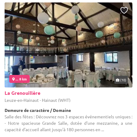
... 8 km
(10)
La Grenouillère
Leuze-en-Hainaut - Hainaut (WHT)
Demeure de caractère / Domaine
Salle des fêtes : Découvrez nos 3 espaces événementiels uniques :
- Notre spacieuse Grande Salle, dotée d'une mezzanine, a une
capacité d'accueil allant jusqu'à 180 personnes en ...