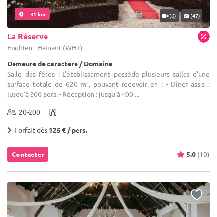
... 31 km
(6)
(47)
La Réserve
Enghien - Hainaut (WHT)
Demeure de caractère / Domaine
Salle des fêtes : L'établissement possède plusieurs salles d'une
surface totale de 620 m², pouvant recevoir en : - Dîner assis :
jusqu'à 200 pers. - Réception : jusqu'à 400 ...
20-200
Forfait dès
125 € / pers.
Contacter
5.0
(10)