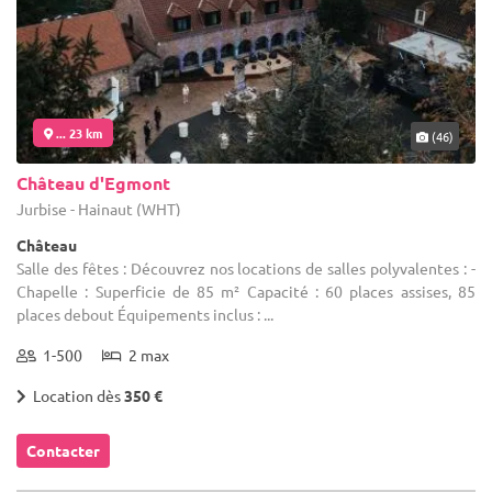
... 23 km
(46)
Château d'Egmont
Jurbise - Hainaut (WHT)
Château
Salle des fêtes : Découvrez nos locations de salles polyvalentes : -
Chapelle : Superficie de 85 m² Capacité : 60 places assises, 85
places debout Équipements inclus : ...
1-500
2 max
Location dès
350 €
Contacter