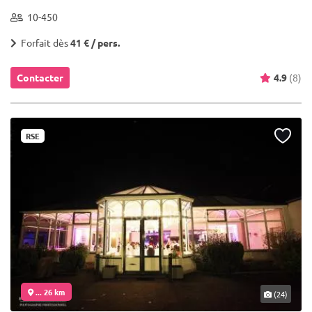
10-450
Forfait dès
41 € / pers.
Contacter
4.9
(8)
RSE
... 26 km
(24)