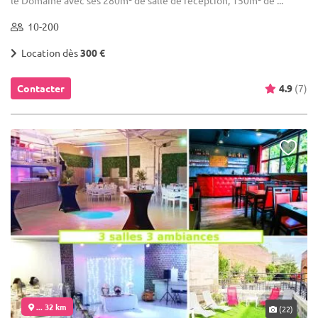
le Domaine avec ses 280m² de salle de réception, 150m² de ...
10-200
Location dès
300 €
Contacter
4.9
(7)
... 32 km
(22)