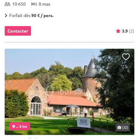
10-650
8 max
Forfait dès
90 € / pers.
Contacter
3.9
(2)
... 8 km
(32)