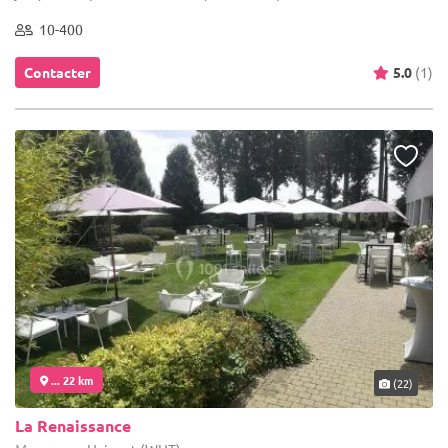
10-400
Contacter
5.0
(1)
... 22 km
(22)
La Renaissance