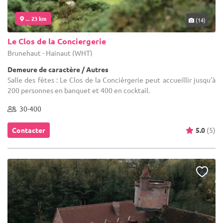
... 23 km
(14)
Le Clos de la Conciergerie
Brunehaut - Hainaut (WHT)
Demeure de caractère / Autres
Salle des fêtes : Le Clos de la Concièrgerie peut accueillir jusqu'à
200 personnes en banquet et 400 en cocktail.
30-400
Contacter
5.0
(5)