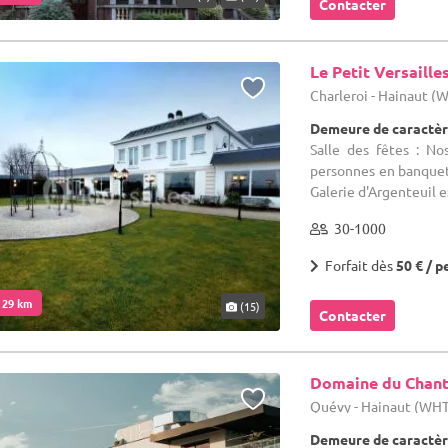
Contacter
Le Petit Versaille
Charleroi - Hainaut (
Demeure de caractèr
Salle des fêtes : No
personnes en banquet 
Galerie d'Argenteuil es
30-1000
Forfait dès
50 € / p
. 29 km
(15)
Contacter
Domaine du Chant
Quévy - Hainaut (WH
Demeure de caractèr