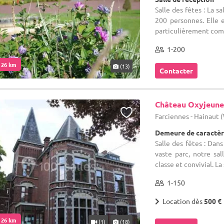
Salle des fêtes : La 
200 personnes. Elle 
particulièrement comp
1-200
. 26 km
(13)
Contacter
Château Oxyjeune
Farciennes - Hainaut
Demeure de caractèr
Salle des fêtes : Dan
vaste parc, notre sa
classe et convivial. La 
1-150
Location dès
500 €
. 26 km
(1)
(18)