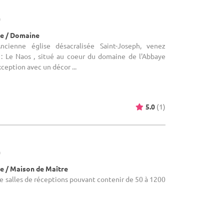
)
e / Domaine
ncienne église désacralisée Saint-Joseph, venez
e : Le Naos , situé au coeur du domaine de l'Abbaye
xception avec un décor ...
5.0
(1)
)
e / Maison de Maître
re salles de réceptions pouvant contenir de 50 à 1200