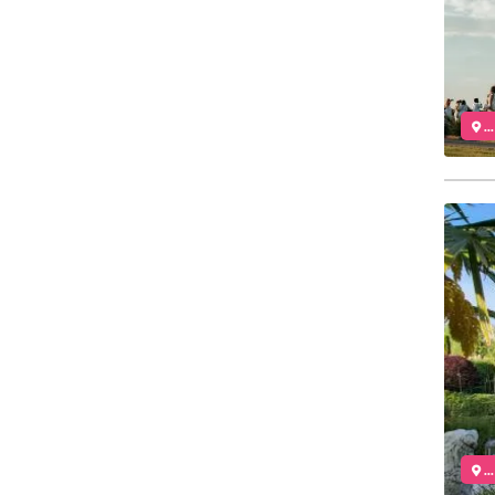
..
..