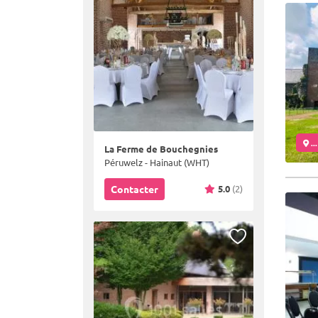
..
La Ferme de Bouchegnies
Péruwelz - Hainaut (WHT)
5.0
(2)
Contacter