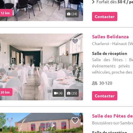
Forfait dès
50 € / p
. 12 km
(24)
Contacter
Salles Belidanza
Charleroi - Hainaut (
Salle de réception
Salle des fêtes : 
événements privés 
véhicules, proche des g
30-120
. 20 km
(4)
(25)
Contacter
Salle des Fêtes d
Boussières-sur-Sambre
Salle de réception