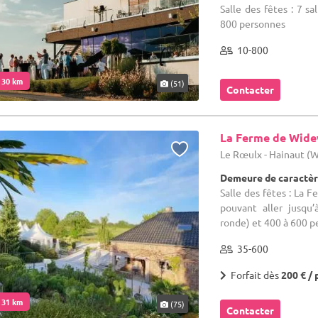
Salle des fêtes : 7 sa
800 personnes
10-800
. 30 km
(51)
Contacter
La Ferme de Wid
Le Rœulx - Hainaut (
Demeure de caractèr
Salle des fêtes : La 
pouvant aller jusqu
ronde) et 400 à 600 p
35-600
Forfait dès
200 € / 
. 31 km
(75)
Contacter