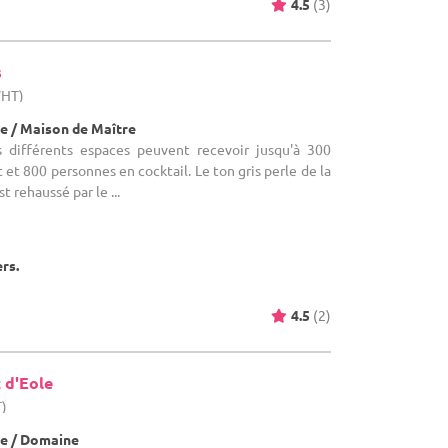
4.5
(3)
s
WHT)
e / Maison de Maître
s différents espaces peuvent recevoir jusqu'à 300
et 800 personnes en cocktail. Le ton gris perle de la
t rehaussé par le ...
ers.
4.5
(2)
 d'Eole
T)
e / Domaine