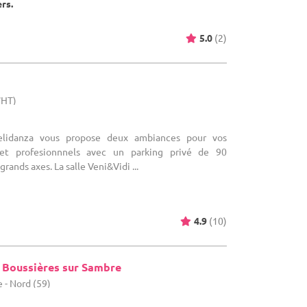
ers.
5.0
(2)
WHT)
Belidanza vous propose deux ambiances pour vos
et profesionnnels avec un parking privé de 90
rands axes. La salle Veni&Vidi ...
4.9
(10)
e Boussières sur Sambre
 - Nord (59)