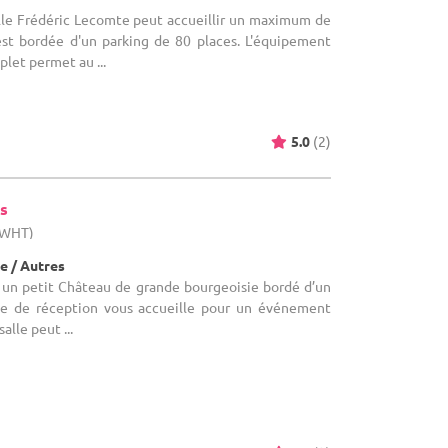
salle Frédéric Lecomte peut accueillir un maximum de
est bordée d'un parking de 80 places. L'équipement
let permet au ...
5.0
(2)
s
 (WHT)
e / Autres
s un petit Château de grande bourgeoisie bordé d’un
lle de réception vous accueille pour un événement
salle peut ...