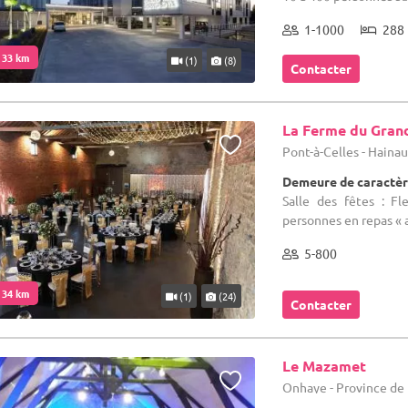
1-1000
288 
. 33 km
(1)
(8)
Contacter
La Ferme du Gran
Pont-à-Celles - Haina
Demeure de caractèr
Salle des fêtes : F
personnes en repas « a
5-800
. 34 km
(1)
(24)
Contacter
Le Mazamet
Onhaye - Province d