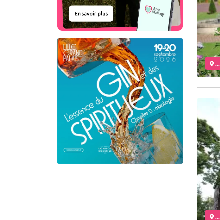
..
..