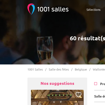
Sélections
60 résultat(
1001 Salles
Salle des fêtes
Belgique
Wallonie
Nos suggestions
Pr
Salle 