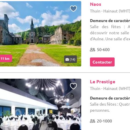
Naos
Thuin - Hainaut (WHT
Demeure de caractèr
Salle des fêtes : A
découvrir notre sall
d'Aulne. Une salle d'e
50-600
. 11 km
(14)
Contacter
Le Prestige
Thuin - Hainaut (WHT
Demeure de caractèr
Salle des fêtes : Quat
personnes.
20-1000