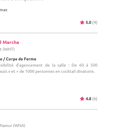
max
5.0
(4)
d Marcha
ut (WHT)
e / Corps de Ferme
lexibilité d’agencement de la salle : De 60 à 500
ssis » et + de 1000 personnes en cocktail dinatoire.
4.8
(6)
e Namur (WNA)