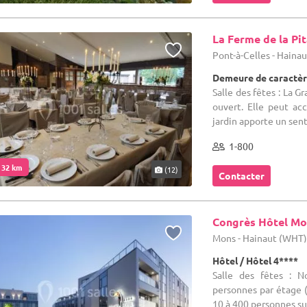
La Ferme de la Pi
Pont-à-Celles - Haina
Demeure de caractèr
Salle des fêtes : La G
ouvert. Elle peut acc
jardin apporte un sent
1-800
. 32 km
(12)
Contacter
Congrès Hôtel Mo
Mons - Hainaut (WHT
Hôtel / Hôtel 4****
Salle des fêtes : 
personnes par étage (
10 à 400 personnes sui