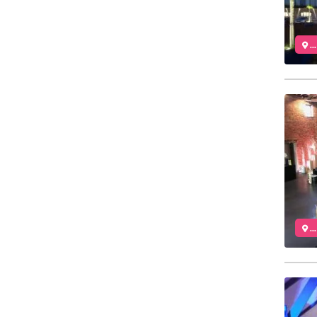
..
..