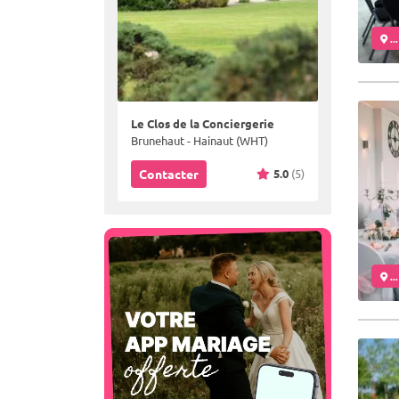
..
Le Clos de la Conciergerie
Brunehaut - Hainaut (WHT)
5.0
(5)
Contacter
..