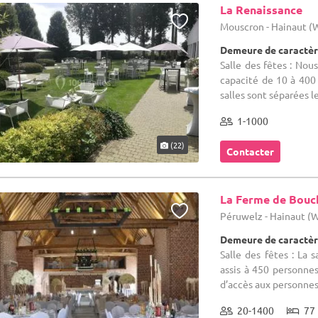
La Renaissance
Mouscron - Hainaut 
Demeure de caractèr
Salle des fêtes : Nou
capacité de 10 à 400 
salles sont séparées le
1-1000
(22)
Contacter
La Ferme de Bouc
Péruwelz - Hainaut (
Demeure de caractèr
Salle des fêtes : La 
assis à 450 personnes
d’accès aux personnes 
20-1400
77 