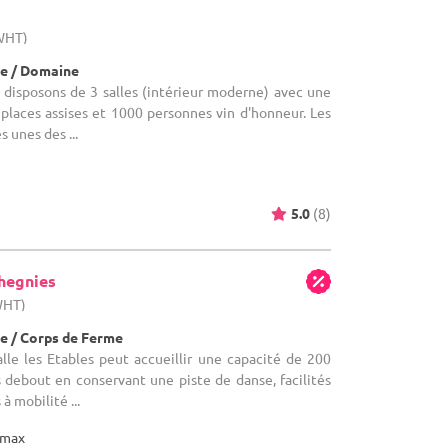
(WHT)
e / Domaine
s disposons de 3 salles (intérieur moderne) avec une
places assises et 1000 personnes vin d'honneur. Les
s unes des ...
5.0
(8)
hegnies
WHT)
e / Corps de Ferme
salle les Etables peut accueillir une capacité de 200
 debout en conservant une piste de danse, facilités
à mobilité ...
max