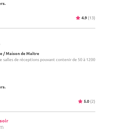
ers.
4.9
(13)
)
e / Maison de Maître
re salles de réceptions pouvant contenir de 50 à 1200
ers.
5.0
(2)
soir
HT)