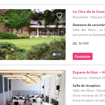
Le Clos de la Conc
Brunehaut - Hainaut 
Demeure de caractèr
Salle des fêtes : Le 
personnes en banquet 
30-400
(14)
Contacter
Espace Arthur – H
Mouscron - Hainaut 
Salle de réception
Salle des fêtes : Notr
d'une terrasse de 70
(mise en place récept