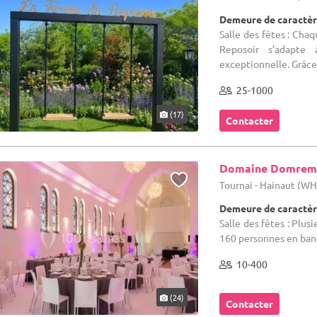
Demeure de caractèr
Salle des fêtes : Cha
Reposoir s’adapte 
exceptionnelle. Grâce 
25-1000
(17)
Contacter
Domaine Domrem
Tournai - Hainaut (W
Demeure de caractèr
Salle des fêtes : Plus
160 personnes en banq
10-400
(24)
Contacter