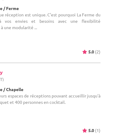
e / Ferme
que réception est unique. C’est pourquoi La Ferme du
à vos envies et besoins avec une flexibilité
à une modularité ...
5.0
(2)
y
HT)
e / Chapelle
ieurs espaces de réceptions pouvant accueillir jusqu'à
uet et 400 personnes en cocktail.
5.0
(1)