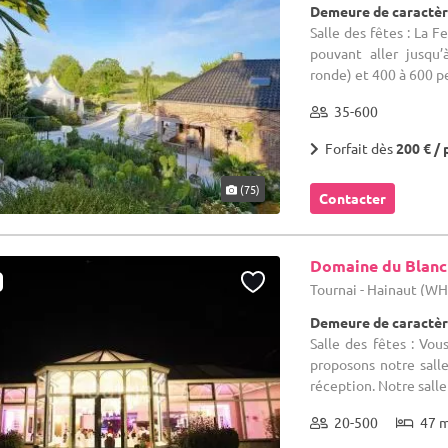
Demeure de caractèr
Salle des fêtes : La 
pouvant aller jusqu
ronde) et 400 à 600 p
35-600
Forfait dès
200 € / 
(75)
Contacter
Domaine du Blanc
Tournai - Hainaut (W
Demeure de caractèr
Salle des fêtes : Vo
proposons notre salle
réception. Notre salle 
20-500
47 