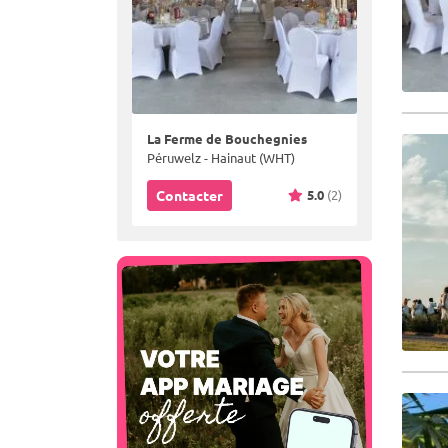
La Ferme de Bouchegnies
Péruwelz - Hainaut (WHT)
5.0
(2)
Contacter