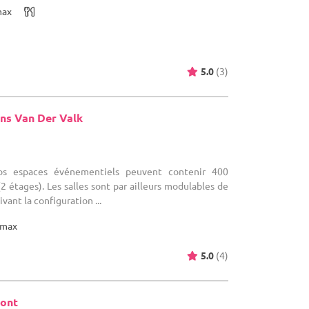
max
5.0
(3)
ns Van Der Valk
)
Nos espaces événementiels peuvent contenir 400
2 étages). Les salles sont par ailleurs modulables de
vant la configuration ...
max
5.0
(4)
mont