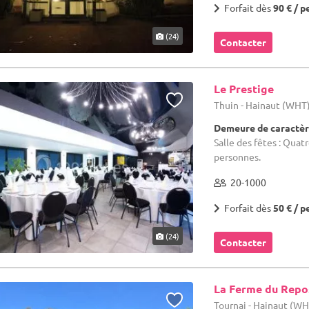
Forfait dès
90 € / p
(24)
Contacter
Le Prestige
Thuin - Hainaut (WHT
Demeure de caractèr
Salle des fêtes : Quat
personnes.
20-1000
Forfait dès
50 € / p
(24)
Contacter
La Ferme du Repo
Tournai - Hainaut (W