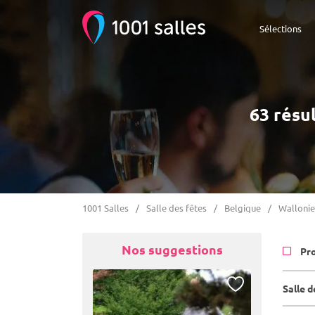
Sélections
63 résu
1001 Salles
Salle des fêtes
Belgique
Wallonie
Nos suggestions
Pr
Salle 