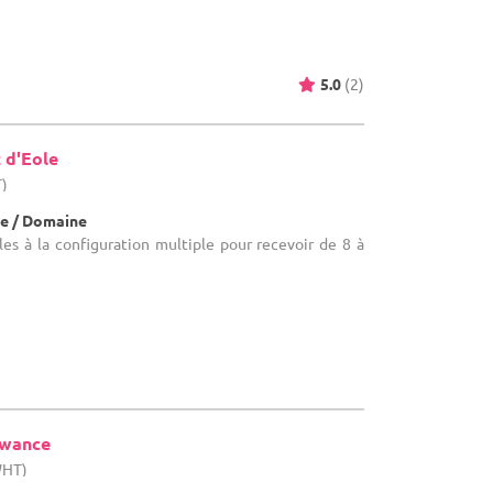
5.0
(2)
 d'Eole
T)
e / Domaine
lles à la configuration multiple pour recevoir de 8 à
ewance
WHT)