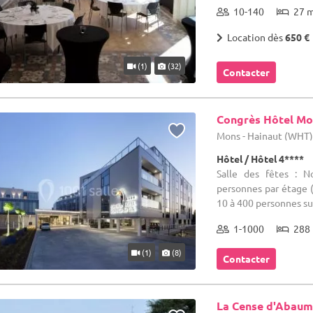
10-140
27 
Location dès
650 €
(1)
(32)
Contacter
Congrès Hôtel Mo
Mons - Hainaut (WHT
Hôtel / Hôtel 4****
Salle des fêtes : 
personnes par étage (
10 à 400 personnes sui
1-1000
288 
(1)
(8)
Contacter
La Cense d'Abau