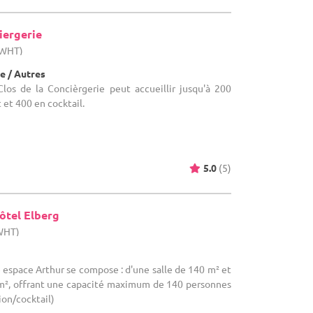
iergerie
(WHT)
e / Autres
Clos de la Concièrgerie peut accueillir jusqu'à 200
et 400 en cocktail.
5.0
(5)
ôtel Elberg
(WHT)
e espace Arthur se compose : d'une salle de 140 m² et
 m², offrant une capacité maximum de 140 personnes
ion/cocktail)