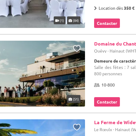
Location dès
350 €
(1)
(84)
Contacter
Domaine du Chant
Quévy - Hainaut (WH
Demeure de caractèr
Salle des fêtes : 7 sa
800 personnes
10-800
(51)
Contacter
La Ferme de Wid
Le Rœulx - Hainaut (