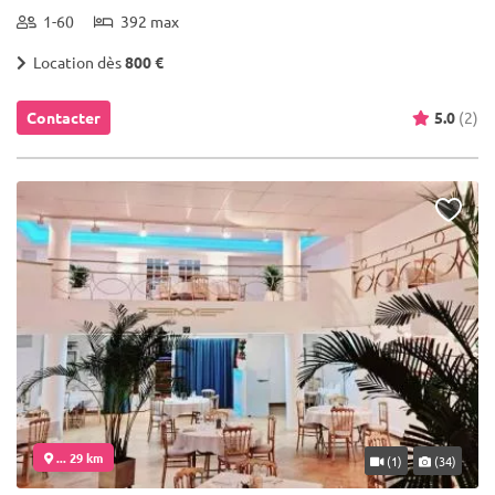
1-60
392 max
Location dès
800 €
Contacter
5.0
(2)
... 29 km
(1)
(34)