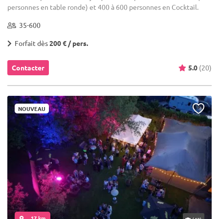
personnes en table ronde) et 400 à 600 personnes en Cocktail.
35-600
Forfait dès
200 € / pers.
Contacter
5.0
(20)
NOUVEAU
... 17 km