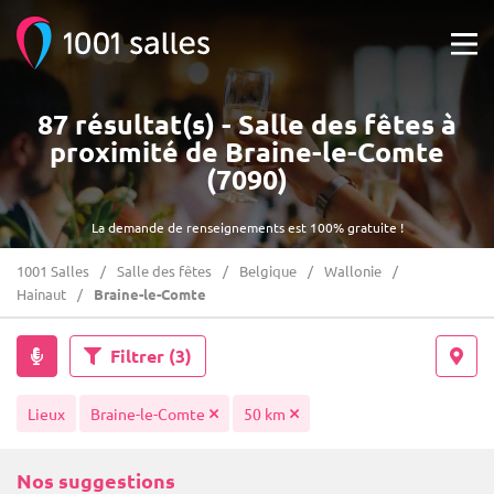
87 résultat(s) - Salle des fêtes à
proximité de Braine-le-Comte
(7090)
La demande de renseignements est 100% gratuite !
1001 Salles
Salle des fêtes
Belgique
Wallonie
Hainaut
Braine-le-Comte
Filtrer
(3)
Lieux
Braine-le-Comte
50 km
Nos suggestions