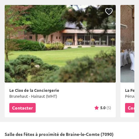
Le Clos de la Conciergerie
La Fer
Brunehaut - Hainaut (WHT)
Péruwel
5.0
(5)
Contacter
Cont
Salle des fêtes à proximité de Braine-le-Comte (7090)