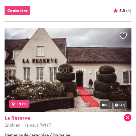
Contacter
5.0
(3)
... 9 km
(6)
(47)
La Réserve
Enghien - Hainaut (WHT)
Demeure de caractère / Domaine