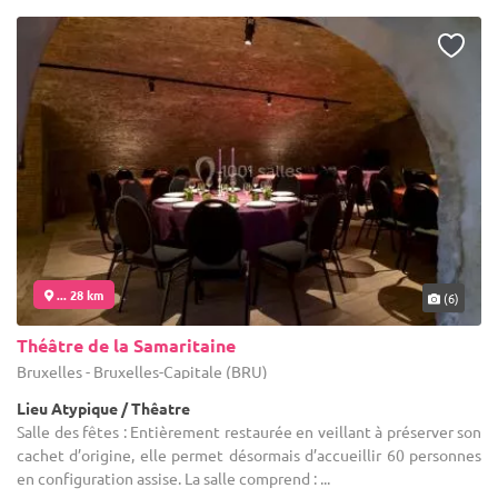
... 28 km
(6)
Théâtre de la Samaritaine
Bruxelles - Bruxelles-Capitale (BRU)
Lieu Atypique / Thêatre
Salle des fêtes : Entièrement restaurée en veillant à préserver son
cachet d’origine, elle permet désormais d’accueillir 60 personnes
en configuration assise. La salle comprend : ...