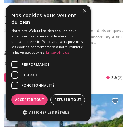
La Grenouillère
×
Nos cookies vous veulent
Leuze-en-Hainaut - Hainaut (WHT)
du bien
Demeure de caractère / Domaine
Salle des fêtes : Découvrez nos 3 espaces événementiels uniques :
Notre site Web utilise des cookies pour
améliorer l'expérience utilisateur. En
- Notre spacieuse Grande Salle, dotée d'une mezzanine, a une
utilisant notre site Web, vous acceptez tous
capacité d'accueil allant jusqu'à 180 personnes en ...
les cookies conformément à notre Politique
relative aux cookies.
En savoir plus
10-650
8 max
Forfait dès
90 € / pers.
PERFORMANCE
CIBLAGE
Contacter
3.9
(2)
FONCTIONNALITÉ
ACCEPTER TOUT
REFUSER TOUT
AFFICHER LES DÉTAILS