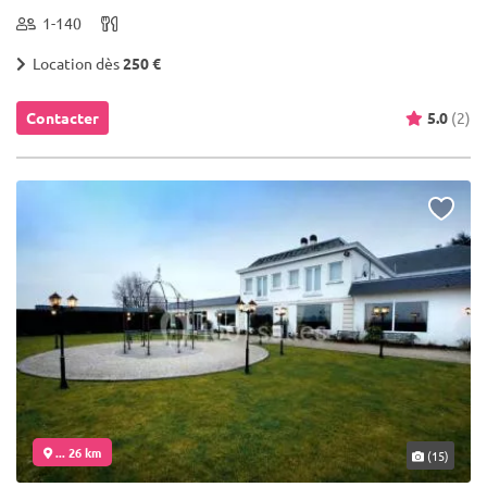
1-140
Location dès
250 €
Contacter
5.0
(2)
... 26 km
(15)