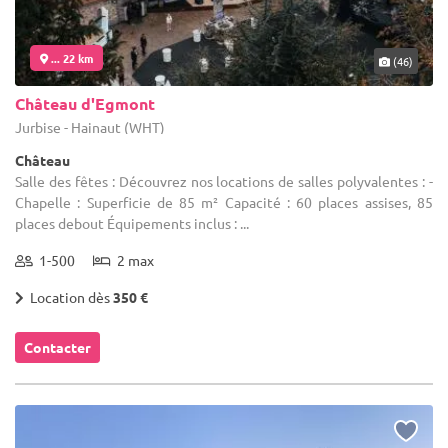
... 22 km
(46)
Château d'Egmont
Jurbise - Hainaut (WHT)
Château
Salle des fêtes : Découvrez nos locations de salles polyvalentes : -
Chapelle : Superficie de 85 m² Capacité : 60 places assises, 85
places debout Équipements inclus : ...
1-500
2 max
Location dès
350 €
Contacter