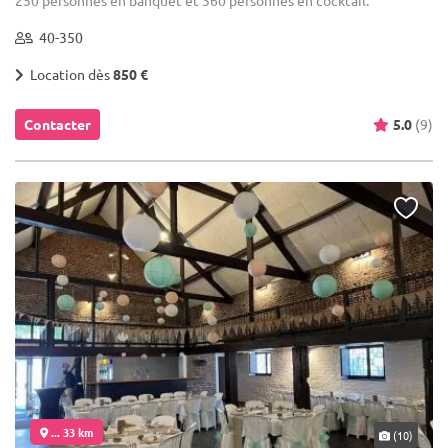
250 personnes en banquet et 360 personnes en cocktail.
40-350
Location dès
850 €
Contacter
5.0
(9)
... 33 km
(10)