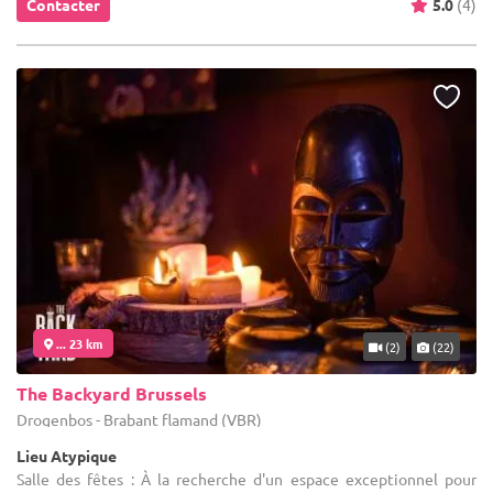
Contacter
5.0
(4)
... 23 km
(2)
(22)
The Backyard Brussels
Drogenbos - Brabant flamand (VBR)
Lieu Atypique
Salle des fêtes : À la recherche d'un espace exceptionnel pour