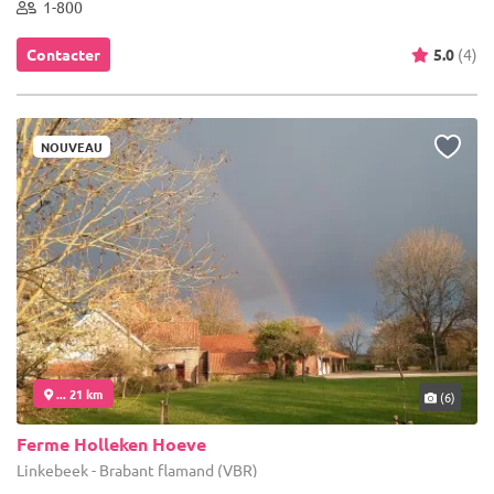
1-800
Contacter
5.0
(4)
NOUVEAU
... 21 km
(6)
Ferme Holleken Hoeve
Linkebeek - Brabant flamand (VBR)