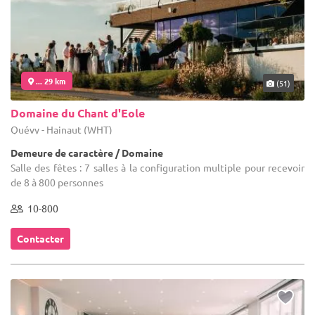
... 29 km
(51)
Domaine du Chant d'Eole
Quévy - Hainaut (WHT)
Demeure de caractère / Domaine
Salle des fêtes : 7 salles à la configuration multiple pour recevoir
de 8 à 800 personnes
10-800
Contacter