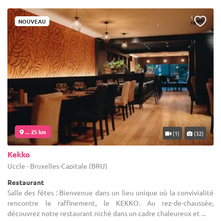
NOUVEAU
... 25 km
(1)
(32)
Kekko
Uccle - Bruxelles-Capitale (BRU)
Restaurant
Salle des fêtes : Bienvenue dans un lieu unique où la convivialité
rencontre le raffinement, le KEKKO. Au rez-de-chaussée,
découvrez notre restaurant niché dans un cadre chaleureux et ...