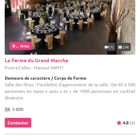
... 18 km
(1)
(24)
La Ferme du Grand Marcha
Pont-à-Celles - Hainaut (WHT)
Demeure de caractère / Corps de Ferme
Salle des fêtes : Flexibilité d’agencement de la salle : De 60 à 500
personnes en repas « assis » et + de 1000 personnes en cocktail
dinatoire.
5-800
Contacter
4.8
(6)