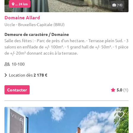
... 24 km
(18)
Domaine Allard
Uccle - Bruxelles-Capitale (BRU)
Demeure de caractère / Domaine
Salle des fêtes : - Parc de près d'un hectare. - Terrasse plein Sud. - 3
salons en enfilade de +/- 100m². - 1 grand hall de +/- 50m². - 1 pièce
de +/- 20m² donnant accès à la terrasse.
10-100
Location dès
2 178 €
Contacter
5.0
(1)