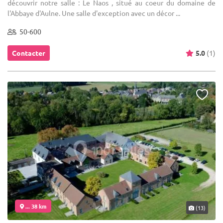
découvrir notre salle : Le Naos , situé au coeur du domaine de
l'Abbaye d'Aulne. Une salle d'exception avec un décor ...
50-600
Contacter
5.0
(1)
... 38 km
(13)