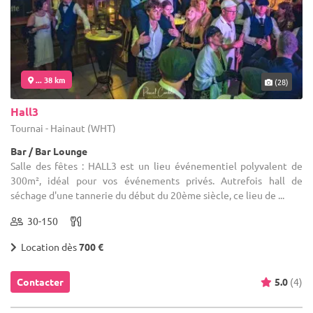
... 38 km
(28)
Hall3
Tournai - Hainaut (WHT)
Bar / Bar Lounge
Salle des fêtes : HALL3 est un lieu événementiel polyvalent de
300m², idéal pour vos événements privés. Autrefois hall de
séchage d'une tannerie du début du 20ème siècle, ce lieu de ...
30-150
Location dès
700 €
Contacter
5.0
(4)