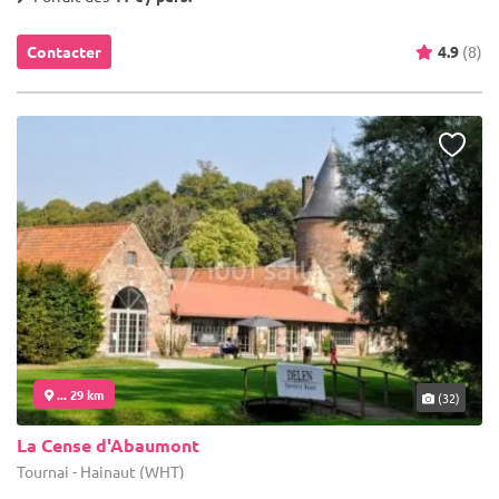
Contacter
4.9
(8)
... 29 km
(32)
La Cense d'Abaumont
Tournai - Hainaut (WHT)