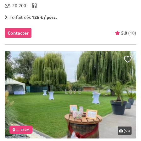
20-200
Forfait dès
125 € / pers.
Contacter
5.0
(10)
... 39 km
(53)