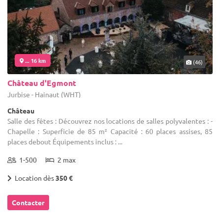
... 16 km
(46)
Château d'Egmont
Jurbise - Hainaut (WHT)
Château
Salle des fêtes : Découvrez nos locations de salles polyvalentes : -
Chapelle : Superficie de 85 m² Capacité : 60 places assises, 85
places debout Équipements inclus : ...
1-500
2 max
Location dès
350 €
Contacter