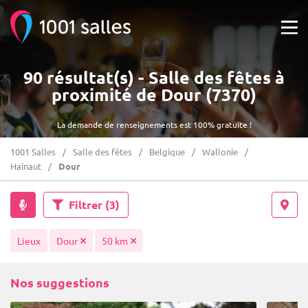
90 résultat(s) - Salle des fêtes à
proximité de Dour (7370)
La demande de renseignements est 100% gratuite !
1001 Salles
Salle des fêtes
Belgique
Wallonie
Hainaut
Dour
Filtrer
(3)
Lieux
Dour
50 km
Nos suggestions