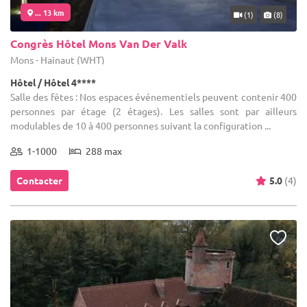
... 13 km
(1)
(8)
Congrès Hôtel Mons Van Der Valk
Mons - Hainaut (WHT)
Hôtel / Hôtel 4****
Salle des fêtes : Nos espaces événementiels peuvent contenir 400
personnes par étage (2 étages). Les salles sont par ailleurs
modulables de 10 à 400 personnes suivant la configuration ...
1-1000
288 max
Contacter
5.0
(4)