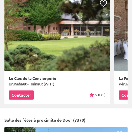
Le Clos de la Conciergerie
La Fer
Brunehaut - Hainaut (WHT)
Péruwel
5.0
(5)
Contacter
Cont
Salle des fêtes à proximité de Dour (7370)