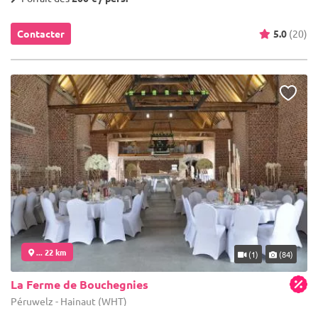
Contacter
5.0
(20)
... 22 km
(1)
(84)
La Ferme de Bouchegnies
Péruwelz - Hainaut (WHT)