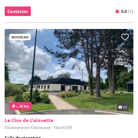
Contacter
5.0
(1)
NOUVEAU
... 42 km
(5)
Le Clos de L'alouette
Montigny-en-Ostrevent - Nord (59)
Salle de réception