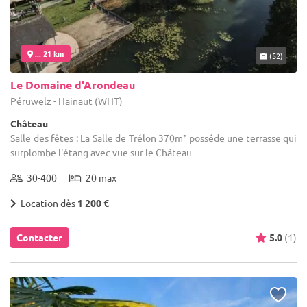
... 21 km
(52)
Le Domaine d'Arondeau
Péruwelz - Hainaut (WHT)
Château
Salle des fêtes : La Salle de Trélon 370m² posséde une terrasse qui
surplombe l'étang avec vue sur le Château
30-400
20 max
Location dès
1 200 €
Contacter
5.0
(1)