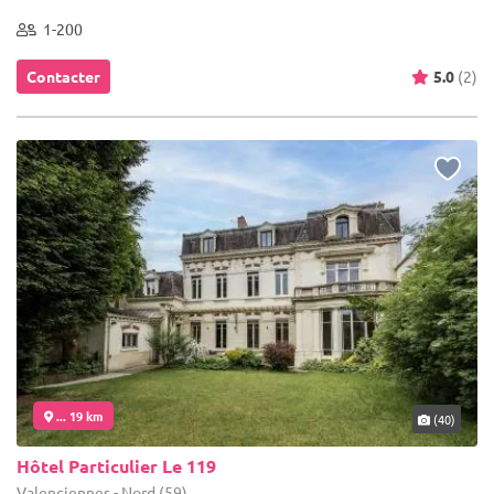
1-200
Contacter
5.0
(2)
... 19 km
(40)
Hôtel Particulier Le 119
Valenciennes - Nord (59)