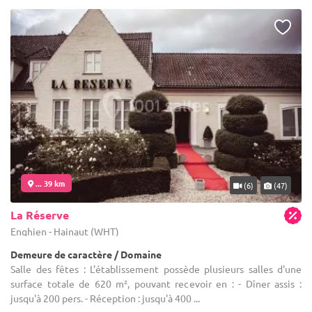
... 39 km
(6)
(47)
La Réserve
Enghien - Hainaut (WHT)
Demeure de caractère / Domaine
Salle des fêtes : L'établissement possède plusieurs salles d'une
surface totale de 620 m², pouvant recevoir en : - Dîner assis :
jusqu'à 200 pers. - Réception : jusqu'à 400 ...