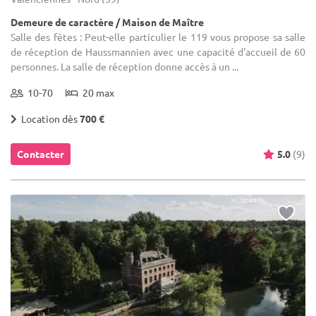
Demeure de caractère / Maison de Maître
Salle des fêtes : Peut-elle particulier le 119 vous propose sa salle
de réception de Haussmannien avec une capacité d'accueil de 60
personnes. La salle de réception donne accès à un ...
10-70
20 max
Location dès
700 €
Contacter
5.0
(9)