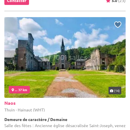
Contacter
5.0
(23)
... 37 km
(14)
Naos
Thuin - Hainaut (WHT)
Demeure de caractère / Domaine
Salle des fêtes : Ancienne église désacralisée Saint-Joseph, venez