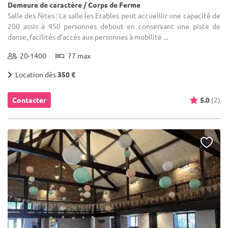
Demeure de caractère / Corps de Ferme
Salle des fêtes : La salle les Etables peut accueillir une capacité de
200 assis à 450 personnes debout en conservant une piste de
danse, facilités d’accès aux personnes à mobilité ...
20-1400
77 max
Location dès
350 €
Contacter
5.0
(2)