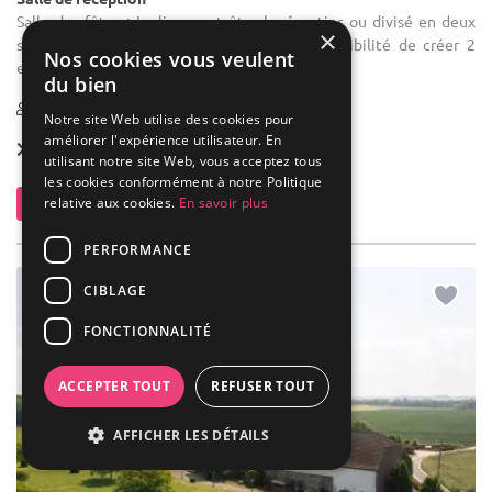
Salle des fêtes : Le lieu peut être loué entier ou divisé en deux
×
salles : - Le Clos de l’Alouette 500 m² : Possibilité de créer 2
Nos cookies vous veulent
espaces distincts pour votre vin d’honneur et ...
du bien
80-480
Notre site Web utilise des cookies pour
améliorer l'expérience utilisateur. En
Forfait dès
70 € / pers.
utilisant notre site Web, vous acceptez tous
les cookies conformément à notre Politique
relative aux cookies.
En savoir plus
Contacter
PERFORMANCE
CIBLAGE
FONCTIONNALITÉ
ACCEPTER TOUT
REFUSER TOUT
AFFICHER LES DÉTAILS