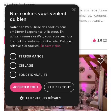
Hôtel / Hôtel 4****
×
Salle des fêtes : Que ce soit pour la réussite de vos réceptions
Nos cookies vous veulent
familiales ou pour l'organisation de vos séminaires, congrès,
du bien
expositions, nos 15 salles modulables et polyvalentes pouvant ...
Notre site Web utilise des cookies pour
1-500
324 max
améliorer l'expérience utilisateur. En
utilisant notre site Web, vous acceptez tous
Contacter
5.0
(2)
les cookies conformément à notre Politique
relative aux cookies.
En savoir plus
PERFORMANCE
CIBLAGE
FONCTIONNALITÉ
ACCEPTER TOUT
REFUSER TOUT
AFFICHER LES DÉTAILS