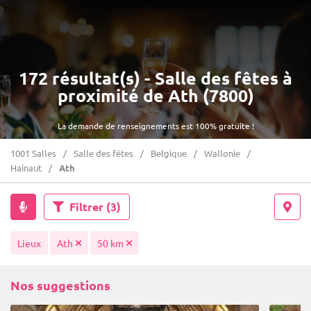
172 résultat(s) - Salle des fêtes à
proximité de Ath (7800)
La demande de renseignements est 100% gratuite !
1001 Salles
Salle des fêtes
Belgique
Wallonie
Hainaut
Ath
Filtrer
(3)
Lieux
Ath
50 km
Nos suggestions