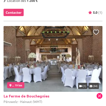
Location dès
1 200 €
Contacter
5.0
(1)
... 19 km
(1)
(84)
La Ferme de Bouchegnies
Péruwelz - Hainaut (WHT)