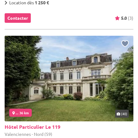
Location dès
1 250 €
Contacter
5.0
(3)
... 36 km
(40)
Hôtel Particulier Le 119
Valenciennes - Nord (59)