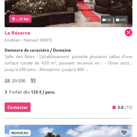
... 21 km
(6)
(47)
La Réserve
Enghien - Hainaut (WHT)
Demeure de caractère / Domaine
Salle des fêtes : L'établissement possède plusieurs salles d'une
surface totale de 620 m², pouvant recevoir en : - Dîner assis :
jusqu'à 200 pers. - Réception : jusqu'à 400 ...
20-200
Forfait dès
125 € / pers.
Contacter
5.0
(10)
NOUVEAU