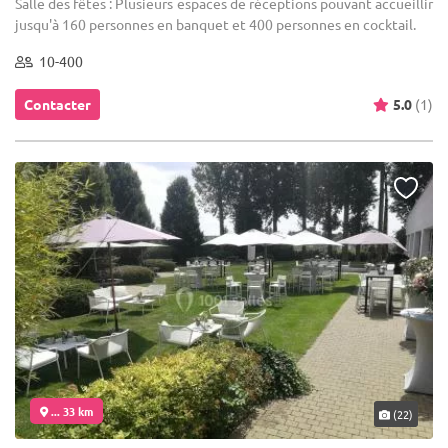
Salle des fêtes : Plusieurs espaces de réceptions pouvant accueillir
jusqu'à 160 personnes en banquet et 400 personnes en cocktail.
10-400
Contacter
5.0
(1)
... 33 km
(22)