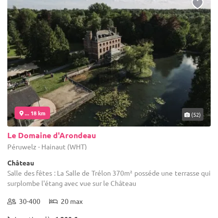
... 18 km
(52)
Le Domaine d'Arondeau
Péruwelz - Hainaut (WHT)
Château
Salle des fêtes : La Salle de Trélon 370m² posséde une terrasse qui
surplombe l'étang avec vue sur le Château
30-400
20 max