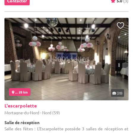
Contacter
5.0
(3)
... 28 km
(20)
L'escarpolette
Mortagne-du-Nord - Nord (59)
Salle de réception
Salle des fêtes : L'Escarpolette possède 3 salles de réception et