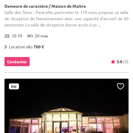
Demeure de caractère / Maison de Maître
Salle des fêtes : Peut-elle particulier le 119 vous propose sa salle
de réception de Haussmannien avec une capacité d'accueil de 60
personnes. La salle de réception donne accès à un ...
10-70
20 max
Location dès
700 €
Contacter
5.0
(9)
RSE