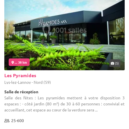
... 38 km
(5)
Les Pyramides
Lys-lez-Lannoy - Nord (59)
Salle de réception
Salle des fêtes : Les pyramides mettent à votre disposition 3
espaces : - côté jardin (80 m²) de 30 à 60 personnes : convivial et
accueillant, cet espace au cœur de la verdure sera ...
25-600