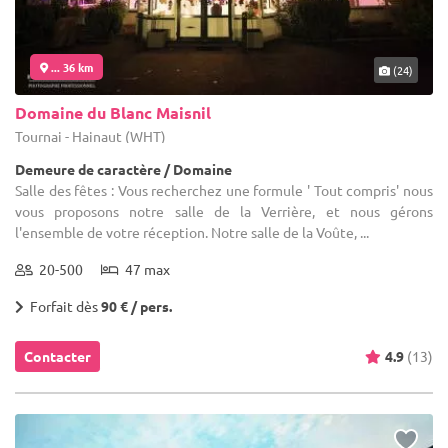
... 36 km
(24)
Domaine du Blanc Maisnil
Tournai - Hainaut (WHT)
Demeure de caractère / Domaine
Salle des fêtes : Vous recherchez une formule ' Tout compris' nous
vous proposons notre salle de la Verrière, et nous gérons
l'ensemble de votre réception. Notre salle de la Voûte, ...
20-500
47 max
Forfait dès
90 € / pers.
Contacter
4.9
(13)