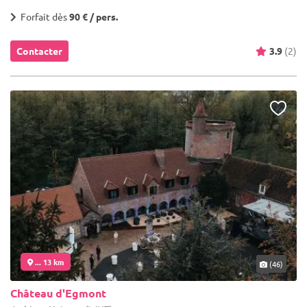
Forfait dès
90 € / pers.
Contacter
3.9
(2)
... 13 km
(46)
Château d'Egmont