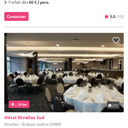
Forfait dès
60 € / pers.
Contacter
5.0
(15)
... 39 km
(21)
Hôtel Nivelles Sud
Nivelles - Brabant wallon (WBR)