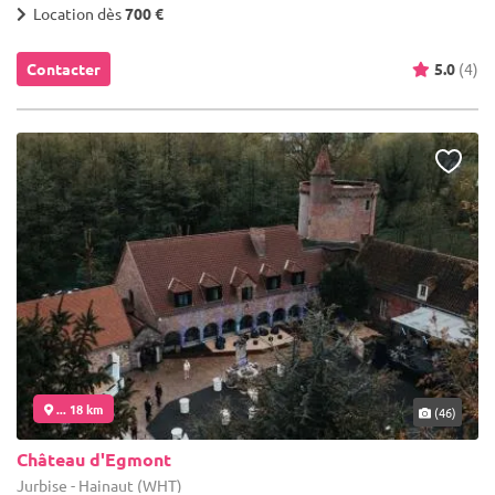
Location dès
700 €
Contacter
5.0
(4)
... 18 km
(46)
Château d'Egmont
Jurbise - Hainaut (WHT)