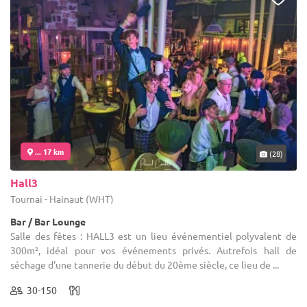
... 17 km
(28)
Hall3
Tournai - Hainaut (WHT)
Bar / Bar Lounge
Salle des fêtes : HALL3 est un lieu événementiel polyvalent de
300m², idéal pour vos événements privés. Autrefois hall de
séchage d'une tannerie du début du 20ème siècle, ce lieu de ...
30-150