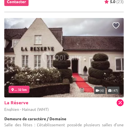
Contacter
5.0
(23)
... 32 km
(6)
(47)
La Réserve
Enghien - Hainaut (WHT)
Demeure de caractère / Domaine
Salle des fêtes : L'établissement possède plusieurs salles d'une