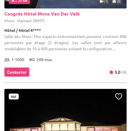
... 27 km
(1)
(8)
Congrès Hôtel Mons Van Der Valk
Mons - Hainaut (WHT)
Hôtel / Hôtel 4****
Salle des fêtes : Nos espaces événementiels peuvent contenir 400
personnes par étage (2 étages). Les salles sont par ailleurs
modulables de 10 à 400 personnes suivant la configuration ...
1-1000
288 max
Contacter
5.0
(4)
RSE