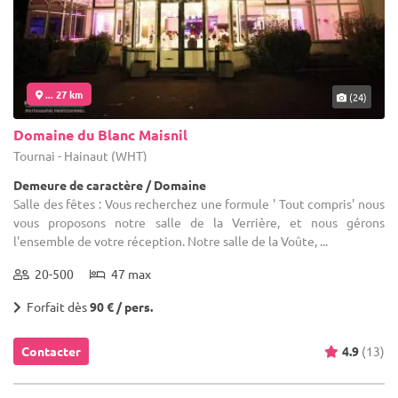
... 27 km
(24)
Domaine du Blanc Maisnil
Tournai - Hainaut (WHT)
Demeure de caractère / Domaine
Salle des fêtes : Vous recherchez une formule ' Tout compris' nous
vous proposons notre salle de la Verrière, et nous gérons
l'ensemble de votre réception. Notre salle de la Voûte, ...
20-500
47 max
Forfait dès
90 € / pers.
Contacter
4.9
(13)