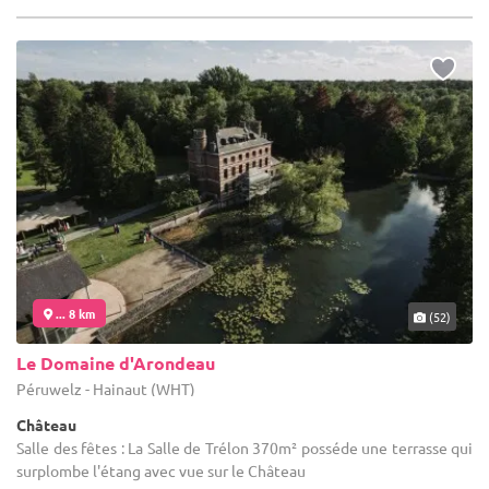
... 8 km
(52)
Le Domaine d'Arondeau
Péruwelz - Hainaut (WHT)
Château
Salle des fêtes : La Salle de Trélon 370m² posséde une terrasse qui
surplombe l'étang avec vue sur le Château