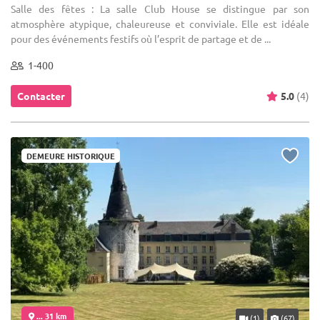
Salle des fêtes : La salle Club House se distingue par son
atmosphère atypique, chaleureuse et conviviale. Elle est idéale
pour des événements festifs où l’esprit de partage et de ...
1-400
Contacter
5.0
(4)
DEMEURE HISTORIQUE
... 31 km
(1)
(67)