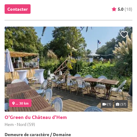
Contacter
5.0
(18)
... 30 km
(1)
(57)
O'Green du Château d'Hem
Hem - Nord (59)
Demeure de caractère / Domaine