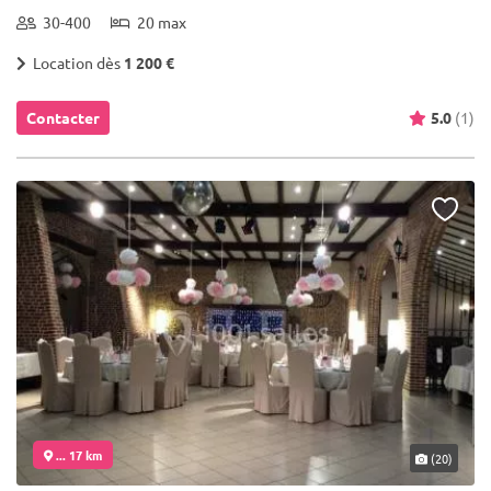
30-400
20 max
Location dès
1 200 €
Contacter
5.0
(1)
... 17 km
(20)