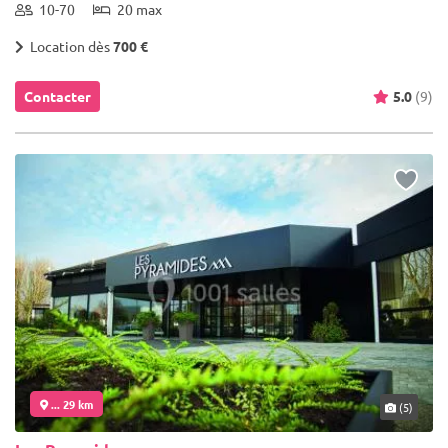
10-70
20 max
Location dès
700 €
Contacter
5.0
(9)
... 29 km
(5)