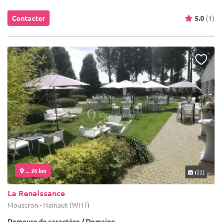
Contacter
5.0
(1)
... 26 km
(22)
La Renaissance
Mouscron - Hainaut (WHT)
Demeure de caractère / Domaine