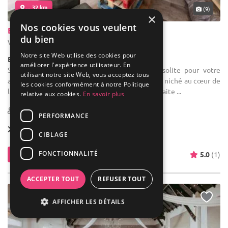
... 32 km
(9)
×
Nos cookies vous veulent
Brasserie Moulins D'ascq
du bien
Villeneuve-d'Ascq - Nord (59)
Notre site Web utilise des cookies pour
Bar / Bar à Bières
améliorer l'expérience utilisateur. En
Salle des fêtes : A la recherche d'un lieu insolite pour votre
utilisant notre site Web, vous acceptez tous
afterwork ou votre événement privé? Notre bar, niché au cœur de
les cookies conformément à notre Politique
la brasserie Moulins d'Ascq, offre l'ambiance parfaite ...
relative aux cookies.
En savoir plus
40-120
PERFORMANCE
Location dès
900 €
CIBLAGE
FONCTIONNALITÉ
Contacter
5.0
(1)
ACCEPTER TOUT
REFUSER TOUT
AFFICHER LES DÉTAILS