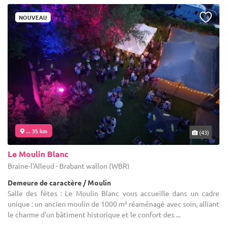
NOUVEAU
... 35 km
(43)
Le Moulin Blanc
Braine-l'Alleud - Brabant wallon (WBR)
Demeure de caractère / Moulin
Salle des fêtes : Le Moulin Blanc vous accueille dans un cadre
unique : un ancien moulin de 1000 m² réaménagé avec soin, alliant
le charme d'un bâtiment historique et le confort des ...