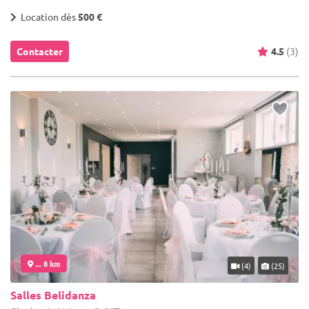
Location dès
500 €
Contacter
4.5
(3)
... 8 km
(4)
(25)
Salles Belidanza