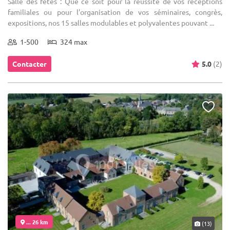
Salle des fêtes : Que ce soit pour la réussite de vos réceptions
familiales ou pour l'organisation de vos séminaires, congrès,
expositions, nos 15 salles modulables et polyvalentes pouvant ...
1-500
324 max
Contacter
5.0
(2)
... 26 km
(13)