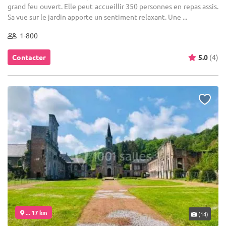
grand feu ouvert. Elle peut accueillir 350 personnes en repas assis.
Sa vue sur le jardin apporte un sentiment relaxant. Une ...
1-800
Contacter
5.0
(4)
... 17 km
(14)