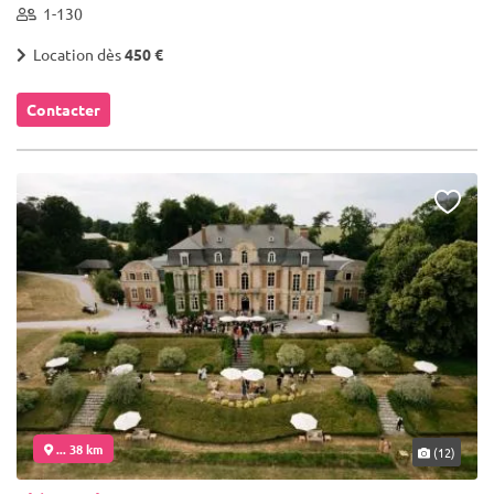
1-130
Location dès
450 €
Contacter
... 38 km
(12)