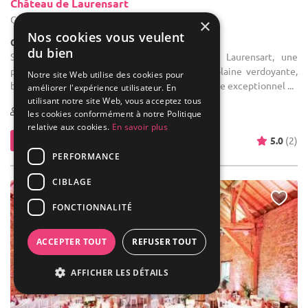
Château de Laurensart
Grez-Doiceau - Brabant wallon (WBR)
×
Nos cookies vous veulent
Château
du bien
Salle des fêtes : Découvrez le Château de Laurensart, une
propriété prestigieuse nichée au cœur d'une plaine verdoyante,
Notre site Web utilise des cookies pour
bordée par le Thy, affluent de la Dyle. Ce domaine exceptionnel ...
améliorer l'expérience utilisateur. En
utilisant notre site Web, vous acceptez tous
1-600
les cookies conformément à notre Politique
relative aux cookies.
En savoir plus
Contacter
5.0
(2)
PERFORMANCE
CIBLAGE
FONCTIONNALITÉ
ACCEPTER TOUT
REFUSER TOUT
AFFICHER LES DÉTAILS