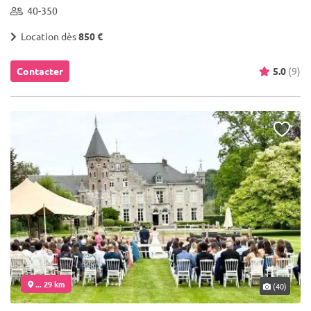
40-350
Location dès
850 €
Contacter
5.0
(9)
... 29 km
(40)