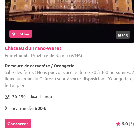
... 34 km
(23)
Château du Franc-Waret
Fernelmont - Province de Namur (WNA)
Demeure de caractère / Orangerie
Salle des fêtes : Nous pouvons accueillir de 20 à 300 personnes. 2
lieux au cœur du Château sont à votre disposition: L’Orangerie et
le Tulipier
30-250
14 max
Location dès
500 €
Contacter
5.0
(3)