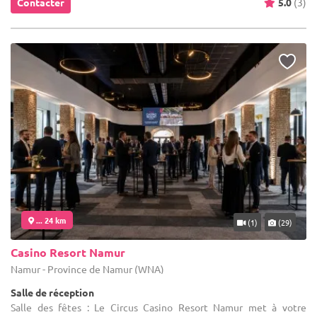
Contacter
5.0
(3)
... 24 km
(1)
(29)
Casino Resort Namur
Namur - Province de Namur (WNA)
Salle de réception
Salle des fêtes : Le Circus Casino Resort Namur met à votre