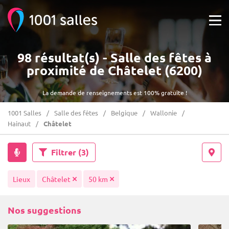
98 résultat(s) - Salle des fêtes à
proximité de Châtelet (6200)
La demande de renseignements est 100% gratuite !
1001 Salles
Salle des fêtes
Belgique
Wallonie
Hainaut
Châtelet
Filtrer
(3)
Lieux
Châtelet
50 km
Nos suggestions