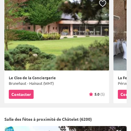
Le Clos de la Conciergerie
La Fer
Brunehaut - Hainaut (WHT)
Péruwel
5.0
(5)
Contacter
Cont
Salle des fêtes à proximité de Châtelet (6200)