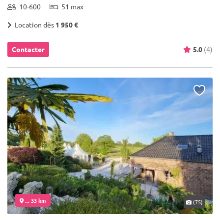
10-600
51 max
Location dès
1 950 €
Contacter
5.0
(4)
... 33 km
(75)