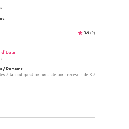
ax
ers.
3.9
(2)
 d'Eole
T)
e / Domaine
lles à la configuration multiple pour recevoir de 8 à