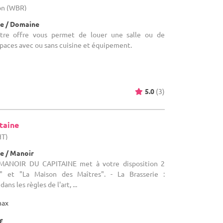
lon (WBR)
e / Domaine
otre offre vous permet de louer une salle ou de
paces avec ou sans cuisine et équipement.
5.0
(3)
taine
HT)
e / Manoir
E MANOIR DU CAPITAINE met à votre disposition 2
ie" et "La Maison des Maîtres". - La Brasserie :
s les règles de l'art, ...
max
€