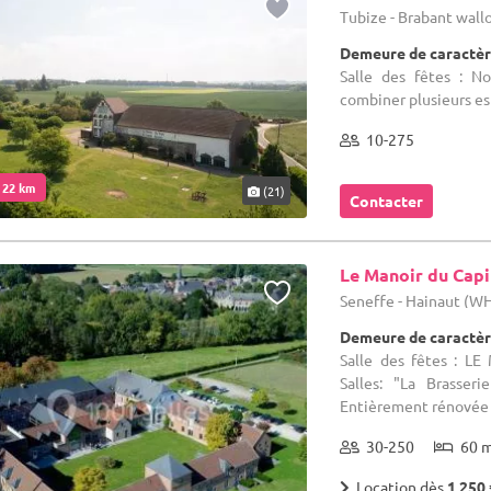
Tubize - Brabant wal
Demeure de caractèr
Salle des fêtes : N
combiner plusieurs es
10-275
. 22 km
(21)
Contacter
Le Manoir du Capi
Seneffe - Hainaut (W
Demeure de caractèr
Salle des fêtes : L
Salles: "La Brasser
Entièrement rénovée dan
30-250
60 
Location dès
1 250 