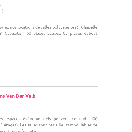
t
T)
uvrez nos locations de salles polyvalentes : - Chapelle
m² Capacité : 60 places assises, 85 places debout
.
x
ns Van Der Valk
)
Nos espaces événementiels peuvent contenir 400
2 étages). Les salles sont par ailleurs modulables de
vant la configuration ...