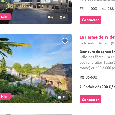
1-1000
288 
. 12 km
(1)
(8)
Contacter
La Ferme de Wid
Le Rœulx - Hainaut (
Demeure de caractèr
Salle des fêtes : La 
pouvant aller jusqu
ronde) et 400 à 600 p
35-600
Forfait dès
200 € / 
. 14 km
(75)
Contacter