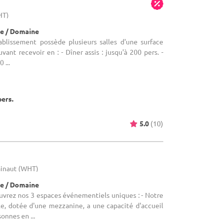
HT)
e / Domaine
tablissement possède plusieurs salles d'une surface
ant recevoir en : - Dîner assis : jusqu'à 200 pers. -
 ...
pers.
5.0
(10)
ainaut (WHT)
e / Domaine
ouvrez nos 3 espaces événementiels uniques : - Notre
le, dotée d'une mezzanine, a une capacité d'accueil
onnes en ...