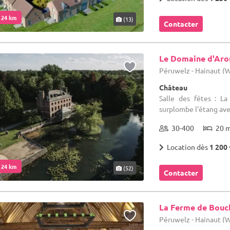
. 24 km
(13)
Contacter
Le Domaine d'Ar
Péruwelz - Hainaut (
Château
Salle des fêtes : L
surplombe l'étang ave
30-400
20 
Location dès
1 200 
. 24 km
(52)
Contacter
La Ferme de Bouc
Péruwelz - Hainaut (