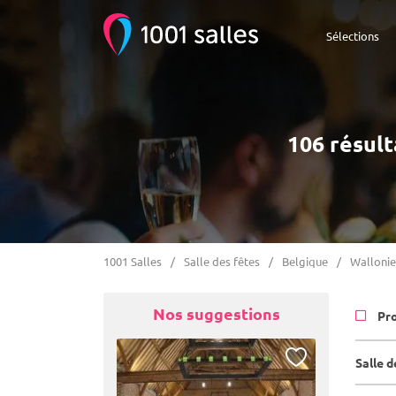
Sélections
106 résult
1001 Salles
Salle des fêtes
Belgique
Wallonie
Nos suggestions
Pr
Salle d