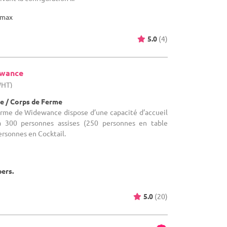
max
5.0
(4)
ewance
WHT)
e / Corps de Ferme
Ferme de Widewance dispose d’une capacité d’accueil
’à 300 personnes assises (250 personnes en table
ersonnes en Cocktail.
pers.
5.0
(20)