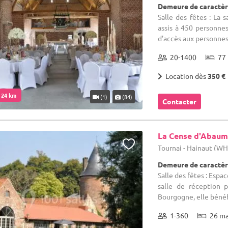
Demeure de caractèr
Salle des fêtes : La 
assis à 450 personnes
d’accès aux personnes 
20-1400
77 
Location dès
350 €
. 24 km
(1)
(84)
Contacter
La Cense d'Abau
Tournai - Hainaut (W
Demeure de caractèr
Salle des fêtes : Espac
salle de réception 
Bourgogne, elle bénéfi
1-360
26 m