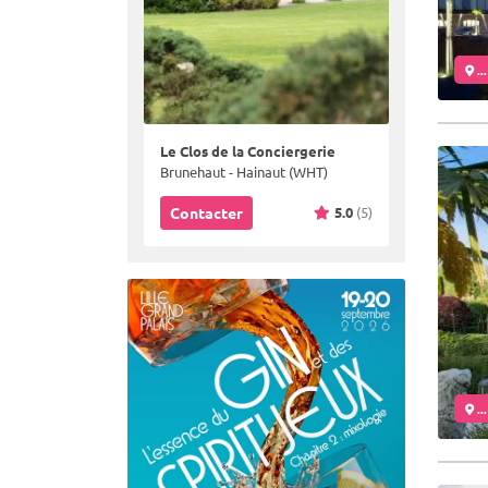
..
Le Clos de la Conciergerie
Brunehaut - Hainaut (WHT)
5.0
(5)
Contacter
..