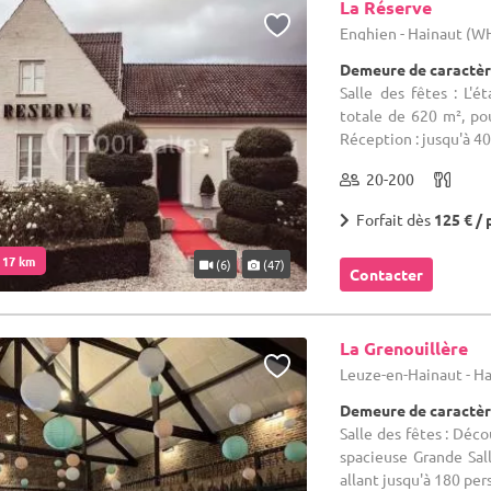
La Réserve
Enghien - Hainaut (W
Demeure de caractèr
Salle des fêtes : L'é
totale de 620 m², pouv
Réception : jusqu'à 400
20-200
Forfait dès
125 € / 
. 17 km
(6)
(47)
Contacter
La Grenouillère
Leuze-en-Hainaut - H
Demeure de caractèr
Salle des fêtes : Déc
spacieuse Grande Sal
allant jusqu'à 180 pers