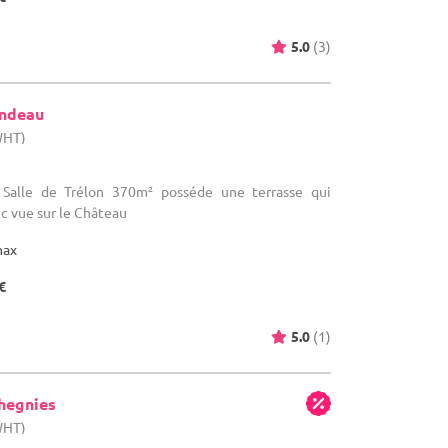
5.0
(3)
ondeau
WHT)
a Salle de Trélon 370m² posséde une terrasse qui
c vue sur le Château
max
€
5.0
(1)
hegnies
WHT)