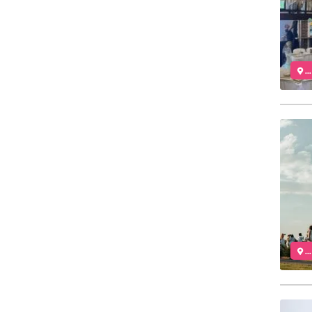
..
..