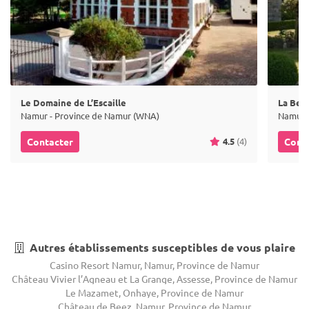
Le Domaine de L’Escaille
La Berg
Namur - Province de Namur (WNA)
Namur 
4.5
(4)
Contacter
Cont
Autres établissements susceptibles de vous plaire
Casino Resort Namur, Namur, Province de Namur
Château Vivier l’Agneau et La Grange, Assesse, Province de Namur
Le Mazamet, Onhaye, Province de Namur
Château de Beez, Namur, Province de Namur