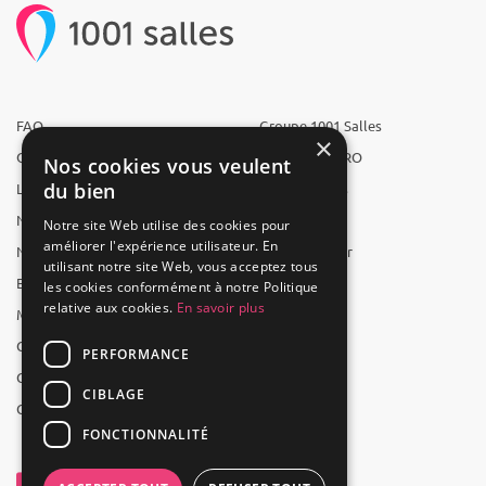
FAQ
Groupe 1001 Salles
×
Qui sommes-nous ?
1001 Salles PRO
Nos cookies vous veulent
du bien
L'équipe
1001 Traiteurs
Nous recrutons
1001 Artistes
Notre site Web utilise des cookies pour
améliorer l'expérience utilisateur. En
Nos partenaires
Reserverunbar
utilisant notre site Web, vous acceptez tous
Espace presse
MP2
les cookies conformément à notre Politique
relative aux cookies.
En savoir plus
Mentions légales
CGV
PERFORMANCE
CGU
CIBLAGE
Contact
FONCTIONNALITÉ