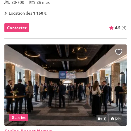
20-700
26 max
Location dès
1 150 €
Contacter
4.5
(4)
... 0 km
(1)
(29)
Casino Resort Namur