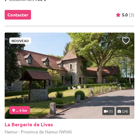
Contacter
5.0
(3)
NOUVEAU
... 6 km
(1)
(24)
La Bergerie de Lives
Namur - Province de Namur (WNA)