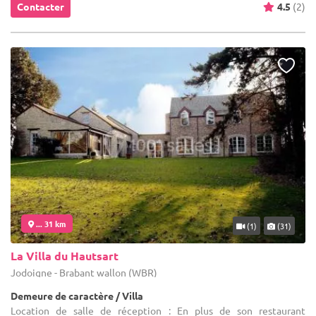
Contacter
4.5
(2)
... 31 km
(1)
(31)
La Villa du Hautsart
Jodoigne - Brabant wallon (WBR)
Demeure de caractère / Villa
Location de salle de réception : En plus de son restaurant