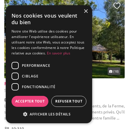
×
Nos cookies vous veulent
du bien
Notre site Web utilise des cookies pour
améliorer l'expérience utilisateur. En
utilisant notre site Web, vous acceptez tous
les cookies conformément à notre Politique
relative aux cookies.
En savoir plus
PERFORMANCE
... 37 km
(18)
CIBLAGE
Ferme de l'Abbaye de Hogne
FONCTIONNALITÉ
Somme-Leuze - Province de Namur (WNA)
Demeure de caractère / Corps de Ferme
ACCEPTER TOUT
REFUSER TOUT
Location de salle de réception : Les lieux polyvalents, de la Ferme,
sont le choix parfait pour l'organisation d'événements privés. Qu'il
AFFICHER LES DÉTAILS
s'agisse de mariages, anniversaires, retrouvailles entre famille ...
10-310