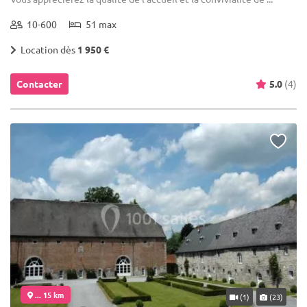
10-600
51 max
Location dès
1 950 €
Contacter
5.0
(4)
... 15 km
(1)
(23)