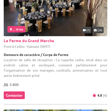
... 36 km
(1)
(24)
La Ferme du Grand Marcha
Pont-à-Celles - Hainaut (WHT)
Demeure de caractère / Corps de Ferme
Location de salle de réception : Ce superbe cadre, situé dans un
endroit calme et verdoyant, convient parfaitement pour
l’organisation de vos mariages, cocktails, anniversaires et tout
autre évènement privé
5-800
Contacter
4.8
(6)