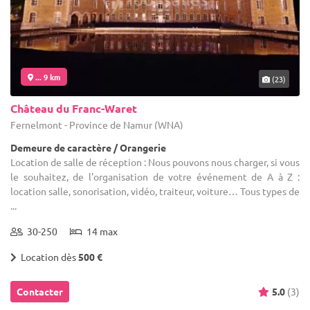
... 9 km
(23)
Château du Franc-Waret
Fernelmont - Province de Namur (WNA)
Demeure de caractère / Orangerie
Location de salle de réception : Nous pouvons nous charger, si vous
le souhaitez, de l'organisation de votre événement de A à Z :
location salle, sonorisation, vidéo, traiteur, voiture… Tous types de
...
30-250
14 max
Location dès
500 €
Contacter
5.0
(3)