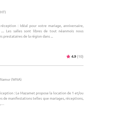
WHT)
réception : Idéal pour votre mariage, anniversaire,
, .... Les salles sont libres de tout néanmois nous
s prestataires de la région dans ...
4.9
(10)
e Namur (WNA)
réception : Le Mazamet propose la location de 1 et/ou
es de manifestations telles que mariages, réceptions,
s,…