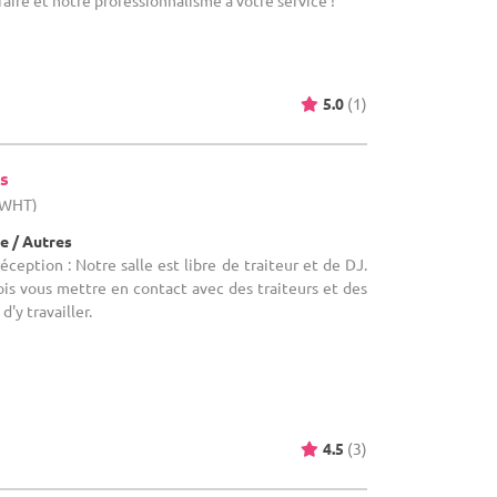
aire et notre professionnalisme à votre service !
5.0
(1)
s
 (WHT)
e / Autres
éception : Notre salle est libre de traiteur et de DJ.
is vous mettre en contact avec des traiteurs et des
d'y travailler.
4.5
(3)