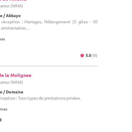
 Namur (WNA)
e / Abbaye
e réception : Mariages, Hébergement (5 gîtes - 50
, anniversaires…
max
5.0
(6)
de la Molignee
 Namur (WNA)
e / Domaine
éception : Tous types de prestations privées.
max
€