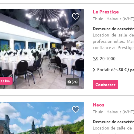
Le Prestige
Thuin - Hainaut (WHT
Demeure de caractèr
Location de salle d
professionnelles. Ma
confiance au Prestige. 
20-1000
Forfait dès
50 € / p
. 17 km
(24)
Contacter
Naos
Thuin - Hainaut (WHT
Demeure de caractèr
Location de salle de 