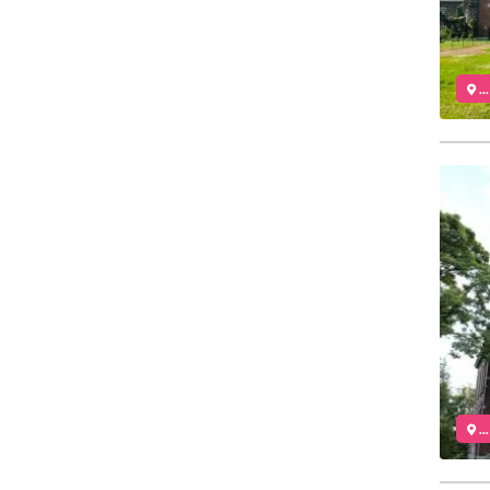
..
..