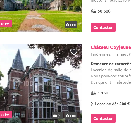
mettons notre savoir-f
50-600
. 18 km
(14)
Contacter
Château Oxyjeune
Farciennes - Hainaut
Demeure de caractèr
Location de salle de r
Nous pouvons toutefo
DJs qui ont l'habitude 
1-150
Location dès
500 €
. 22 km
(1)
(18)
Contacter