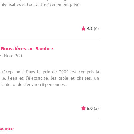
anniversaires et tout autre évènement privé
4.8
(6)
e Boussières sur Sambre
 - Nord (59)
e réception : Dans le prix de 700€ est compris la
lle, l'eau et l'électricité, les table et chaises. Un
table ronde d'environ 8 personnes ...
5.0
(2)
ewance