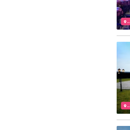
..
..