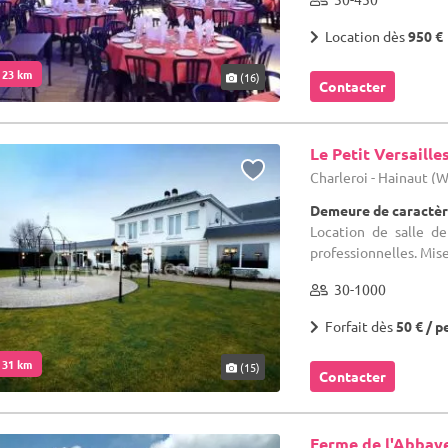
Location dès
950 €
. 23 km
(16)
Contacter
Le Petit Versaille
Charleroi - Hainaut (
Demeure de caractèr
Location de salle de
professionnelles. Mise
30-1000
Forfait dès
50 € / p
. 31 km
(15)
Contacter
Ferme de l'Abbay