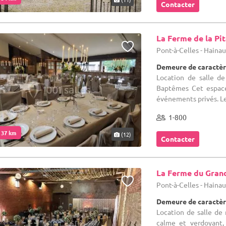
Contacter
La Ferme de la Pi
Pont-à-Celles - Haina
Demeure de caractèr
Location de salle de
Baptêmes Cet espace
événements privés. Le
1-800
. 37 km
(12)
Contacter
La Ferme du Gran
Pont-à-Celles - Haina
Demeure de caractèr
Location de salle de 
calme et verdoyant,