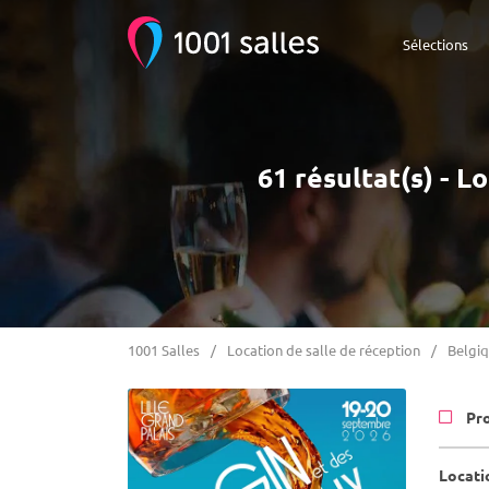
Sélections
61 résultat(s) - 
1001 Salles
Location de salle de réception
Belgi
Pr
Locati