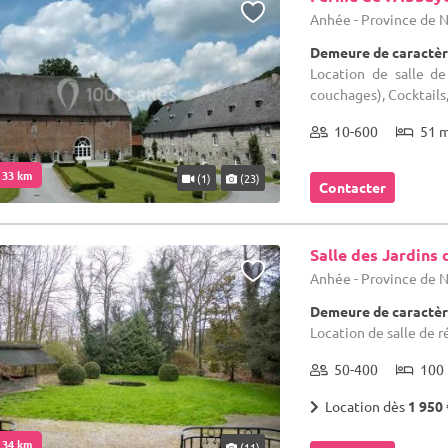
Anhée - Province de
Demeure de caractèr
Location de salle d
couchages), Cocktails
10-600
51 
. 33 km
(1)
(23)
Contacter
Salle des Jardins 
Anhée - Province de
Demeure de caractèr
Location de salle de r
50-400
100 
Location dès
1 950 
. 34 km
(11)