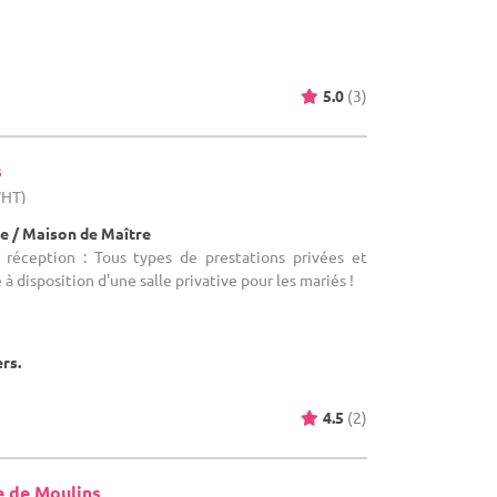
5.0
(3)
s
WHT)
e / Maison de Maître
 réception : Tous types de prestations privées et
 à disposition d'une salle privative pour les mariés !
ers.
4.5
(2)
e de Moulins