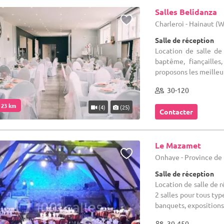
Salles Belidanza
Charleroi - Hainaut (
Salle de réception
Location de salle de 
baptême, fiançailles
proposons les meilleur
30-120
. 23 km
(4)
(25)
Contacter
Le Mazamet
Onhaye - Province d
Salle de réception
Location de salle de 
2 salles pour tous typ
banquets, exposition
30-450