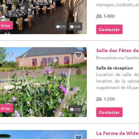
mariages, cocktails, 
5-800
. 39 km
(1)
(24)
Contacter
Salle des Fêtes d
Boussières-sur-Sambre
Salle de réception
Location de salle d
location de la vaisse
supplément de 5€ par 
1-200
. 39 km
(13)
Contacter
La Ferme de Wid