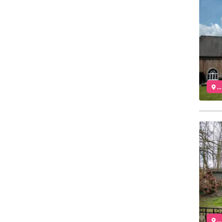
..
..