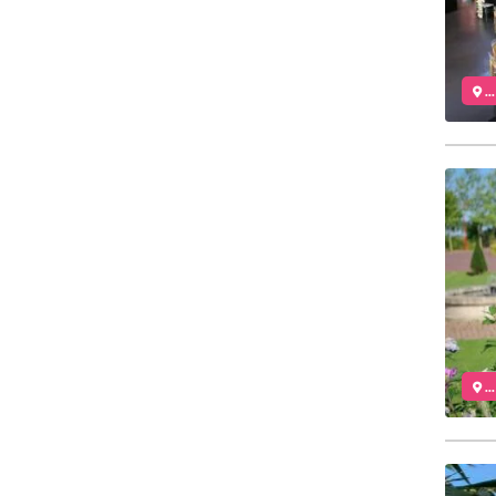
..
..