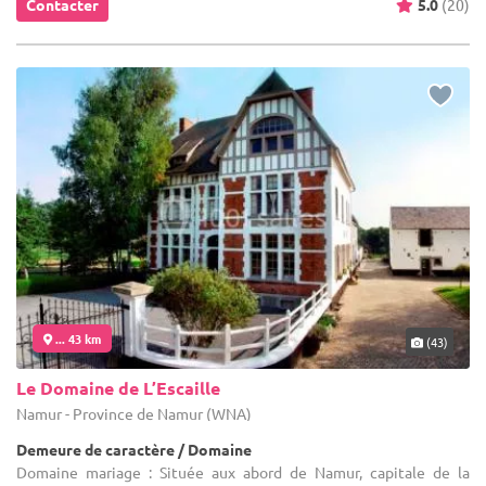
Contacter
5.0
(20)
... 43 km
(43)
Le Domaine de L’Escaille
Namur - Province de Namur (WNA)
Demeure de caractère / Domaine
Domaine mariage : Située aux abord de Namur, capitale de la