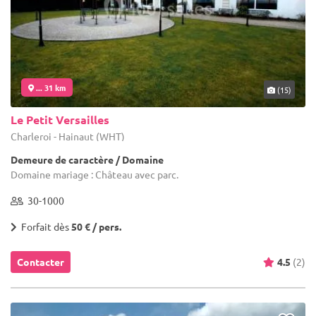
... 31 km
(15)
Le Petit Versailles
Charleroi - Hainaut (WHT)
Demeure de caractère / Domaine
Domaine mariage : Château avec parc.
30-1000
Forfait dès
50 € / pers.
Contacter
4.5
(2)