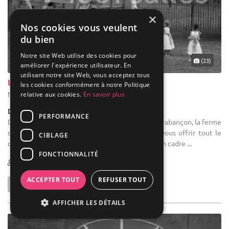
×
Nos cookies vous veulent
du bien
Notre site Web utilise des cookies pour
(23)
améliorer l'expérience utilisateur. En
utilisant notre site Web, vous acceptez tous
La Ferme Des Oliviers
les cookies conformément à notre Politique
Nivelles - Brabant wallon (WBR)
relative aux cookies.
En savoir plus
Demeure de caractère / Domaine
PERFORMANCE
Domaine mariage : Située au coeur d'un vallon brabançon, la ferme
des oliviers, a été entièrement rénovée pour vous offrir tout le
CIBLAGE
confort et les commodités modernes au sein d'un cadre ...
FONCTIONNALITÉ
40-500
ACCEPTER TOUT
REFUSER TOUT
AFFICHER LES DÉTAILS