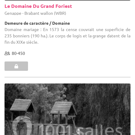
Le Domaine Du Grand Foriest
Genappe - Brabant wallon (WBR)
Demeure de caractère / Domaine
Domaine mariage : En 1573 la cense couvrait une superficie de
235 bonniers (190 ha.). Le corps de logis et la grange datent de la
fin du XIXe siècle.
80-450