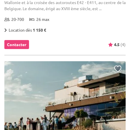
Wallonie et à la croisée des autoroutes E42 - E411, au centre de la
Belgique. Le domaine, érigé au XVIII ème siècle, est ...
20-700
26 max
Location dès
1 150 €
Contacter
4.5
(4)