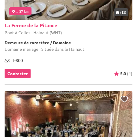
... 37 km
(12)
La Ferme de la Pitance
Pont-à-Celles - Hainaut (WHT)
Demeure de caractère / Domaine
Domaine mariage : Située dans le Hainaut.
1-800
Contacter
5.0
(4)