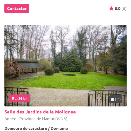
Contacter
5.0
(6)
... 34 km
(11)
Salle des Jardins de la Molignee
Anhée - Province de Namur (WNA)
Demeure de caractère / Domaine